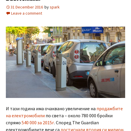
31 December 2016
by
spark
Leave a comment
И тази година има очаквано увеличение на
продажбите
на електромобили
по света – около 780 000 бройки
спрямо
540 000 за 2015г
. Според The Guardian
електромобилите вече са
достигнали втория си милион
.