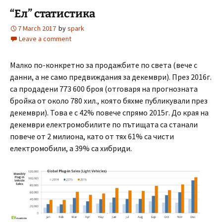
“Ел” статистика
7 March 2017
by
spark
Leave a comment
Малко по-конкретно за продажбите по света (вече с
данни, а не само предвиждания за декември). През 2016г.
са продадени 773 600 броя (отговаря на прогнозната
бройка от около 780 хил., която бяхме публикували през
декември). Това е с 42% повече спрямо 2015г. До края на
декември електромобилите по пътищата са станали
повече от 2 милиона, като от тях 61% са чисти
електромобили, а 39% са хибриди.