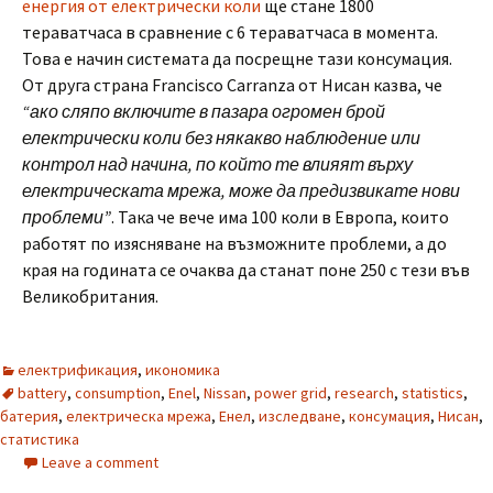
енергия от електрически коли
ще стане 1800
тераватчаса в сравнение с 6 тераватчаса в момента.
Това е начин системата да посрещне тази консумация.
От друга страна Francisco Carranza от Нисан казва, че
“ако сляпо включите в пазара огромен брой
електрически коли без някакво наблюдение или
контрол над начина, по който те влияят върху
електрическата мрежа, може да предизвикате нови
проблеми”
. Така че вече има 100 коли в Европа, които
работят по изясняване на възможните проблеми, а до
края на годината се очаква да станат поне 250 с тези във
Великобритания.
електрификация
,
икономика
battery
,
consumption
,
Enel
,
Nissan
,
power grid
,
research
,
statistics
,
батерия
,
електрическа мрежа
,
Енел
,
изследване
,
консумация
,
Нисан
,
статистика
Leave a comment