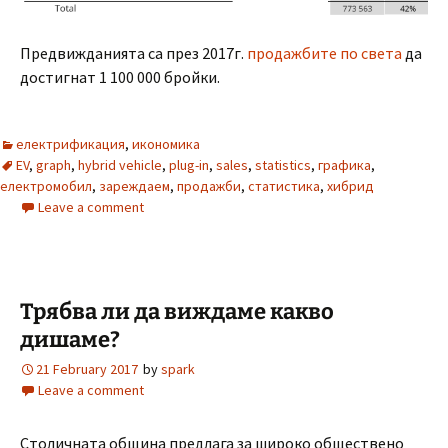
Предвижданията са през 2017г.
продажбите по света
да
достигнат 1 100 000 бройки.
електрификация
,
икономика
EV
,
graph
,
hybrid vehicle
,
plug-in
,
sales
,
statistics
,
графика
,
електромобил
,
зареждаем
,
продажби
,
статистика
,
хибрид
Leave a comment
Трябва ли да виждаме какво
дишаме?
21 February 2017
by
spark
Leave a comment
Столичната община предлага за широко обществено