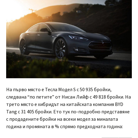
На първо място е Тесла Модел S с 50 935 бройки,
следвана “по петите” от Нисан Лийф с 49 818 бройки. На
трето място е хибридът на китайската компания BYD
Tang с 31 405 бройки. Ето тук по-подробно представяне
с продадените бройки на всеки модел за миналата
година и промяната в % спрямо предходната година: