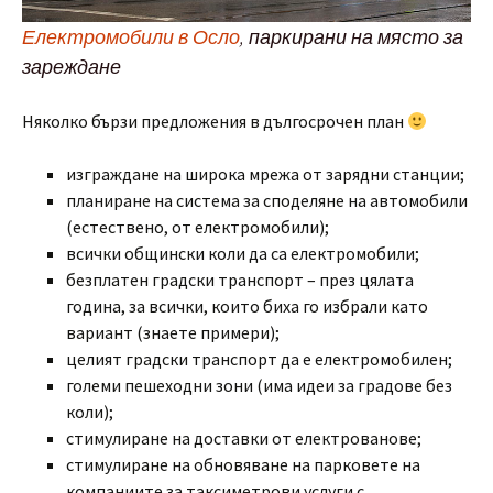
Електромобили в Осло
, паркирани на място за
зареждане
Няколко бързи предложения в дългосрочен план
изграждане на широка мрежа от зарядни станции;
планиране на система за споделяне на автомобили
(естествено, от електромобили);
всички общински коли да са електромобили;
безплатен градски транспорт – през цялата
година, за всички, които биха го избрали като
вариант (знаете примери);
целият градски транспорт да е електромобилен;
големи пешеходни зони (има идеи за градове без
коли);
стимулиране на доставки от електрованове;
стимулиране на обновяване на парковете на
компаниите за таксиметрови услуги с