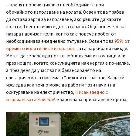
– правят повече цикли от необходимите при
обичайното използване на колата. Освен това трябва
да остава заряд за използване, ако решите да карате
колата. Тоест всичко е доста сложно. Още повече че на
пазара навлизат коли, които са с повече пробег от
необходимия за ежедневно пътуване. Освен това
95% от
времето колите не се използват
, а са паркирани някъде.
Могат да се зареждат от възобновяеми източници или
през нощта, когато консумацията на енергия е по-малка,
а през деня да участват в балансирането на
електрическата система в “пиковите” часове. За да се
изследва как точно може да работи този начин на
осигуряване на електричество,
Нисан заедно с
италианската Enel SpA
е започнала прилагане в Европа.