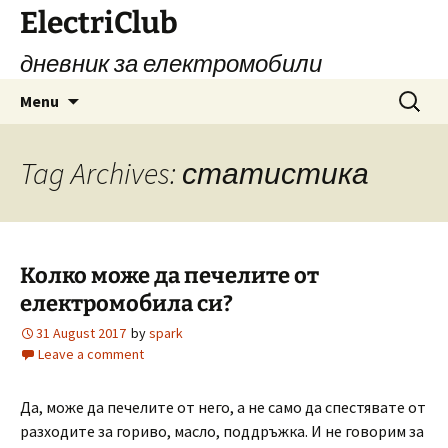
Skip
ElectriClub
to
дневник за електромобили
content
Search
Menu
for:
Tag Archives: статистика
Колко може да печелите от
електромобила си?
31 August 2017
by
spark
Leave a comment
Да, може да печелите от него, а не само да спестявате от
разходите за гориво, масло, поддръжка. И не говорим за