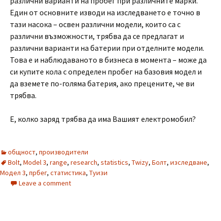
различни варианти на пробег при различните марки.
Един от основните изводи на изследването е точно в
тази насока – освен различни модели, които са с
различни възможности, трябва да се предлагат и
различни варианти на батерии при отделните модели.
Това е и наблюдаваното в бизнеса в момента – може да
си купите кола с определен пробег на базовия модел и
да вземете по-голяма батерия, ако прецените, че ви
трябва.
Е, колко заряд трябва да има Вашият електромобил?
общност
,
производители
Bolt
,
Model 3
,
range
,
research
,
statistics
,
Twizy
,
Болт
,
изследване
,
Модел 3
,
прбег
,
статистика
,
Туизи
Leave a comment