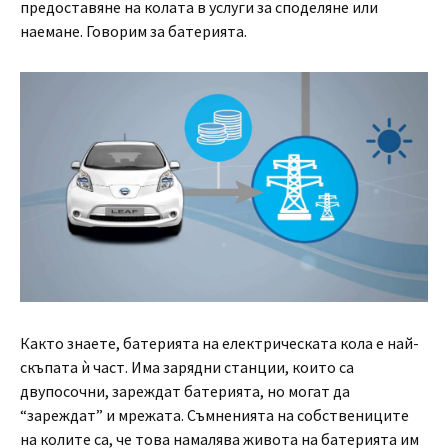
предоставяне на колата в услуги за споделяне или
наемане. Говорим за батерията.
Както знаете, батерията на електрическата кола е най-
скъпата ѝ част. Има зарядни станции, които са
двупосочни, зареждат батерията, но могат да
“зареждат” и мрежата. Съмненията на собствениците
на колите са, че това намалява живота на батерията им