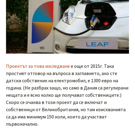
Проектът за това изследване
е още от 2015г. Така
простият отговор на въпроса в заглавието, ако сте
датски собственик на електромобил, е 1300 евро на
година. (Не разбрах защо, но само в Дания са регулирани
нещата и е ясно колко ще получават собствениците.)
Скоро се очаква в този проект да се включат и
собственици от Великобритания, но там изискванията
са да има минимум 150 коли, които да участват
първоначално.