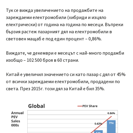
Тук се вижда увеличението на продажбите на
зареждаеми електромобили (хибриди и изцяло
електрически) от година на година по месеци. Въпреки
бързия растеж пазарният дял на електромобили в
световен мащаб е под един процент – 0,86%.
Виждате, че декември е месецът с най-много продажби
изобщо – 102 500 броя в 60 страни.
Китай е увеличил значението си като пазар с дял от 45%
от всички зареждаеми електромобили, продадени по
света. През 2015г. този дял за Китай е бил 35%.