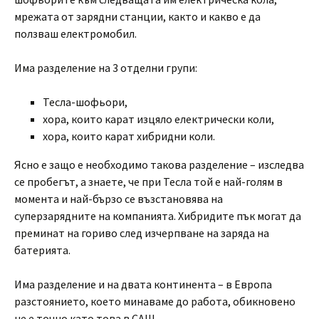
мрежата от зарядни станции, както и какво е да
ползваш електромобил.
Има разделение на 3 отделни групи:
Тесла-шофьори,
хора, които карат изцяло електрически коли,
хора, които карат хибридни коли.
Ясно е защо е необходимо такова разделение – изследва
се пробегът, а знаете, че при Тесла той е най-голям в
момента и най-бързо се възстановява на
суперзарядните на компанията. Хибридите пък могат да
преминат на гориво след изчерпване на заряда на
батерията.
Има разделение и на двата континента – в Европа
разстоянието, което минаваме до работа, обикновено
не е точно като това в САЩ.