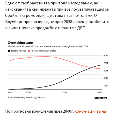
Едно от съображенията при това изследване е, че
изискванията към мрежата при все по-увеличаващия се
брой електромобили, ще стават все по-големи. От
Блумбърг прогнозират, че през 2038г. електромобилите
ще имат повече продажби от колите с ДВГ.
По прогнозни изчисления през 2040г.
консумацията на