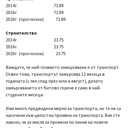
2014г. 71.89
2016г. 71.89
2020г. (прогнозни) 71.89
Строителство
2014г. 23.75
2016г. 23.75
2020г. (прогнозни) 23.75
Виждате, че най-голямото замърсяване е от транспорт.
Освен това, транспортът замърсява 12 месеца в
годината (с лек спад през юли и август), докато
замърсяването от битово горене е само в най-
студените месеци.
Има много предвидени мерки за транспорта, но те не са
насочени към цялостна промяна на транспорта. Вие сте
наясно, че аз мисля за промени по линия на повече