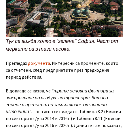
Тук се вижда колко е “зелена” София. Част от
мерките са в тази насока.
Прегледах
документа
. Интересни са промените, които
са отчетени, след предприетите през предходния
период действия.
В доклада се казва, че
“трите основни фактора за
замърсяване на въздуха са транспорт, битово
горене и преносът на замърсяване от външни
източници”
. Това ясно се вижда от Таблица 8.2 (Емисии
по сектори в t/y за 2014 и 2016г.) и Таблица 8.11 (Емисии
по сектори в t/y за 2016 и 2020г.). Данните там показват,