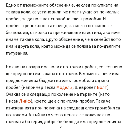
Едно от възможните обяснения е, че след покупката на
такава кола, са установили, че имат нужда от по-малък
пробег, за да ползват спокойно електромобил. И
пробег-тревожността е нещо, за което по-скоро се
безпокоим, отколкото преживяваме наистина, ако вече
имаме такава кола. Друго обяснение е, че в семейството
има и друга кола, която може да се ползва за по-дългите
пътувания.
Но ако на пазара има коли с по-голям пробег, естествено
ще предпочетем такава с по-голям. В момента вече има
предложения за бюджетни електромобили с дълъг
пробег (например Тесла
Модел 3
, Шевролет
Болт
).
Очаква се и следващо поколение на първите (като
Нисан
Лийф
), което ще е с по-голям пробег. Така че
изискванията при покупка на следващ електромобил са
по-големи. А тъй като често цената се покачва с по-
голямата батерия, добре би било да има предложения за