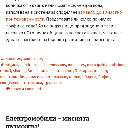
количка от вкъщи, нали? Смята се, че една кола,
използвана в система за споделяне
заменя 5 до 10 частно
притежавани коли
. Представяте ли колко по-малко
трафик е това? Аз не видях нищо предвидено в тази
насока от Столична община, а по света казват, че това е
една от насоките на бъдещо развитие на транспорта.
екология
,
закон и ред
bulgaria
,
electric vehicle
,
emissions
,
measures
,
municipality
,
pollution
,
report
,
sharing
,
Sofia
,
statistics
,
transport
,
България
,
доклад
,
електромобил
,
емисии
,
замърсяване
,
мерки
,
община
,
София
,
споделяне
,
статистика
,
транспорт
Leave a comment
Електромобили – мисията
възможна!