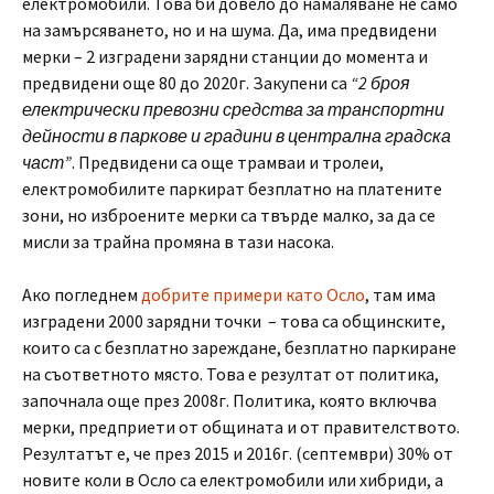
електромобили. Това би довело до намаляване не само
на замърсяването, но и на шума. Да, има предвидени
мерки – 2 изградени зарядни станции до момента и
предвидени още 80 до 2020г. Закупени са
“2 броя
електрически превозни средства за транспортни
дейности в паркове и градини в централна градска
част”
. Предвидени са още трамваи и тролеи,
електромобилите паркират безплатно на платените
зони, но изброените мерки са твърде малко, за да се
мисли за трайна промяна в тази насока.
Ако погледнем
добрите примери като Осло
, там има
изградени 2000 зарядни точки – това са общинските,
които са с безплатно зареждане, безплатно паркиране
на съответното място. Това е резултат от политика,
започнала още през 2008г. Политика, която включва
мерки, предприети от общината и от правителството.
Резултатът е, че през 2015 и 2016г. (септември) 30% от
новите коли в Осло са електромобили или хибриди, а