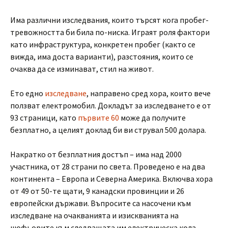
Има различни изследвания, които търсят кога пробег-
тревожността би била по-ниска. Играят роля фактори
като инфраструктура, конкретен пробег (както се
вижда, има доста варианти), разстояния, които се
очаква да се изминават, стил на живот.
Ето едно
изследване
, направено сред хора, които вече
ползват електромобил. Докладът за изследването е от
93 страници, като
първите 60
може да получите
безплатно, а целият доклад би ви струвал 500 долара.
Накратко от безплатния достъп – има над 2000
участника, от 28 страни по света. Проведено е на два
континента – Европа и Северна Америка. Включва хора
от 49 от 50-те щати, 9 канадски провинции и 26
европейски държави. Въпросите са насочени към
изследване на очакванията и изискванията на
шофьорите към следващата им електрическа кола,