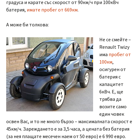
градуса и карате със скорост от 90км/ч при 100кВч
батерия,
имате пробег от 669км
.
А може би толкова:
Не се смейте –
Renault Twizy
има
пробег от
100км
,
осигурен от
батерия с
капацитет
6кВч. Е, ще
трябва да
возите само
един човек
освен Вас, и то не много бързо – максималната скорост е
45км/ч. Зареждането е за 3,5 часа, а цената без батерия
(за нея плащате месечен наем от 50 евро) е 6 990 евро.