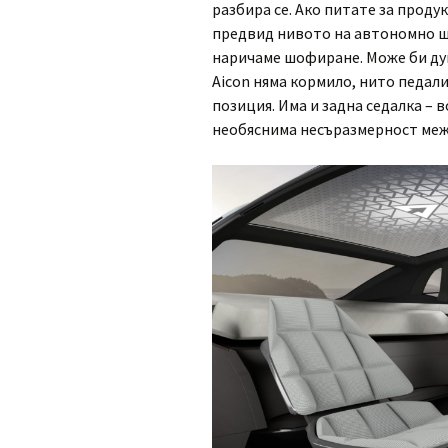
разбира се. Ако питате за продук
предвид нивото на автономно шо
наричаме шофиране. Може би ду
Aicon няма кормило, нито педали.
позиция. Има и задна седалка – в
необяснима несъразмерност межд