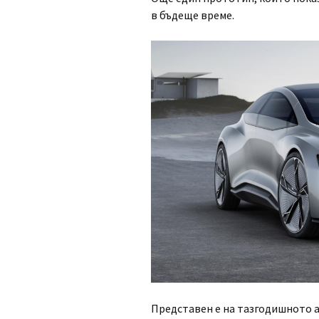
в бъдеще време.
Представен e на тазгодишното 