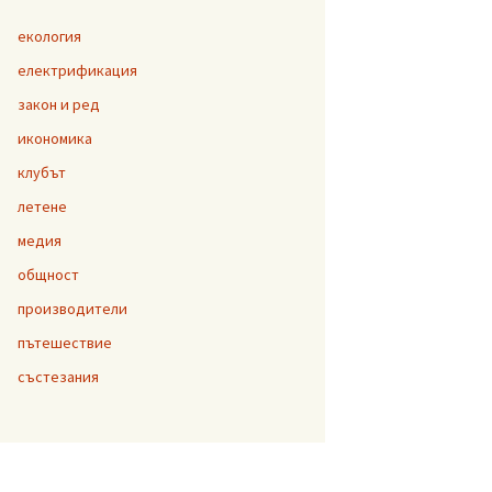
екология
електрификация
закон и ред
икономика
клубът
летене
медия
общност
производители
пътешествие
състезания