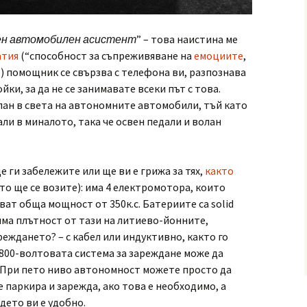
ен автомобилен асистент
” – това наистина ме
атия
(“способност за съпреживяване на
емоциите
,
) помощник се свързва с телефона ви, разпознава
ки, за да не се занимавате всеки път с това.
лан в света на автономните автомобили, тъй като
ли в миналото, така че освен педали и волан
е ги забележите или ще ви е грижа за тях,
както
сто ще се возите): има 4 електромотора, които
ат обща мощност от 350к.с. Батериите са solid
оляма плътност от тази на литиево-йонните,
реждането? – с кабел или индуктивно, както го
800-волтовата система за зареждане може да
. При пето ниво автономност можете просто да
е паркира и зарежда, ако това е необходимо, а
дето ви е удобно.