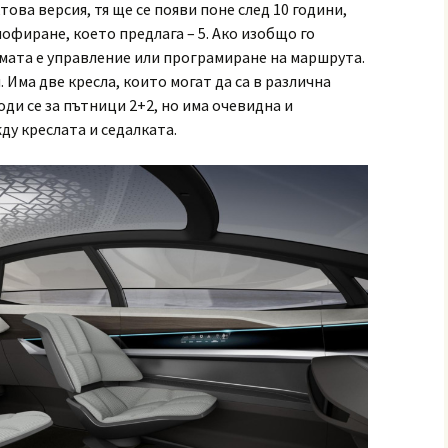
това версия, тя ще се появи поне след 10 години,
фиране, което предлага – 5. Ако изобщо го
мата е управление или програмиране на маршрута.
 Има две кресла, които могат да са в различна
оди се за пътници 2+2, но има очевидна и
у креслата и седалката.