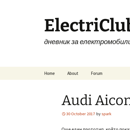
Skip
to
content
ElectriClu
дневник за електромобил
Home
About
Forum
Audi Aico
30 October 2017
by
spark
Още един прототип, който пока