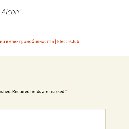
 Aicon
”
ии в електромобилността | ElectriClub
ished.
Required fields are marked
*