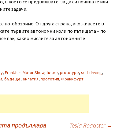
, в което се придвижвате, за да си почивате или
ните задачи.
се по-обозримо. От друга страна, ако живеете в
чакате първите автономни коли по пътищата – по
все пак, какво мислите за автономните
hy
,
Frankfurt Motor Show
,
future
,
prototype
,
self-driving
,
и
,
бъдеще
,
емпатия
,
прототип
,
Франкфурт
ята продължава
Tesla Roadster
→