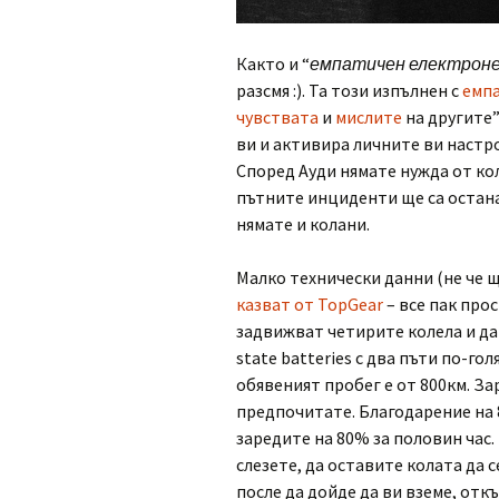
Както и “
емпатичен електрон
разсмя :). Та този изпълнен с
емп
чувствата
и
мислите
на другите”
ви и активира личните ви настрой
Според Ауди нямате нужда от ко
пътните инциденти ще са остана
нямате и колани.
Малко технически данни (не че щ
казват от TopGear
– все пак про
задвижват четирите колела и дав
state batteries с два пъти по-г
обявеният пробег е от 800км. За
предпочитате. Благодарение на 
заредите на 80% за половин час
слезете, да оставите колата да с
после да дойде да ви вземе, откъ