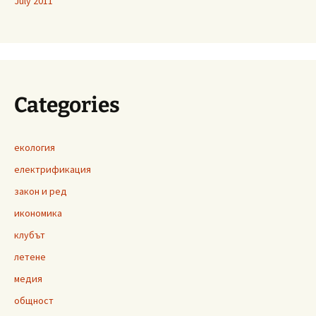
July 2011
Categories
екология
електрификация
закон и ред
икономика
клубът
летене
медия
общност