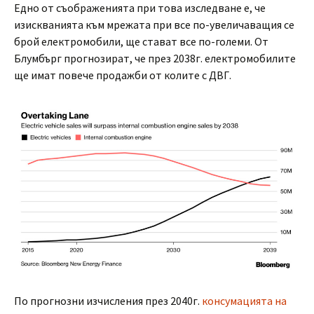
Едно от съображенията при това изследване е, че
изискванията към мрежата при все по-увеличаващия се
брой електромобили, ще стават все по-големи. От
Блумбърг прогнозират, че през 2038г. електромобилите
ще имат повече продажби от колите с ДВГ.
По прогнозни изчисления през 2040г.
консумацията на