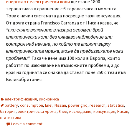
енергия от електрически коли
ще стане 1800
тераватчаса в сравнение с 6 тераватчаса в момента.
Това е начин системата да посрещне тази консумация.
От друга страна Francisco Carranza от Нисан казва, че
“ако сляпо включите в пазара огромен брой
електрически коли без някакво наблюдение или
контрол над начина, по който те влияят върху
електрическата мрежа, може да предизвикате нови
проблеми”
. Така че вече има 100 коли в Европа, които
работят по изясняване на възможните проблеми, а до
края на годината се очаква да станат поне 250 с тези във
Великобритания.
електрификация
,
икономика
battery
,
consumption
,
Enel
,
Nissan
,
power grid
,
research
,
statistics
,
батерия
,
електрическа мрежа
,
Енел
,
изследване
,
консумация
,
Нисан
,
статистика
Leave a comment