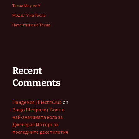
Тесла Модел Y
Модел Y на Тесла
Патентите на Тесла
Recent
Comments
Пандемия | ElectriClub
on
Защо Шевролет Болт е
най-значимата кола за
Дженерал Моторс за
последните десетилетия