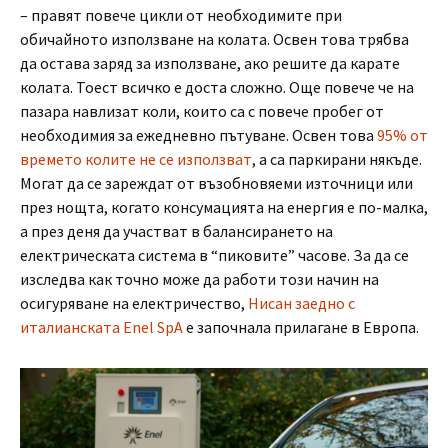
– правят повече цикли от необходимите при
обичайното използване на колата. Освен това трябва
да остава заряд за използване, ако решите да карате
колата. Тоест всичко е доста сложно. Още повече че на
пазара навлизат коли, които са с повече пробег от
необходимия за ежедневно пътуване. Освен това
95% от
времето колите не се използват
, а са паркирани някъде.
Могат да се зареждат от възобновяеми източници или
през нощта, когато консумацията на енергия е по-малка,
а през деня да участват в балансирането на
електрическата система в “пиковите” часове. За да се
изследва как точно може да работи този начин на
осигуряване на електричество,
Нисан заедно с
италианската Enel SpA
е започнала прилагане в Европа.