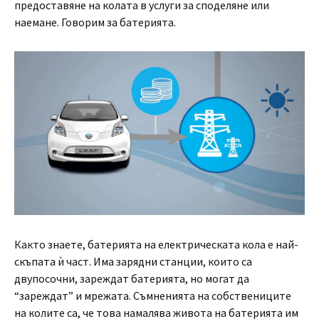
предоставяне на колата в услуги за споделяне или
наемане. Говорим за батерията.
Както знаете, батерията на електрическата кола е най-
скъпата ѝ част. Има зарядни станции, които са
двупосочни, зареждат батерията, но могат да
“зареждат” и мрежата. Съмненията на собствениците
на колите са, че това намалява живота на батерията им