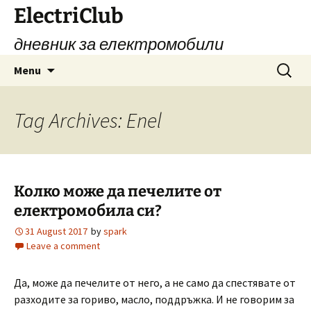
Skip
ElectriClub
to
дневник за електромобили
content
Search
Menu
for:
Tag Archives: Enel
Колко може да печелите от
електромобила си?
31 August 2017
by
spark
Leave a comment
Да, може да печелите от него, а не само да спестявате от
разходите за гориво, масло, поддръжка. И не говорим за