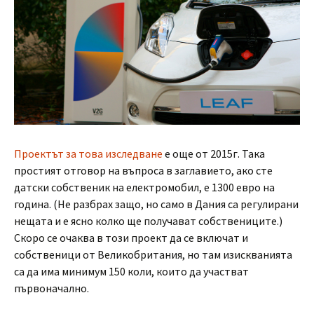
Проектът за това изследване
е още от 2015г. Така
простият отговор на въпроса в заглавието, ако сте
датски собственик на електромобил, е 1300 евро на
година. (Не разбрах защо, но само в Дания са регулирани
нещата и е ясно колко ще получават собствениците.)
Скоро се очаква в този проект да се включат и
собственици от Великобритания, но там изискванията
са да има минимум 150 коли, които да участват
първоначално.