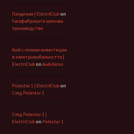
Пандемия | ElectriClub
on
Гигафабриката започва
производство
Audi с големи инвестиции
в електромобилността |
ElectriClub
on
Audi Aicon
Polestar 1 | ElectriClub
on
След Polestar 1
След Polestar 1 |
ElectriClub
on
Polestar 1