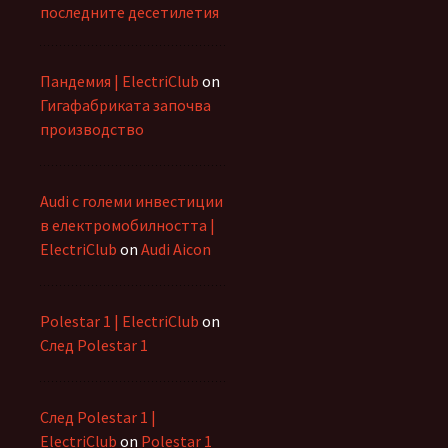
последните десетилетия
Пандемия | ElectriClub
on
Гигафабриката започва
производство
Audi с големи инвестиции
в електромобилността |
ElectriClub
on
Audi Aicon
Polestar 1 | ElectriClub
on
След Polestar 1
След Polestar 1 |
ElectriClub
on
Polestar 1