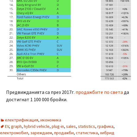
Предвижданията са през 2017г.
продажбите по света
да
достигнат 1 100 000 бройки.
електрификация
,
икономика
EV
,
graph
,
hybrid vehicle
,
plug-in
,
sales
,
statistics
,
графика
,
електромобил
,
зареждаем
,
продажби
,
статистика
,
хибрид