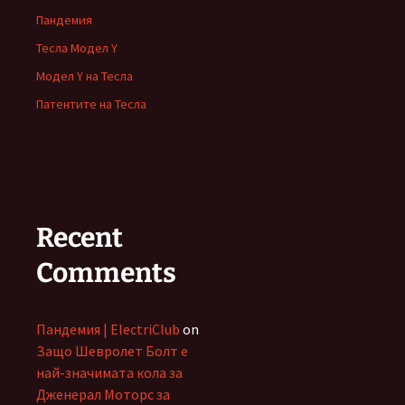
Пандемия
Тесла Модел Y
Модел Y на Тесла
Патентите на Тесла
Recent
Comments
Пандемия | ElectriClub
on
Защо Шевролет Болт е
най-значимата кола за
Дженерал Моторс за