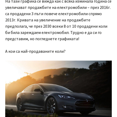
На тази графика се вижда как с всяка изминала година се
увеличават продажбите на електромобили – през 2016г.
са продадени 3 пъти повече електромобили спрямо
2013г. Кривата на увеличение на продажбите
предполага, че през 2030 всеки 8 от 10 продадени коли
би била зареждаем електромобил. Трудно е да си го
представим, но погледнете графиката!
А кои са най-продаваните коли?