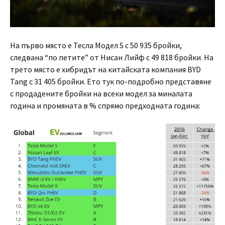
На първо място е Тесла Модел S с 50 935 бройки,
следвана “по петите” от Нисан Лийф с 49 818 бройки. На
трето място е хибридът на китайската компания BYD
Tang с 31 405 бройки. Ето тук по-подробно представяне
с продадените бройки на всеки модел за миналата
година и промяната в % спрямо предходната година: