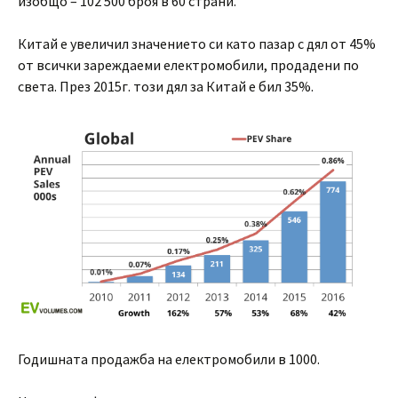
изобщо – 102 500 броя в 60 страни.
Китай е увеличил значението си като пазар с дял от 45%
от всички зареждаеми електромобили, продадени по
света. През 2015г. този дял за Китай е бил 35%.
Годишната продажба на електромобили в 1000.