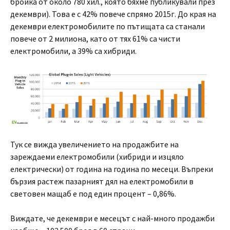
бройка от около 780 хил., която бяхме публикували през
декември). Това е с 42% повече спрямо 2015г. До края на
декември електромобилите по пътищата са станали
повече от 2 милиона, като от тях 61% са чисти
електромобили, а 39% са хибриди.
Тук се вижда увеличението на продажбите на
зареждаеми електромобили (хибриди и изцяло
електрически) от година на година по месеци. Въпреки
бързия растеж пазарният дял на електромобили в
световен мащаб е под един процент – 0,86%.
Виждате, че декември е месецът с най-много продажби