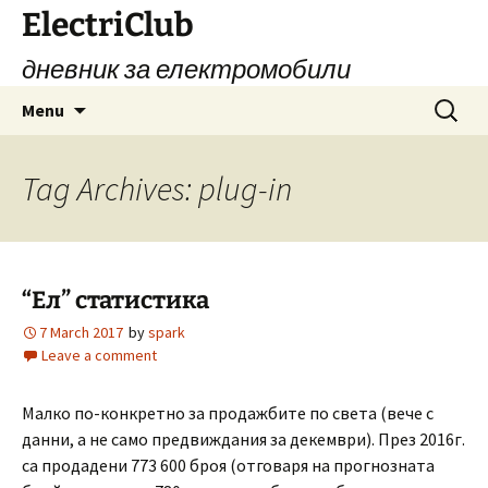
Skip
ElectriClub
to
дневник за електромобили
content
Search
Menu
for:
Tag Archives: plug-in
“Ел” статистика
7 March 2017
by
spark
Leave a comment
Малко по-конкретно за продажбите по света (вече с
данни, а не само предвиждания за декември). През 2016г.
са продадени 773 600 броя (отговаря на прогнозната