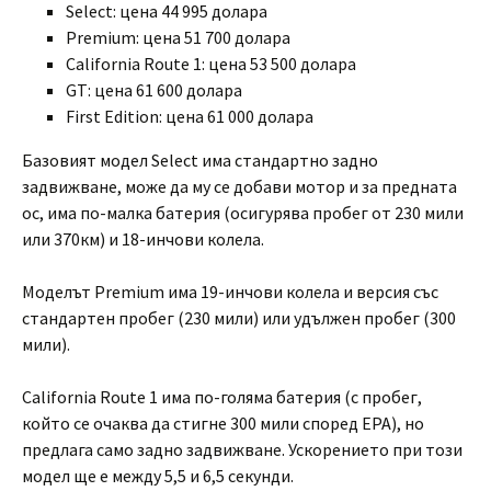
Select: цена 44 995 долара
Premium: цена 51 700 долара
California Route 1: цена 53 500 долара
GT: цена 61 600 долара
First Edition: цена 61 000 долара
Базовият модел Select има стандартно задно
задвижване, може да му се добави мотор и за предната
ос, има по-малка батерия (осигурява пробег от 230 мили
или 370км) и 18-инчови колела.
Моделът Premium има 19-инчови колела и версия със
стандартен пробег (230 мили) или удължен пробег (300
мили).
California Route 1 има по-голяма батерия (с пробег,
който се очаква да стигне 300 мили според ЕРА), но
предлага само задно задвижване. Ускорението при този
модел ще е между 5,5 и 6,5 секунди.