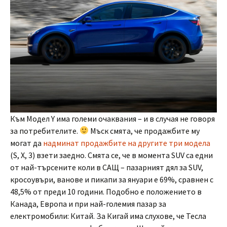
Към Модел Y има големи очаквания – и в случая не говоря
за потребителите.
Мъск смята, че продажбите му
могат да
надминат продажбите на другите три модела
(S, X, 3) взети заедно. Смята се, че в момента SUV са едни
от най-търсените коли в САЩ – пазарният дял за SUV,
кросоувъри, ванове и пикапи за януари е 69%, сравнен с
48,5% от преди 10 години. Подобно е положението в
Канада, Европа и при най-големия пазар за
електромобили: Китай. За Кигай има слухове, че Тесла