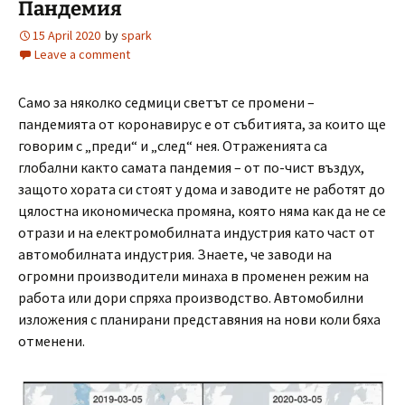
Пандемия
15 April 2020
by
spark
Leave a comment
Само за няколко седмици светът се промени –
пандемията от коронавирус е от събитията, за които ще
говорим с „преди“ и „след“ нея. Отраженията са
глобални както самата пандемия – от по-чист въздух,
защото хората си стоят у дома и заводите не работят до
цялостна икономическа промяна, която няма как да не се
отрази и на електромобилната индустрия като част от
автомобилната индустрия. Знаете, че заводи на
огромни производители минаха в променен режим на
работа или дори спряха производство. Автомобилни
изложения с планирани представяния на нови коли бяха
отменени.