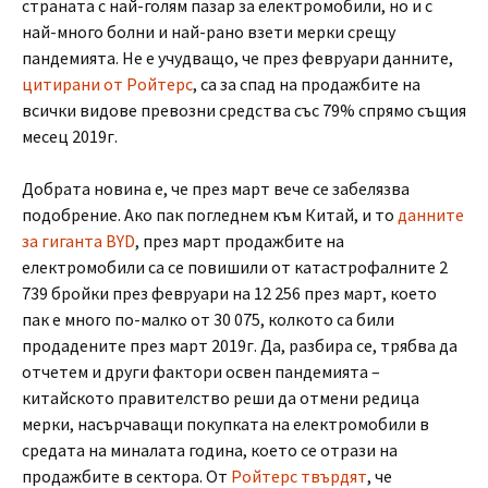
страната с най-голям пазар за електромобили, но и с
най-много болни и най-рано взети мерки срещу
пандемията. Не е учудващо, че през февруари данните,
цитирани от Ройтерс
, са за спад на продажбите на
всички видове превозни средства със 79% спрямо същия
месец 2019г.
Добрата новина е, че през март вече се забелязва
подобрение. Ако пак погледнем към Китай, и то
данните
за гиганта BYD
, през март продажбите на
електромобили са се повишили от катастрофалните 2
739 бройки през февруари на 12 256 през март, което
пак е много по-малко от 30 075, колкото са били
продадените през март 2019г.
Да, разбира се, трябва да
отчетем и други фактори освен пандемията –
китайското правителство реши да отмени редица
мерки, насърчаващи покупката на електромобили в
средата на миналата година, което се отрази на
продажбите в сектора. От
Ройтерс твърдят
, че