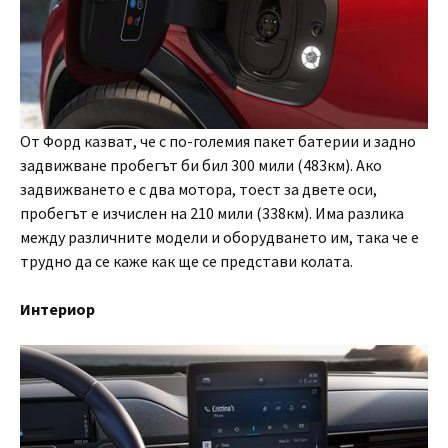
От Форд казват, че с по-големия пакет батерии и задно
задвижване пробегът би бил 300 мили (483км). Ако
задвижването е с два мотора, тоест за двете оси,
пробегът е изчислен на 210 мили (338км). Има разлика
между различните модели и оборудването им, така че е
трудно да се каже как ще се представи колата.
Интериор