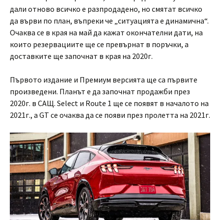
дали отново всичко е разпродадено, но смятат всичко
да върви по план, въпреки че „ситуацията е динамична“.
Очаква се в края на май да кажат окончателни дати, на
които резервациите ще се превърнат в поръчки, а
доставките ще започнат в края на 2020г.
Първото издание и Премиум версията ще са първите
произведени. Планът е да започнат продажби през
2020г. в САЩ. Select и Route 1 ще се появят в началото на
2021г., а GT се очаква да се появи през пролетта на 2021г.