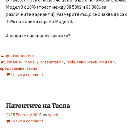
Модел 3 с 10% (тоест между 38 500$ и 63 800$ за
различните варианти). Размерите също се очаква да са с
10% по-големи спрямо Модел 3.
А вашите очаквания какви са?
производители
Elon Musk
,
Model Y
,
presentation
,
Tesla
,
Илон Мъск
,
Модел Y
,
представяне
,
Тесла
Leave a comment
Патентите на Тесла
15 February 2019
by
spark
Leave a comment