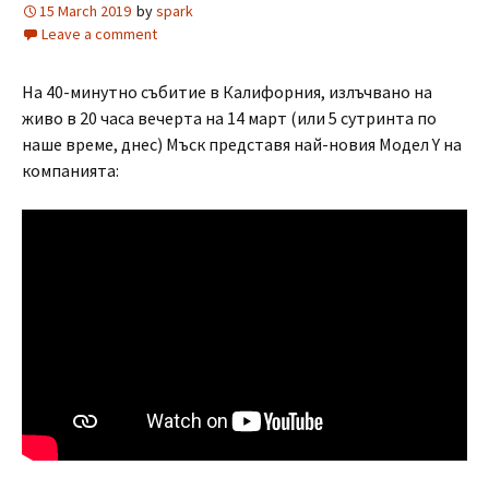
15 March 2019
by
spark
Leave a comment
На 40-минутно събитие в Калифорния, излъчвано на
живо в 20 часа вечерта на 14 март (или 5 сутринта по
наше време, днес) Мъск представя най-новия Модел Y на
компанията: