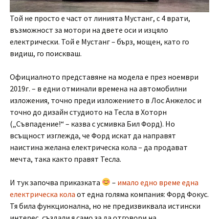
Той не просто е част от линията Мустанг, с 4 врати,
възможност за мотори на двете оси и изцяло
електрически. Той е Мустанг – бърз, мощен, като го
видиш, го поискваш.
Официалното представяне на модела е през ноември
2019г. – в едни отминали времена на автомобилни
изложения, точно преди изложението в Лос Анжелос и
точно до дизайн студиото на Тесла в Хоторн
(„Съвпадение!“ – казва с усмивка Бил Форд). Но
всъщност изглежда, че Форд искат да направят
наистина желана електрическа кола – да продават
мечта, така както правят Тесла.
И тук започва приказката
–
имало едно време една
електрическа кола
от една голяма компания: Форд Фокус.
Тя била функционална, но не предизвиквала истински
интерес, създали я само за да отговори на