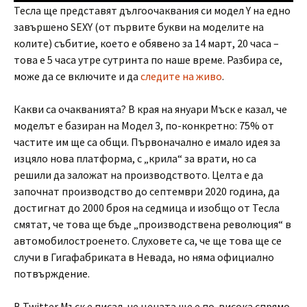
Тесла ще представят дългоочаквания си модел Y на едно
завършено SEXY (от първите букви на моделите на
колите) събитие, което е обявено за 14 март, 20 часа –
това е 5 часа утре сутринта по наше време. Разбира се,
може да се включите и да
следите на живо
.
Какви са очакванията? В края на януари Мъск е казал, че
моделът е базиран на Модел 3, по-конкретно: 75% от
частите им ще са общи. Първоначално е имало идея за
изцяло нова платформа, с „крила“ за врати, но са
решили да заложат на производството. Целта е да
започнат производство до септември 2020 година, да
достигнат до 2000 броя на седмица и изобщо от Тесла
смятат, че това ще бъде „производствена революция“ в
автомобилостроенето. Слуховете са, че ще това ще се
случи в Гигафабриката в Невада, но няма официално
потвърждение.
В Twitter Мъск е писал, че цената ще е по-висока спрямо