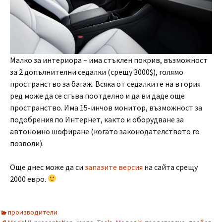
Малко за интериора – има стъклен покрив, възможност
за 2 допълнителни седалки (срещу 3000$), голямо
пространство за багаж. Всяка от седалките на втория
ред може да се сгъва поотделно и да ви даде още
пространство. Има 15-инчов монитор, възможност за
подобрения по Интернет, както и оборудване за
автономно шофиране (когато законодателството го
позволи).
Още днес може да си
запазите версия
на сайта срещу
2000 евро.
производители