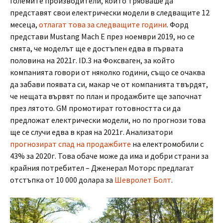
Големите производители, които трябваше да
представят свои електрически модели в следващите 12
месеца,
отлагат това за следващите години
. Форд
представи Mustang Mach E през ноември 2019, но се
смята, че моделът ще е достъпен едва в първата
половина на 2021г. ID.3 на Фоксваген, за който
компанията говори от няколко години, също се очаква
да забави появата си, макар че от компанията твърдят,
че нещата вървят по план и продажбите ще започнат
през лятото. GM промотират готовността си да
предложат електрически модели, но по прогнози това
ще се случи едва в края на 2021г. Анализатори
прогнозират спад на продажбите
на електромобили с
43% за 2020г. Това обаче може да има и добри страни за
крайния потребител – Дженерал Моторс предлагат
отстъпка от 10 000 долара за
Шевролет Болт
.