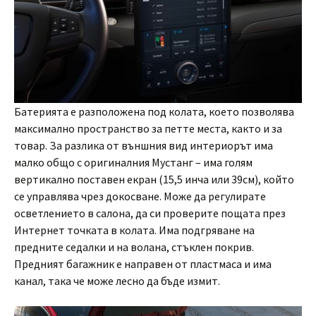
Батерията е разположена под колата, което позволява
максимално пространство за петте места, както и за
товар. За разлика от външния вид интериорът има
малко общо с оригиналния Мустанг – има голям
вертикално поставен екран (15,5 инча или 39см), който
се управлява чрез докосване. Може да регулирате
осветлението в салона, да си проверите пощата през
Интернет точката в колата. Има подгряване на
предните седалки и на волана, стъклен покрив.
Предният багажник е направен от пластмаса и има
канал, така че може лесно да бъде измит.