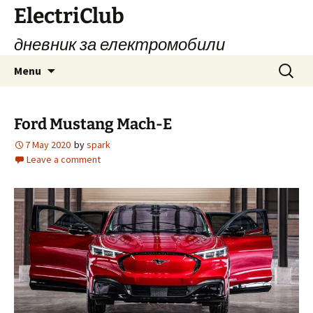
Skip
ElectriClub
to
дневник за електромобили
content
Search
Menu
for:
Ford Mustang Mach-E
7 May 2020
by
spark
Leave a comment