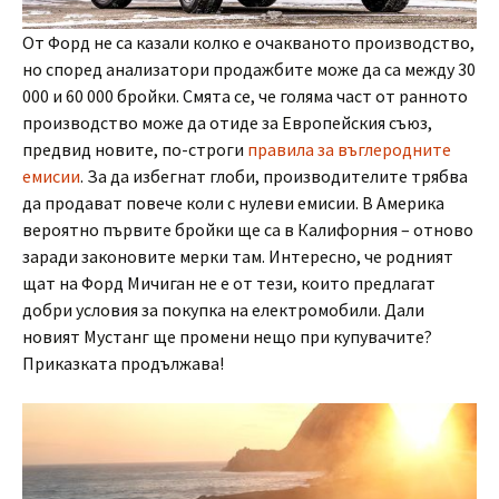
От Форд не са казали колко е очакваното производство,
но според анализатори продажбите може да са между 30
000 и 60 000 бройки. Смята се, че голяма част от ранното
производство може да отиде за Европейския съюз,
предвид новите, по-строги
правила за въглеродните
емисии
. За да избегнат глоби, производителите трябва
да продават повече коли с нулеви емисии. В Америка
вероятно първите бройки ще са в Калифорния – отново
заради законовите мерки там. Интересно, че родният
щат на Форд Мичиган не е от тези, които предлагат
добри условия за покупка на електромобили. Дали
новият Мустанг ще промени нещо при купувачите?
Приказката продължава!