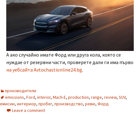
А ако случайно имате Форд или друга кола, която се
нуждае от резервни части, проверете дали ги има първо
на уебсайта Avtochastionline24.bg
.
производители
emissions
,
Ford
,
interior
,
Mach-E
,
production
,
range
,
review
,
SUV
,
емисии
,
интериор
,
пробег
,
производство
,
ревю
,
Форд
Leave a comment