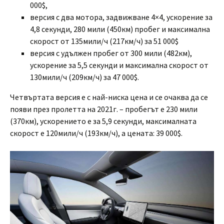
000$,
версия с два мотора, задвижване 4×4, ускорение за
4,8 секунди, 280 мили (450км) пробег и максимална
скорост от 135мили/ч (217км/ч) за 51 000$
версия с удължен пробег от 300 мили (482км),
ускорение за 5,5 секунди и максимална скорост от
130мили/ч (209км/ч) за 47 000$.
Четвъртата версия е с най-ниска цена и се очаква да се
появи през пролетта на 2021г. – пробегът е 230 мили
(370км), ускорението е за 5,9 секунди, максималната
скорост е 120мили/ч (193км/ч), а цената: 39 000$.