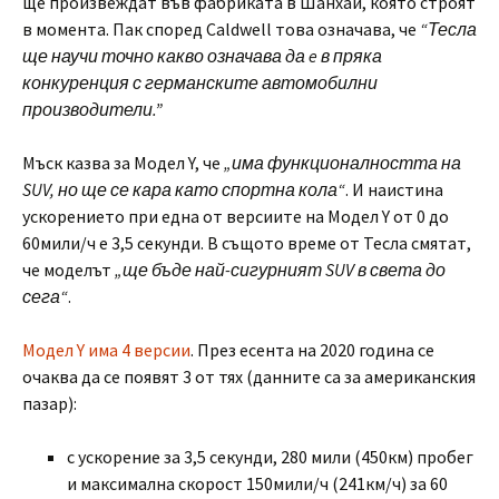
ще произвеждат във фабриката в Шанхай, която строят
в момента. Пак според Caldwell това означава, че
“Тесла
ще научи точно какво означава да e в пряка
конкуренция с германските автомобилни
производители.”
Мъск казва за Модел Y, че
„има функционалността на
SUV, но ще се кара като спортна кола“
. И наистина
ускорението при една от версиите на Модел Y от 0 до
60мили/ч е 3,5 секунди. В същото време от Тесла смятат,
че моделът
„ще бъде най-сигурният SUV в света до
сега“
.
Модел Y има 4 версии
. През есента на 2020 година се
очаква да се появят 3 от тях (данните са за американския
пазар):
с ускорение за 3,5 секунди, 280 мили (450км) пробег
и максимална скорост 150мили/ч (241км/ч) за 60