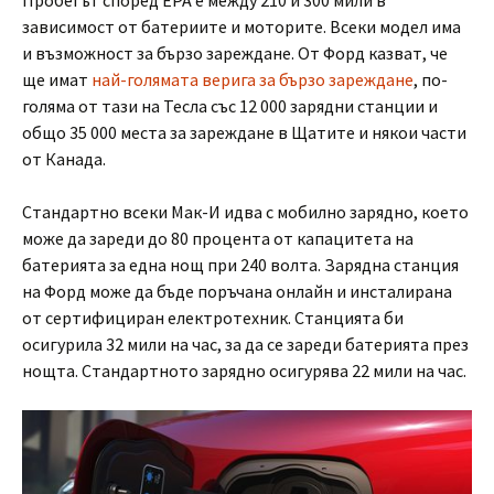
зависимост от батериите и моторите. Всеки модел има
и възможност за бързо зареждане. От Форд казват, че
ще имат
най-голямата верига за бързо зареждане
, по-
голяма от тази на Тесла със 12 000 зарядни станции и
общо 35 000 места за зареждане в Щатите и някои части
от Канада.
Стандартно всеки Мак-И идва с мобилно зарядно, което
може да зареди до 80 процента от капацитета на
батерията за една нощ при 240 волта. Зарядна станция
на Форд може да бъде поръчана онлайн и инсталирана
от сертифициран електротехник. Станцията би
осигурила 32 мили на час, за да се зареди батерията през
нощта. Стандартното зарядно осигурява 22 мили на час.