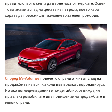
правителството смята да върне част от мерките. Освен
това имаме и спад на цената на петрола, което кара
хората да преосмислят желанието за електромобил.
Според EV-Volumes
повечето страни отчитат спад на
продажбите на всички коли във връзка с коронавируса.
Но ако погледнем данните по-детайлно, се вижда, че
при електромобилите има повишение на продажбите в
някои страни: