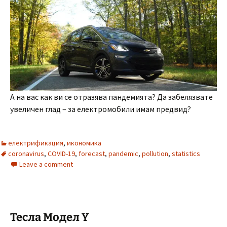
А на вас как ви се отразява пандемията? Да забелязвате
увеличен глад – за електромобили имам предвид?
електрификация
,
икономика
coronavirus
,
COVID-19
,
forecast
,
pandemic
,
pollution
,
statistics
Leave a comment
Тесла Модел Y