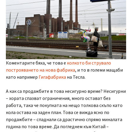
Коментарите бяха, че това е
колкото би струвало
построяването на нова фабрика
, и то в големи мащаби
като например
Гигафабрика
на Тесла.
А как са продажбите в това несигурно време? Несигурни
– хората спазват ограничения, много остават без
работа, така че покупката на нещо толкова скъпо като
кола остава на заден план. Това се вижда ясно по
продажбите – спаднали са драстично спрямо миналата
година по това време. Да погледнем към Китай –