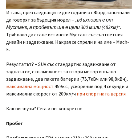
И така, през следващите две години от Форд започнали
да говорят за бъдещия модел –
„вдъхновен е от
Мустанг, а пробегът ще е цели 300 мили (483км)“
.
Трябвало да стане истински Мустанг със съответния
дизайн и задвижване. Накрая се спрели и на име – Mach-
E.
Резултатът? – SUV със стандартно задвижване от
задната ос, с възможност за втори мотор и пълно
задвижване, два пакета батерии (75,7кВч или 98,8кВч),
максимална мощност
459к.с., ускорение под 4 секунди и
максимална скорост от 200км/ч
при спортната версия
.
Как ви звучи? Сега и по-конкретно.
Пробег
Пробегът според ЕРА е между 210 и 300 мили в