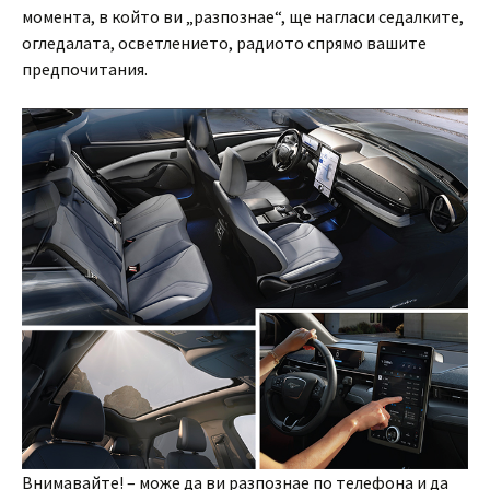
момента, в който ви „разпознае“, ще нагласи седалките,
огледалата, осветлението, радиото спрямо вашите
предпочитания.
Внимавайте! – може да ви разпознае по телефона и да