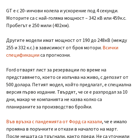
GT e с 20-инчови колела и ускорение под 4 секунди.
Моторите са с най-голяма мощност – 342 кВ или 459к.с.
Пробегът е 250 мили (402км).
Другите модели имат мощност от 190 до 248кВ (между
255 и 332 к.с.) в зависимост от броя мотори.
Всички
спецификации
са прогнозни.
Ford отварят лист за резервации по време на
представянето, което се излъчва на живо, с депозит от
500 долара. Петият модел, който предлагат, е специална
версия първо издание. Твърдят, че се е разпродал за 10
дни, макар че компанията не казва колко са
планираните за производство бройки.
Във връзка с пандемията от Форд са казали
, че е имало
промяна в поръчките и откази в началото на март.
После нещата са тръгнали, както преди. Не са уточнили