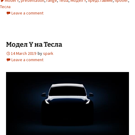
Model Y
,
presentation
,
range
,
Tesla
,
Модел Y
,
представяне
,
пробег
,
Тесла
Leave a comment
Модел Y на Тесла
14 March 2019
by
spark
Leave a comment