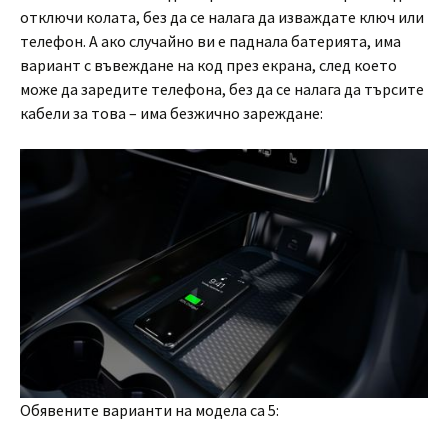
отключи колата, без да се налага да изваждате ключ или
телефон. А ако случайно ви е паднала батерията, има
вариант с въвеждане на код през екрана, след което
може да заредите телефона, без да се налага да търсите
кабели за това – има безжично зареждане:
Обявените варианти на модела са 5: