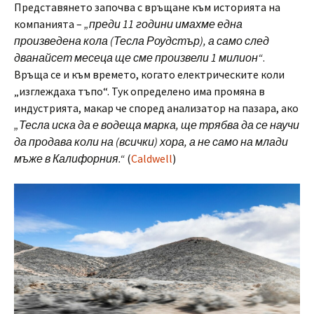
Представянето започва с връщане към историята на
компанията –
„преди 11 години имахме една
произведена кола (Тесла Роудстър), а само след
дванайсет месеца ще сме произвели 1 милион“
.
Връща се и към времето, когато електрическите коли
„изглеждаха тъпо“. Тук определено има промяна в
индустрията, макар че според анализатор на пазара, ако
„Тесла иска да е водеща марка, ще трябва да се научи
да продава коли на (всички) хора, а не само на млади
мъже в Калифорния.“
(
Caldwell
)