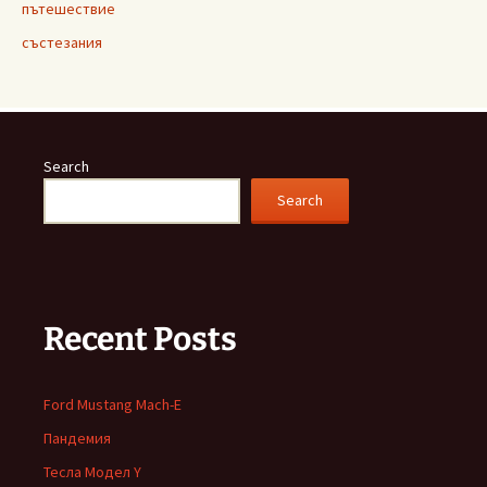
пътешествие
състезания
Search
Search
Recent Posts
Ford Mustang Mach-E
Пандемия
Тесла Модел Y