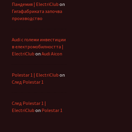
Пандемия | ElectriClub
on
Гигафабриката започва
производство
Audi с големи инвестиции
в електромобилността |
ElectriClub
on
Audi Aicon
Polestar 1 | ElectriClub
on
След Polestar 1
След Polestar 1 |
ElectriClub
on
Polestar 1