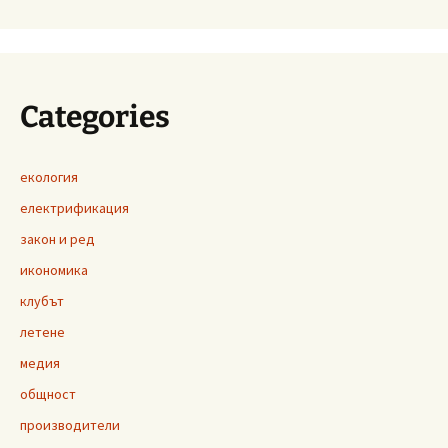
Categories
екология
електрификация
закон и ред
икономика
клубът
летене
медия
общност
производители