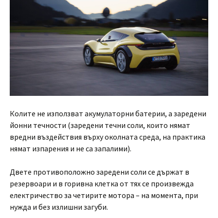
Колите не използват акумулаторни батерии, а заредени
йонни течности (заредени течни соли, които нямат
вредни въздействия върху околната среда, на практика
нямат изпарения и не са запалими).
Двете противоположно заредени соли се държат в
резервоари и в горивна клетка от тях се произвежда
електричество за четирите мотора – на момента, при
нужда и без излишни загуби.