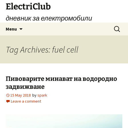
Skip
ElectriClub
to
дневник за електромобили
content
Search
Menu
for:
Tag Archives: fuel cell
Пивоварите минават на водородно
задвижване
15 May 2018
by
spark
Leave a comment