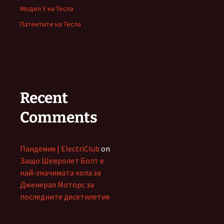
Модел Y на Тесла
Патентите на Тесла
Recent
Comments
Пандемия | ElectriClub
on
Защо Шевролет Болт е
най-значимата кола за
Дженерал Моторс за
последните десетилетия