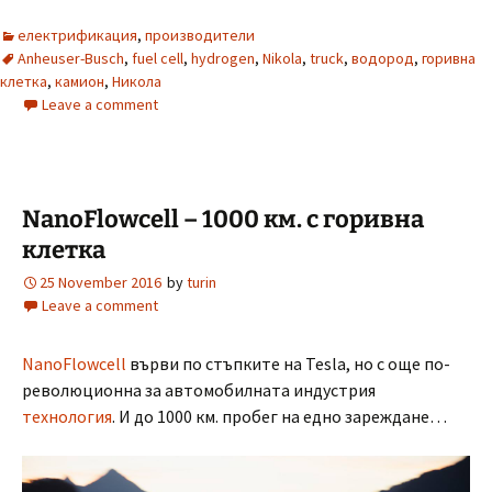
електрификация
,
производители
Anheuser-Busch
,
fuel cell
,
hydrogen
,
Nikola
,
truck
,
водород
,
горивна
клетка
,
камион
,
Никола
Leave a comment
NanoFlowcell – 1000 км. с горивна
клетка
25 November 2016
by
turin
Leave a comment
NanoFlowcell
върви по стъпките на Tesla, но с още по-
революционна за автомобилната индустрия
технология
. И до 1000 км. пробег на едно зареждане…