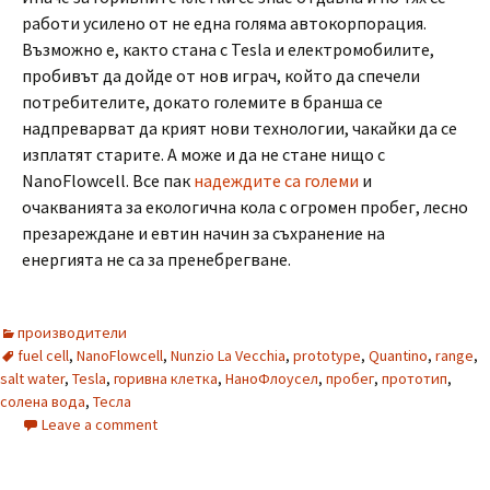
работи усилено от не една голяма автокорпорация.
Възможно е, както стана с Tesla и електромобилите,
пробивът да дойде от нов играч, който да спечели
потребителите, докато големите в бранша се
надпреварват да крият нови технологии, чакайки да се
изплатят старите. А може и да не стане нищо с
NanoFlowcell. Все пак
надеждите са големи
и
очакванията за екологична кола с огромен пробег, лесно
презареждане и евтин начин за съхранение на
енергията не са за пренебрегване.
производители
fuel cell
,
NanoFlowcell
,
Nunzio La Vecchia
,
prototype
,
Quantino
,
range
,
salt water
,
Tesla
,
горивна клетка
,
НаноФлоусел
,
пробег
,
прототип
,
солена вода
,
Тесла
Leave a comment