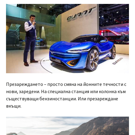
Презареждането – просто смяна на йонните течности с
нови, заредени. На специална станция или колонка към
съществуващи бензиностанции. Или презареждане
вкъщи.