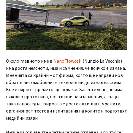
Около главното име в
NanoFlowcell
(Nunzio La Vecchia)
има доста неясноти, има и съмнения, че всичко е измама.
Мненията са крайни – от фирма, която ще направи нов
обрат в автомобилните технологии до измамна схема.
Кое е вярно – времето ще покаже. Засега е ясно, че има
няколко прототипа, показвани на изложения, а също
така напоследък фирмата е доста активна в мрежата,
организират тестови изпитвания на колите и подготвят
медийни изяви.
Иначе за горивните клетки се знае отдавна и по тях се