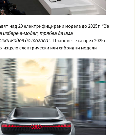
вят над 20 електрифицирани модела до 2025г.
“За
а избере е-модел, трябва да има
еки модел до тогава”
. Плановете са през 2025г.
я изцяло електрически или хибридни модели.