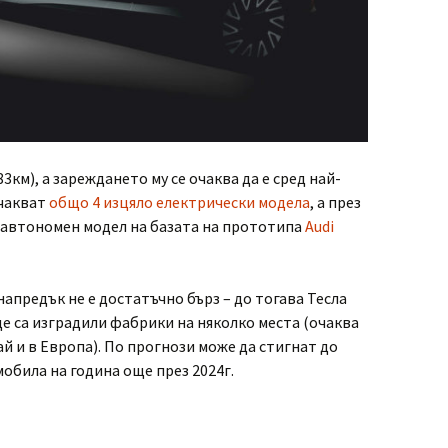
83км), а зареждането му се очаква да е сред най-
очакват
общо 4 изцяло електрически модела
, а през
и автономен модел на базата на прототипа
Audi
напредък не е достатъчно бърз – до тогава Тесла
ще са изградили фабрики на няколко места (очаква
ай и в Европа). По прогнози може да стигнат до
обила на година още през 2024г.