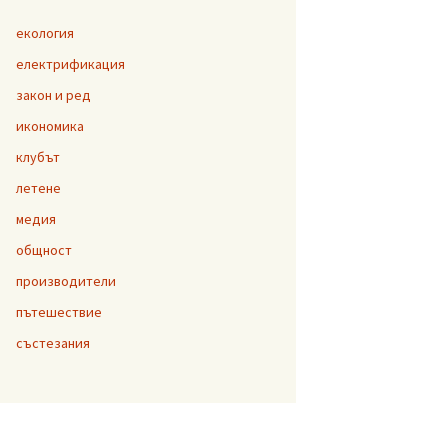
екология
електрификация
закон и ред
икономика
клубът
летене
медия
общност
производители
пътешествие
състезания