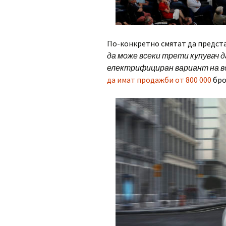
По-конкретно смятат да предста
да може всеки трети купувач д
електрифициран вариант на вс
да имат продажби от 800 000
бро