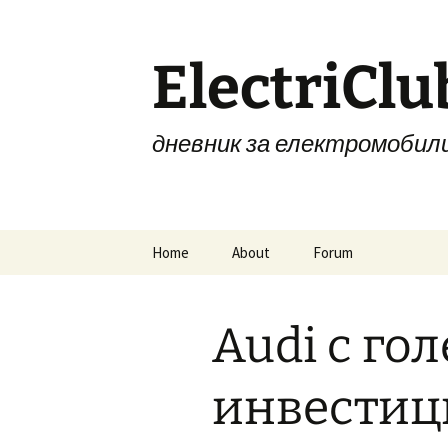
Skip
to
content
ElectriClu
дневник за електромобил
Home
About
Forum
Audi с го
инвестиц