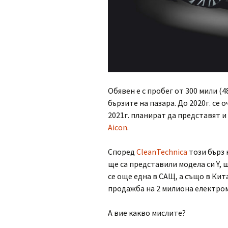
Обявен е с пробег от 300 мили (4
бързите на пазара. До 2020г. се 
2021г. планират да представят 
Aicon
.
Според
CleanTechnica
този бърз 
ще са представили модела си Y, 
се още една в САЩ, а също в Кит
продажба на 2 милиона електром
А вие какво мислите?