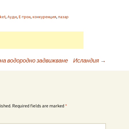
ket
,
Ауди
,
Е-трон
,
конкуренция
,
пазар
а водородно задвижване
Исландия
→
ished.
Required fields are marked
*