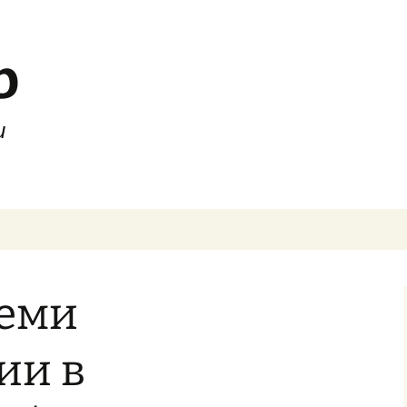
b
и
леми
ии в