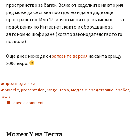
пространство за багаж. Всяка от седалките на втория
ред може да се сгъва поотделно и да ви даде още
пространство. Има 15-инчов монитор, възможност за
подобрения по Интернет, както и оборудване за
автономно шофиране (когато законодателството го
позволи).
Още днес може да си
запазите версия
на сайта срещу
2000 евро.
производители
Model Y
,
presentation
,
range
,
Tesla
,
Модел Y
,
представяне
,
пробег
,
Тесла
Leave a comment
Модел Y на Тесла