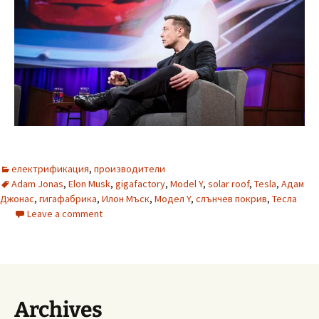
електрификация
,
производители
Adam Jonas
,
Elon Musk
,
gigafactory
,
Model Y
,
solar roof
,
Tesla
,
Адам
Джонас
,
гигафабрика
,
Илон Мъск
,
Модел Y
,
слънчев покрив
,
Тесла
Leave a comment
Archives