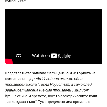
компанията:
Представянето започва с връщане към историята на
компанията –
„преди 11 години имахме една
произведена кола (Тесла Роудстър), а само след
дванайсет месеца ще сме произвели 1 милион“
.
Връща се и към времето, когато електрическите коли
„изглеждаха тъпо“. Тук определено има промяна в