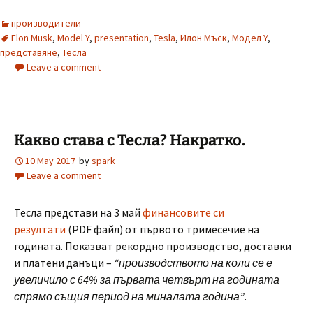
производители
Elon Musk
,
Model Y
,
presentation
,
Tesla
,
Илон Мъск
,
Модел Y
,
представяне
,
Тесла
Leave a comment
Какво става с Тесла? Накратко.
10 May 2017
by
spark
Leave a comment
Тесла представи на 3 май
финансовите си
резултати
(PDF файл) от първото тримесечие на
годината. Показват рекордно производство, доставки
и платени данъци –
“производството на коли се е
увеличило с 64% за първата четвърт на годината
спрямо същия период на миналата година”
.