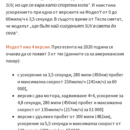
SUV, но ще се кара като спортна кола“
. И наистина
ускорението при една от версиите на Модел Y от 0 до
60мили/ч е 3,5 секунди. В същото време от Тесла смятат,
че моделът
„ще бъде най-сигурният SUV в света до
сега“
.
Модел Y има 4 версии
. През есента на 2020 година се
очаква да се появят 3 от тях (данните са за американския
пазар):
с ускорение за 3,5 секунди, 280 мили (450км) пробег
и максимална скорост 150мили/ч (241км/ч) за 60
000$,
версия с два мотора, задвижване 4×4, ускорение за
4,8 секунди, 280 мили (450км) пробег и максимална
скорост от 135мили/ч (217км/ч) за 51 000$
версия с удължен пробег от 300 мили (482км),
ускорение за 5,5 секунди и максимална скорост от