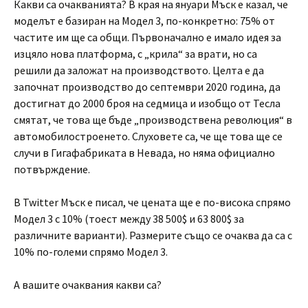
Какви са очакванията? В края на януари Мъск е казал, че
моделът е базиран на Модел 3, по-конкретно: 75% от
частите им ще са общи. Първоначално е имало идея за
изцяло нова платформа, с „крила“ за врати, но са
решили да заложат на производството. Целта е да
започнат производство до септември 2020 година, да
достигнат до 2000 броя на седмица и изобщо от Тесла
смятат, че това ще бъде „производствена революция“ в
автомобилостроенето. Слуховете са, че ще това ще се
случи в Гигафабриката в Невада, но няма официално
потвърждение.
В Twitter Мъск е писал, че цената ще е по-висока спрямо
Модел 3 с 10% (тоест между 38 500$ и 63 800$ за
различните варианти). Размерите също се очаква да са с
10% по-големи спрямо Модел 3.
А вашите очаквания какви са?