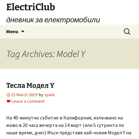
Skip
ElectriClub
to
дневник за електромобили
content
Search
Menu
for:
Tag Archives: Model Y
Тесла Модел Y
15 March 2019
by
spark
Leave a comment
На 40-минутно събитие в Калифорния, излъчвано на
живо в 20 часа вечерта на 14 март (или 5 сутринта по
наше време, днес) Мъск представя най-новия Модел Y на