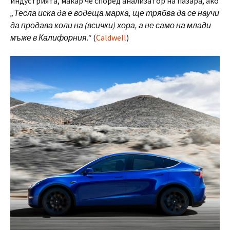
индустрията, макар че според анализатор на пазара, ако
„Тесла иска да е водеща марка, ще трябва да се научи
да продава коли на (всички) хора, а не само на млади
мъже в Калифорния.“
(
Caldwell
)