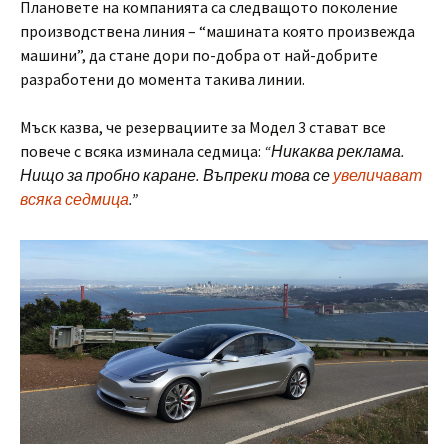
Плановете на компанията са следващото поколение
производствена линия – “машината която произвежда
машини”, да стане дори по-добра от най-добрите
разработени до момента такива линии.
Мъск казва, че резервациите за Модел 3 стават все
повече с всяка изминала седмица:
“Никаква реклама.
Нищо за пробно каране. Въпреки това се
увеличават
всяка седмица
.”