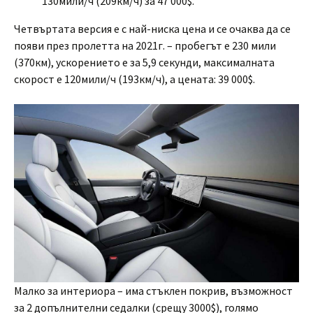
130мили/ч (209км/ч) за 47 000$.
Четвъртата версия е с най-ниска цена и се очаква да се
появи през пролетта на 2021г. – пробегът е 230 мили
(370км), ускорението е за 5,9 секунди, максималната
скорост е 120мили/ч (193км/ч), а цената: 39 000$.
Малко за интериора – има стъклен покрив, възможност
за 2 допълнителни седалки (срещу 3000$), голямо