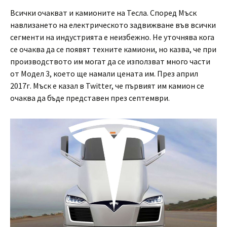
Всички очакват и камионите на Тесла. Според Мъск
навлизането на електрическото задвижване във всички
сегменти на индустрията е неизбежно. Не уточнява кога
се очаква да се появят техните камиони, но казва, че при
производството им могат да се използват много части
от Модел 3, което ще намали цената им. През април
2017г. Мъск е казал в Twitter, че първият им камион се
очаква да бъде представен през септември.