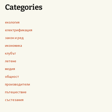
Categories
екология
електрификация
закон и ред
икономика
клубът
летене
медия
общност
производители
пътешествие
състезания