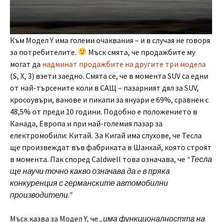
Към Модел Y има големи очаквания – и в случая не говоря
за потребителите.
Мъск смята, че продажбите му
могат да
надминат продажбите на другите три модела
(S, X, 3) взети заедно. Смята се, че в момента SUV са едни
от най-търсените коли в САЩ – пазарният дял за SUV,
кросоувъри, ванове и пикапи за януари е 69%, сравнен с
48,5% от преди 10 години. Подобно е положението в
Канада, Европа и при най-големия пазар за
електромобили: Китай. За Кигай има слухове, че Тесла
ще произвеждат във фабриката в Шанхай, която строят
в момента. Пак според Caldwell това означава, че
“Тесла
ще научи точно какво означава да e в пряка
конкуренция с германските автомобилни
производители.”
Мъск казва за Модел Y, че
„има функционалността на