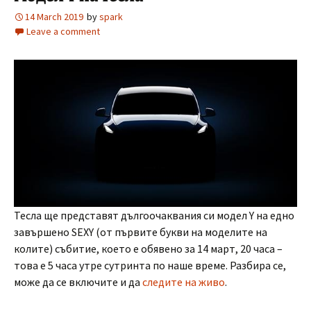
14 March 2019
by
spark
Leave a comment
Тесла ще представят дългоочаквания си модел Y на едно
завършено SEXY (от първите букви на моделите на
колите) събитие, което е обявено за 14 март, 20 часа –
това е 5 часа утре сутринта по наше време. Разбира се,
може да се включите и да
следите на живо
.