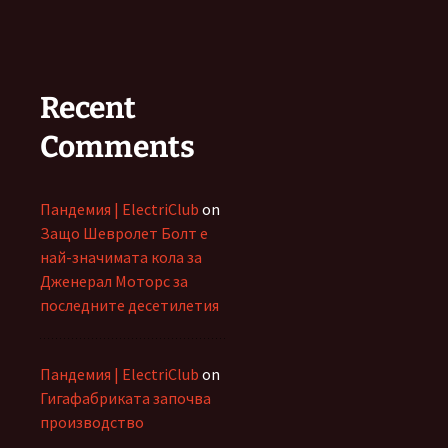
Recent
Comments
Пандемия | ElectriClub
on
Защо Шевролет Болт е
най-значимата кола за
Дженерал Моторс за
последните десетилетия
Пандемия | ElectriClub
on
Гигафабриката започва
производство