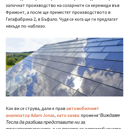
започнат производство на соларните си керемиди във
Фримонт, а после ще преместят производството в
Гигафабрика 2, в Бъфало. Чудя се кога ще ги предлагат
някъде по-наблизо.
Как ви се струва, дали е прав
автомобилният
анализатор Adam Jonas, като казва
: променя
“Виждаме
Тесла да разбива представите ни за