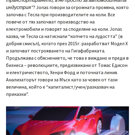
транспортирането, а не просто за автомобилната
индустрия”
? Jonas говори за огромната промяна, която
започва с Тесла при производителите на коли. Все
повече от тях започват производство на
електромобили и говорят за споделяне на коли. Jonas
казва, че Тесла са натиснали “копчето на лудостта” (в
добрия смисъл), когато през 2015г. разработват Модел Х
и започват построяването на Гигафабриката.
Продължава с обяснението, че това е виждано и преди в
бизнеса – революциите, предизвикани от Томас Едисон
и електричеството, Хенри Форд и поточната линия.
Анализаторът говори за Мъск като за човек от тази
величина, който е “капиталист/учен/разказвач на
приказки”.