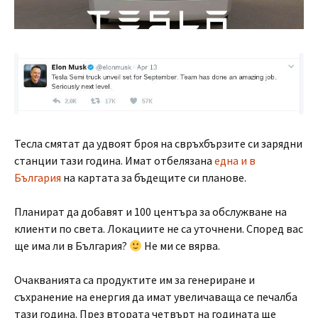
Тесла смятат да удвоят броя на свръхбързите си зарядни
станции тази година. Имат отбелязана
една и в
България
на картата за бъдещите си планове.
Планират да добавят и 100 центъра за обслужване на
клиенти по света. Локациите не са уточнени. Според вас
ще има ли в България?
Не ми се вярва.
Очакванията са продуктите им за генериране и
съхранение на енергия да имат увеличаваща се печалба
тази година. През втората четвърт на годината ще