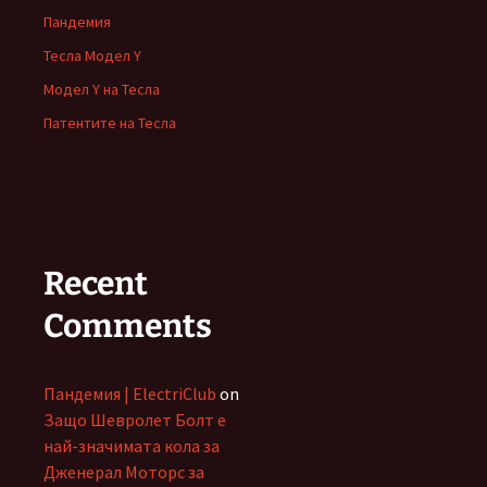
Пандемия
Тесла Модел Y
Модел Y на Тесла
Патентите на Тесла
Recent
Comments
Пандемия | ElectriClub
on
Защо Шевролет Болт е
най-значимата кола за
Дженерал Моторс за