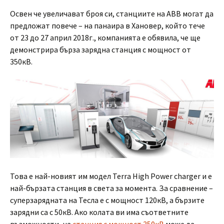
Освен че увеличават броя си, станциите на АВВ могат да
предложат повече – на панаира в Хановер, който тече
от 23 до 27 април 2018г., компанията е обявила, че ще
демонстрира бърза зарядна станция с мощност от
350кВ.
Това е най-новият им модел Terra High Power charger и е
най-бързата станция в света за момента. За сравнение –
суперзарядната на Тесла е с мощност 120кВ, а бързите
зарядни са с 50кВ. Ако колата ви има съответните