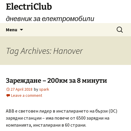
Skip
ElectriClub
to
дневник за електромобили
content
Search
Menu
for:
Tag Archives: Hanover
Зареждане – 200км за 8 минути
27 April 2018
by
spark
Leave a comment
ABB е световен лидер в инсталирането на бързи (DC)
зарядни станции – има повече от 6500 зарядни на
компанията, инсталирани в 60 страни.