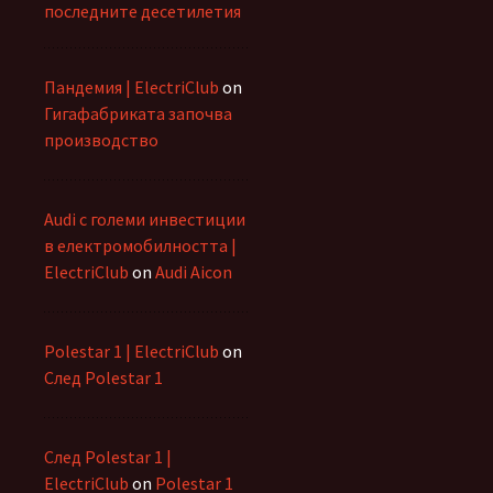
последните десетилетия
Пандемия | ElectriClub
on
Гигафабриката започва
производство
Audi с големи инвестиции
в електромобилността |
ElectriClub
on
Audi Aicon
Polestar 1 | ElectriClub
on
След Polestar 1
След Polestar 1 |
ElectriClub
on
Polestar 1