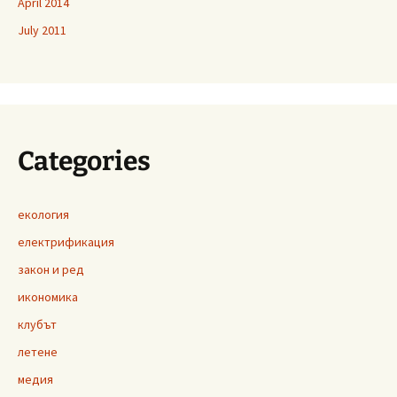
April 2014
July 2011
Categories
екология
електрификация
закон и ред
икономика
клубът
летене
медия