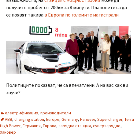
възможности, на
станция с мощност 350кВ
може да
получите пробег от 200км за 8 минути. Плановете са да
се появят такива
в Европа по големите магистрали
.
Политиците показват, че са впечатлени. А на вас как ви
звучи?
електрификация
,
производители
ABB
,
charging station
,
Europe
,
Germany
,
Hanover
,
Supercharger
,
Terra
High Power
,
Германия
,
Европа
,
зарядна станция
,
суперзарядно
,
Хановер