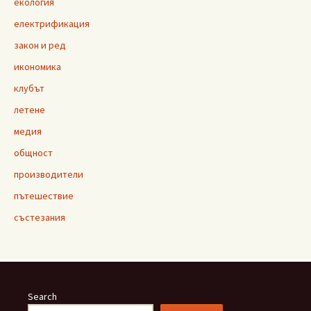
екология
електрификация
закон и ред
икономика
клубът
летене
медия
общност
производители
пътешествие
състезания
Search