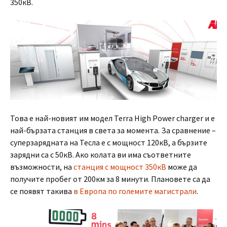
350кВ.
Това е най-новият им модел Terra High Power charger и е
най-бързата станция в света за момента. За сравнение –
суперзарядната на Тесла е с мощност 120кВ, а бързите
зарядни са с 50кВ. Ако колата ви има съответните
възможности, на
станция с мощност 350кВ
може да
получите пробег от 200км за 8 минути. Плановете са да
се появят такива
в Европа по големите магистрали
.