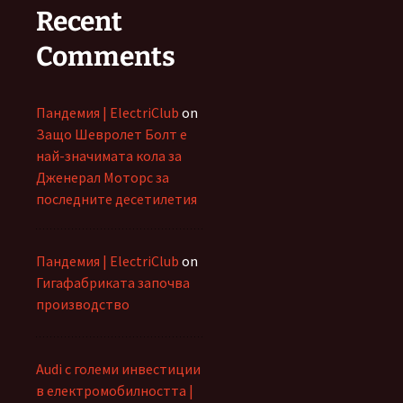
Recent
Comments
Пандемия | ElectriClub
on
Защо Шевролет Болт е
най-значимата кола за
Дженерал Моторс за
последните десетилетия
Пандемия | ElectriClub
on
Гигафабриката започва
производство
Audi с големи инвестиции
в електромобилността |