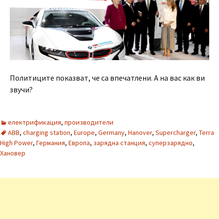
Политиците показват, че са впечатлени. А на вас как ви
звучи?
електрификация
,
производители
ABB
,
charging station
,
Europe
,
Germany
,
Hanover
,
Supercharger
,
Terra
High Power
,
Германия
,
Европа
,
зарядна станция
,
суперзарядно
,
Хановер