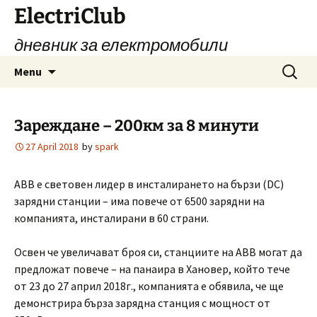
Skip
ElectriClub
to
дневник за електромобили
content
Search
Menu
for:
Зареждане – 200км за 8 минути
27 April 2018
by
spark
ABB е световен лидер в инсталирането на бързи (DC)
зарядни станции – има повече от 6500 зарядни на
компанията, инсталирани в 60 страни.
Освен че увеличават броя си, станциите на АВВ могат да
предложат повече – на панаира в Хановер, който тече
от 23 до 27 април 2018г., компанията е обявила, че ще
демонстрира бърза зарядна станция с мощност от