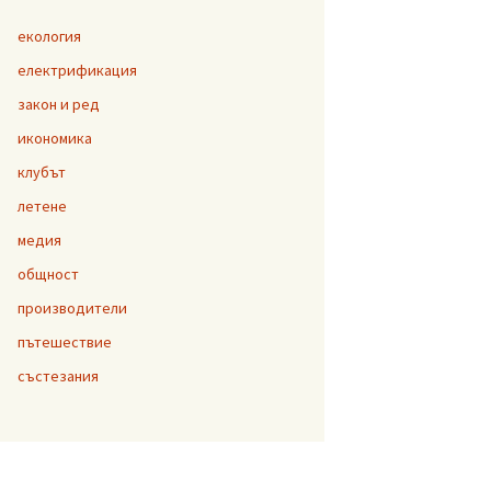
екология
електрификация
закон и ред
икономика
клубът
летене
медия
общност
производители
пътешествие
състезания