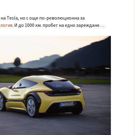
на Tesla, но с още по-революционна за
логия
. И до 1000 км. пробег на едно зареждане…