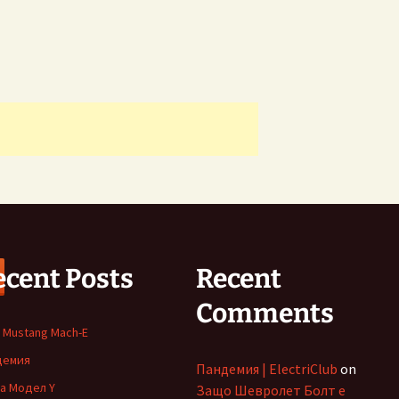
ecent Posts
Recent
Comments
 Mustang Mach-E
демия
Пандемия | ElectriClub
on
а Модел Y
Защо Шевролет Болт е