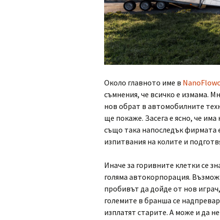
Около главното име в
NanoFlowc
съмнения, че всичко е измама. М
нов обрат в автомобилните техн
ще покаже. Засега е ясно, че им
също така напоследък фирмата е
изпитвания на колите и подготв
Иначе за горивните клетки се зна
голяма автокорпорация. Възможн
пробивът да дойде от нов играч
големите в бранша се надпревар
изплатят старите. А може и да не