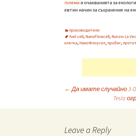
големи
и очакванията за екологи
евтин начин за съхранение на ен
производители
fuel cell
,
NanoFlowcell
,
Nunzio La Ve
клетка
,
НаноФлоусел
,
пробег
,
прото
Post
←
Да имате случайно 3-
Tesla о
navigation
Leave a Reply