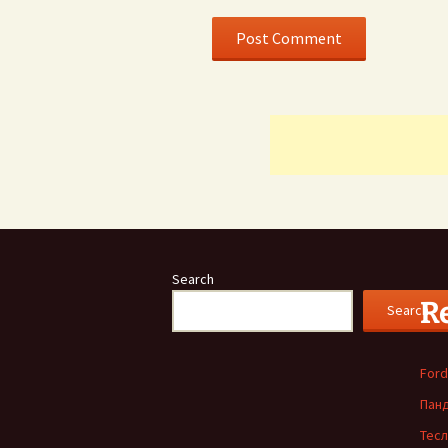
Search
R
Search
Ford
Пан
Тесл