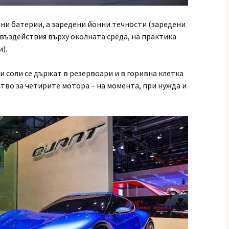
ни батерии, а заредени йонни течности (заредени
 въздействия върху околната среда, на практика
).
соли се държат в резервоари и в горивна клетка
тво за четирите мотора – на момента, при нужда и