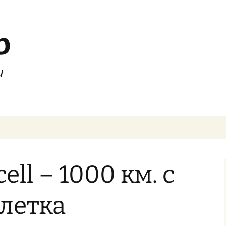
b
и
ll – 1000 км. с
летка