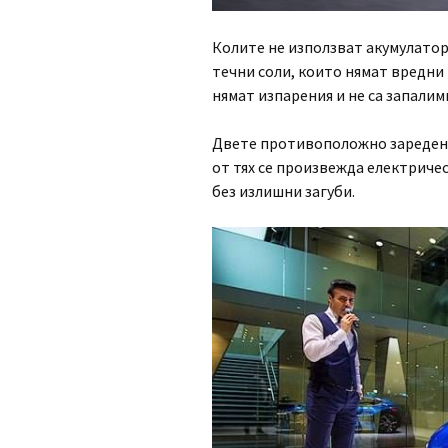
Колите не използват акумулатор
течни соли, които нямат вредни
нямат изпарения и не са запалими
Двете противоположно заредени 
от тях се произвежда електричес
без излишни загуби.