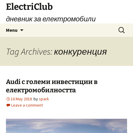
Skip
ElectriClub
to
дневник за електромобили
content
Search
Menu
for:
Tag Archives: конкуренция
Audi с големи инвестиции в
електромобилността
16 May 2018
by
spark
Leave a comment