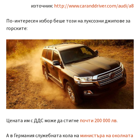
източник:
http://www.caranddriver.com/audi/a8
По-интересен избор беше този на луксозни джипове за
горските:
Цената им с ДДС може да стигне
почти 200 000 лв
.
А в Германия служебната кола на
министъра на околната