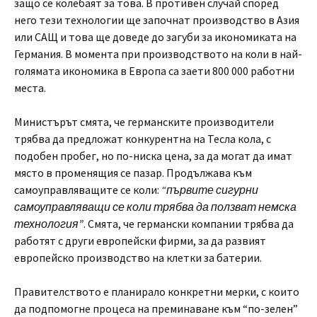
защо се колебаят за това. В противен случай според
него тези технологии ще започнат производство в Азия
или САЩ и това ще доведе до загуби за икономиката на
Германия. В момента при производството на коли в най-
голямата икономика в Европа са заети 800 000 работни
места.
Министърът смята, че германските производители
трябва да предложат конкурентна на Тесла кола, с
подобен пробег, но по-ниска цена, за да могат да имат
място в променящия се пазар. Продължава към
самоуправляващите се коли:
“първите сигурни
самоуправляващи се коли трябва да ползват немска
технология”
. Смята, че германски компании трябва да
работят с други европейски фирми, за да развият
европейско производство на клетки за батерии.
Правителството е планирало конкретни мерки, с които
да подпомогне процеса на преминаване към “по-зелен”