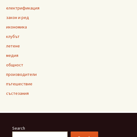
електрификация
закон и ред
икономика
клубът
летене
медия
общност
производители
пътешествие
състезания
Search