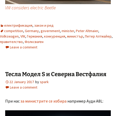
VW considers electric Beetle
електрификация
,
закон и ред
competition
,
Germany
,
government
,
minister
,
Peter Altmaier
,
Volkswagen
,
VW
,
Германия
,
конкуренция
,
министър
,
Петер Алтмайер
,
правителство
,
Фолксваген
Leave a comment
Тесла Модел S и Северна Вестфалия
22 January 2017
by
spark
Leave a comment
При нас
за министрите се избира
например Ауди А8L: