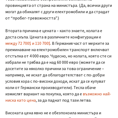
провинцията от страна на министъра. (Да, всички други
могат да обикалят с други електромобили и да страдат
от “пробег-тревожността”.)
Втората причина е цената – както знаете, колата е
доста скъпа. Цената в различните конфигурации е
между 72 700$ и 110 700$
. В Германия част от мерките за
преминаване на електромобилен транспорт включват
отстъпка от 4 000 евро. Чудесно, но колата, която сте си
избрали не трябва да е над 60 000 евро (можете да се
досетите за няколко причини за това ограничение –
например, не искат да облагодетелстват с по-добри
условия хора с по-високи доходи, искат да се купуват
коли от Германски производители). Тесла обаче
измислят вариант на покупка, която да е
възможно най-
ниска като цена
, за да паднат под тази летва.
Високата цена явно не е обезпокоила министъра и