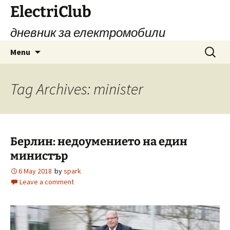
Skip
ElectriClub
to
дневник за електромобили
content
Search
Menu
for:
Tag Archives: minister
Берлин: недоумението на един
министър
6 May 2018
by
spark
Leave a comment