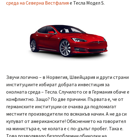
среда на Северна Вестфалия
е Тесла Модел S.
Звучи логично – в Норвегия, Швейцария и други страни
институциите избират добрата инвестиция за
околната среда – Тесла. Случилото се в Германия обаче е
конфликтно. Защо? По две причини. Първата е, че от
германските институции се очаква да подпомагат
местните производители по всякакъв начин. А не да си
купуват от американските! Обяснението на говорител
на министъра е, че колата е с по-дълъг пробег. Така е.
Това позволявало безпроблемни обиколки на