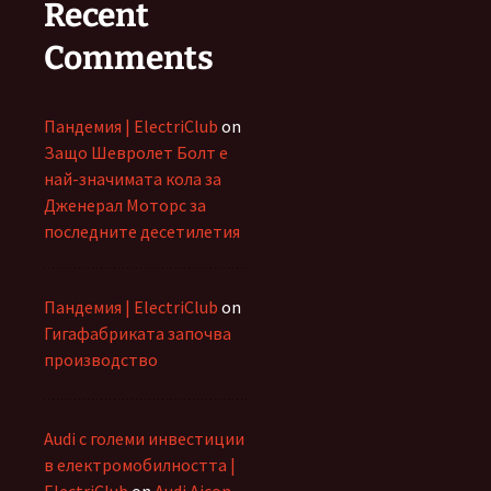
Recent
Comments
Пандемия | ElectriClub
on
Защо Шевролет Болт е
най-значимата кола за
Дженерал Моторс за
последните десетилетия
Пандемия | ElectriClub
on
Гигафабриката започва
производство
Audi с големи инвестиции
в електромобилността |
ElectriClub
on
Audi Aicon