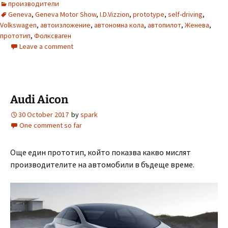
производители
Geneva
,
Geneva Motor Show
,
I.D.Vizzion
,
prototype
,
self-driving
,
Volkswagen
,
автоизложение
,
автономна кола
,
автопилот
,
Женева
,
прототип
,
Фолксваген
Leave a comment
Audi Aicon
30 October 2017
by
spark
One comment so far
Още един прототип, който показва какво мислят
производителите на автомобили в бъдеще време.