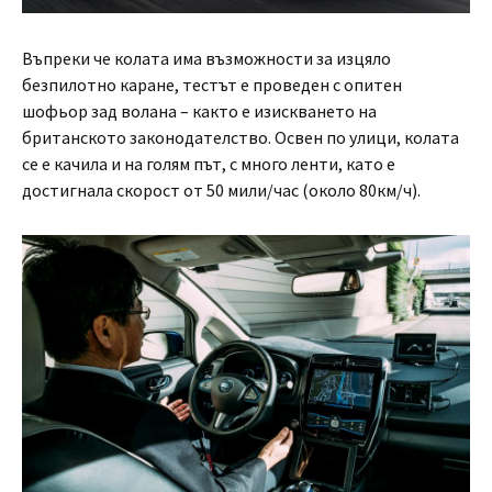
Въпреки че колата има възможности за изцяло
безпилотно каране, тестът е проведен с опитен
шофьор зад волана – както е изискването на
британското законодателство. Освен по улици, колата
се е качила и на голям път, с много ленти, като е
достигнала скорост от 50 мили/час (около 80км/ч).