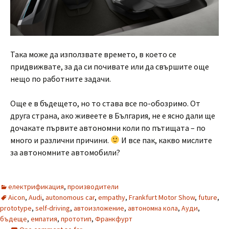
Така може да използвате времето, в което се
придвижвате, за да си почивате или да свършите още
нещо по работните задачи.
Още е в бъдещето, но то става все по-обозримо. От
друга страна, ако живеете в България, не е ясно дали ще
дочакате първите автономни коли по пътищата – по
много и различни причини.
И все пак, какво мислите
за автономните автомобили?
електрификация
,
производители
Aicon
,
Audi
,
autonomous car
,
empathy
,
Frankfurt Motor Show
,
future
,
prototype
,
self-driving
,
автоизложение
,
автономна кола
,
Ауди
,
бъдеще
,
емпатия
,
прототип
,
Франкфурт