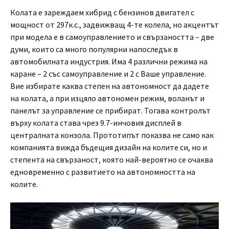
Колата е зареждаем хибрид с бензинов двигател с
мощност от 297к.с., задвижващ 4-те колела, но акцентът
при модела е в самоуправлението и свързаността – две
думи, които са много популярни напоследък в
автомобилната индустрия. Има 4 различни режима на
каране – 2 със самоуправление и 2 с Ваше управление.
Вие избирате каква степен на автономност да дадете
на колата, а при изцяло автономен режим, воланът и
панелът за управление се прибират. Тогава контролът
върху колата става чрез 9.7-инчовия дисплей в
централната конзола. Прототипът показва не само как
компанията вижда бъдещия дизайн на колите си, но и
степента на свързаност, която най-вероятно се очаква
едновременно с развитието на автономността на
колите.