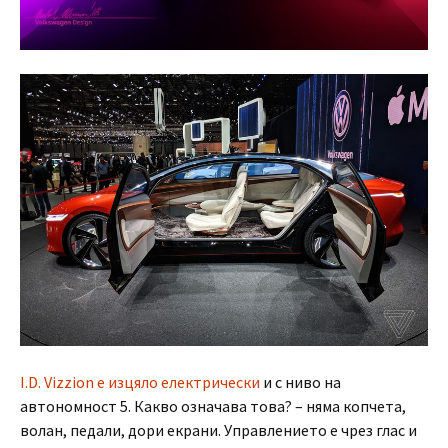
I.D. Vizzion е изцяло електрически
и с ниво на
автономност 5. Какво означава това? – няма копчета,
волан, педали, дори екрани. Управлението е чрез глас и