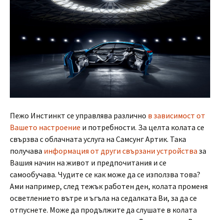
Пежо Инстинкт се управлява различно
в зависимост от
Вашето настроение
и потребности. За целта колата се
свързва с облачната услуга на Самсунг Артик. Така
получава
информация от други свързани устройства
за
Вашия начин на живот и предпочитания и се
самообучава. Чудите се как може да се използва това?
Ами например, след тежък работен ден, колата променя
осветлението вътре и ъгъла на седалката Ви, за да се
отпуснете. Може да продължите да слушате в колата