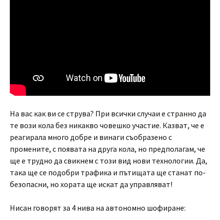
На вас как ви се струва? При всички случаи е странно да
те вози кола без никакво човешко участие. Казват, че е
реагирала много добре и винаги съобразено с
промените, с появата на друга кола, но предполагам, че
ще е трудно да свикнем с този вид нови технологии. Да,
така ще се подобри трафика и пътищата ще станат по-
безопасни, но хората ще искат да управляват!
Нисан говорят за 4 нива на автономно шофиране: