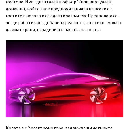
жестове. Има “дигитален шофьор” (или виртуален
домакин), който знае предпочитанията на всеки от
гостите в колата и се адаптира към тях. Предполага се,
че ще работи чрез добавена реалност, като е възможно
да има екрани, вградени в стъклата на колата.
Колата е с 2 електромотора, задвижващи четирите