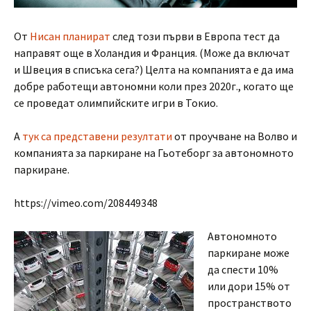
От
Нисан планират
след този първи в Европа тест да
направят още в Холандия и Франция. (Може да включат
и Швеция в списъка сега?) Целта на компанията е да има
добре работещи автономни коли през 2020г., когато ще
се проведат олимпийските игри в Токио.
А
тук са представени резултати
от проучване на Волво и
компанията за паркиране на Гьотеборг за автономното
паркиране.
https://vimeo.com/208449348
Автономното
паркиране може
да спести 10%
или дори 15% от
пространството