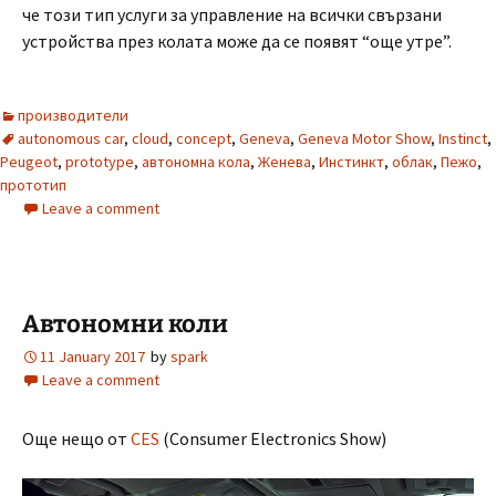
че този тип услуги за управление на всички свързани
устройства през колата може да се появят “още утре”.
производители
autonomous car
,
cloud
,
concept
,
Geneva
,
Geneva Motor Show
,
Instinct
,
Peugeot
,
prototype
,
автономна кола
,
Женева
,
Инстинкт
,
облак
,
Пежо
,
прототип
Leave a comment
Автономни коли
11 January 2017
by
spark
Leave a comment
Още нещо от
CES
(Consumer Electronics Show)