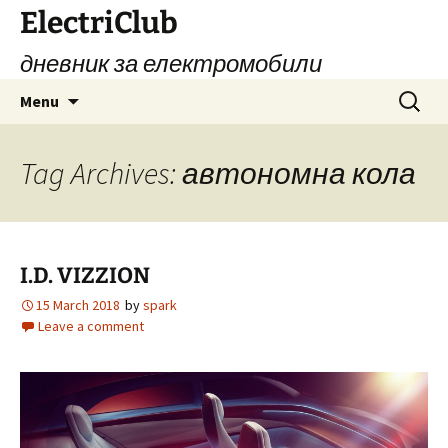
Skip
ElectriClub
to
дневник за електромобили
content
Search
Menu
for:
Tag Archives: автономна кола
I.D. VIZZION
15 March 2018
by
spark
Leave a comment