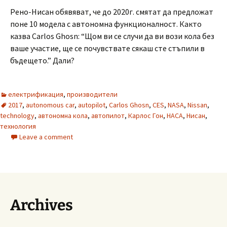
Рено-Нисан обявяват, че до 2020г. смятат да предложат
поне 10 модела с автономна функционалност. Както
казва Carlos Ghosn: “Щом ви се случи да ви вози кола без
ваше участие, ще се почувствате сякаш сте стъпили в
бъдещето.” Дали?
електрификация
,
производители
2017
,
autonomous car
,
autopilot
,
Carlos Ghosn
,
CES
,
NASA
,
Nissan
,
technology
,
автономна кола
,
автопилот
,
Карлос Гон
,
НАСА
,
Нисан
,
технология
Leave a comment
Archives