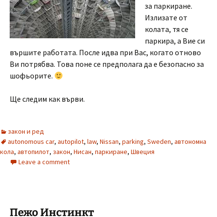
за паркиране.
Излизате от
колата, тя се
паркира, а Вие си
вършите работата. После идва при Вас, когато отново
Ви потрябва. Това поне се предполага да е безопасно за
шофьорите.
Ще следим как върви.
закон и ред
autonomous car
,
autopilot
,
law
,
Nissan
,
parking
,
Sweden
,
автономна
кола
,
автопилот
,
закон
,
Нисан
,
паркиране
,
Швеция
Leave a comment
Пежо Инстинкт