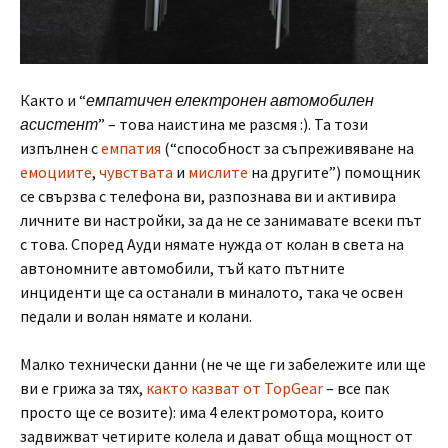
Както и “
емпатичен електронен автомобилен
асистент
” – това наистина ме разсмя :). Та този
изпълнен с
емпатия
(“способност за съпреживяване на
емоциите
,
чувствата
и
мислите
на другите”) помощник
се свързва с телефона ви, разпознава ви и активира
личните ви настройки, за да не се занимавате всеки път
с това. Според Ауди нямате нужда от колан в света на
автономните автомобили, тъй като пътните
инциденти ще са останали в миналото, така че освен
педали и волан нямате и колани.
Малко технически данни (не че ще ги забележите или ще
ви е грижа за тях,
както казват от TopGear
– все пак
просто ще се возите): има 4 електромотора, които
задвижват четирите колела и дават обща мощност от