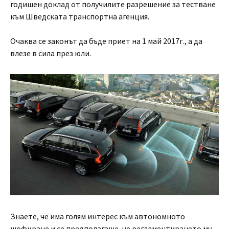
годишен доклад от получилите разрешение за тестване
към Шведската транспортна агенция.
Очаква се законът да бъде приет на 1 май 2017г., а да
влезе в сила през юли.
Знаете, че има голям интерес към автономното
шофиране и се предполагаше, че регламентирането му