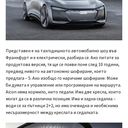
Представен e на тазгодишното автомобилно шоу във
Франкфурт и е електрически, разбира се. Ако питате за
продуктова версия, тя ще се появи поне след 10 години,
предвид нивото на автономно шофиране, което
предлага – 5. Ако изобщо го наричаме шофиране. Може
би думата е управление или програмиране на маршрута.
Aicon няма кормило, нито педали. Има две кресла, които
могат да са в различна позиция. Има и задна седалка –
води се за пътници 2+2, но има очевидна и необяснима
несъразмерност между креслата и седалката.