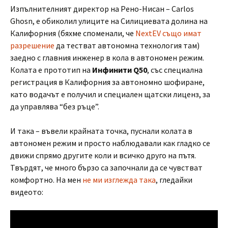
Изпълнителният директор на Рено-Нисан – Carlos
Ghosn, е обиколил улиците на Силициевата долина на
Калифорния (бяхме споменали, че
NextEV също имат
разрешение
да тестват автономна технология там)
заедно с главния инженер в кола в автономен режим.
Колата е прототип на
Инфинити Q50
, със специална
регистрация в Калифорния за автономно шофиране,
като водачът е получил и специален щатски лиценз, за
да управлява “без ръце”.
И така – въвели крайната точка, пуснали колата в
автономен режим и просто наблюдавали как гладко се
движи спрямо другите коли и всичко друго на пътя.
Твърдят, че много бързо са започнали да се чувстват
комфортно. На мен
не ми изглежда така
, гледайки
видеото: