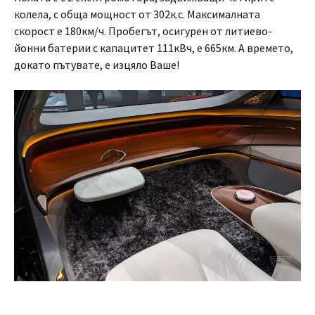
колела, с обща мощност от 302к.с. Максималната
скорост е 180км/ч. Пробегът, осигурен от литиево-
йонни батерии с капацитет 111кВч, е 665км. А времето,
докато пътувате, е изцяло Ваше!