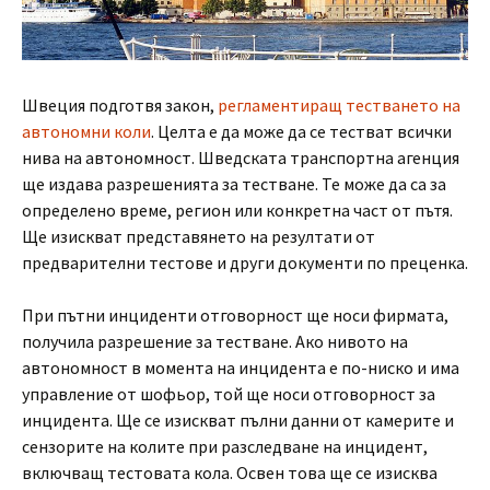
Швеция подготвя закон,
регламентиращ тестването на
автономни коли
. Целта е да може да се тестват всички
нива на автономност. Шведската транспортна агенция
ще издава разрешенията за тестване. Те може да са за
определено време, регион или конкретна част от пътя.
Ще изискват представянето на резултати от
предварителни тестове и други документи по преценка.
При пътни инциденти отговорност ще носи фирмата,
получила разрешение за тестване. Ако нивото на
автономност в момента на инцидента е по-ниско и има
управление от шофьор, той ще носи отговорност за
инцидента. Ще се изискват пълни данни от камерите и
сензорите на колите при разследване на инцидент,
включващ тестовата кола. Освен това ще се изисква