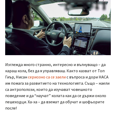
Изглежда много странно, интересно и вълнуващо – да
караш кола, без да я управляваш. Както казват от Топ
Гиър, Нисан
сериозно са се заели
с въпроса и дори НАСА
им помага за развитието на технологията. Също – наели
са антрополози, които да изучават човешкото
поведение и да “научат” колата как да се държи около
пешеходци. Ха-ха – да вземат да обучат и шофьорите
после!