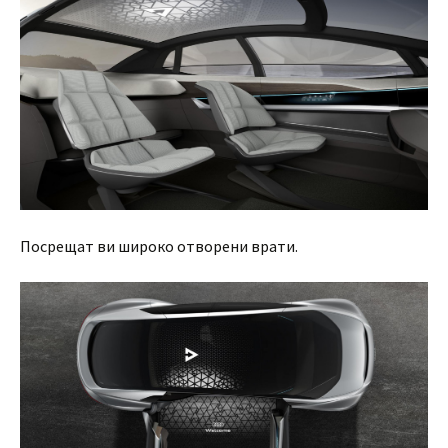
Посрещат ви широко отворени врати.