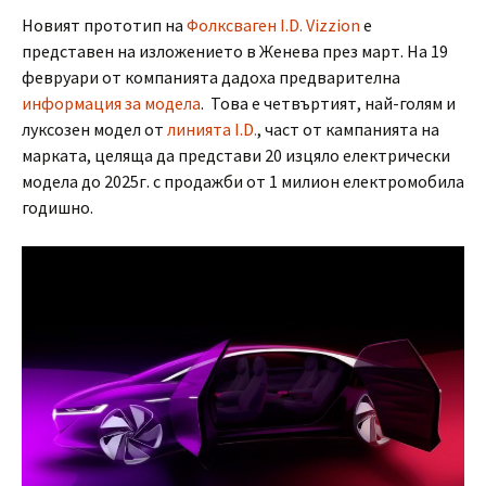
Новият прототип на
Фолксваген I.D. Vizzion
е
представен на изложението в Женева през март. На 19
февруари от компанията дадоха предварителна
информация за модела
. Това е четвъртият, най-голям и
луксозен модел от
линията I.D.
, част от кампанията на
марката, целяща да представи 20 изцяло електрически
модела до 2025г. с продажби от 1 милион електромобила
годишно.