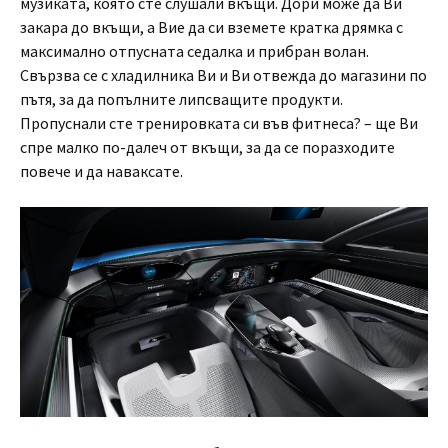
музиката, която сте слушали вкъщи. Дори може да Ви
закара до вкъщи, а Вие да си вземете кратка дрямка с
максимално отпусната седалка и прибран волан.
Свързва се с хладилника Ви и Ви отвежда до магазини по
пътя, за да попълните липсващите продукти.
Пропуснали сте тренировката си във фитнеса? – ще Ви
спре малко по-далеч от вкъщи, за да се поразходите
повече и да наваксате.