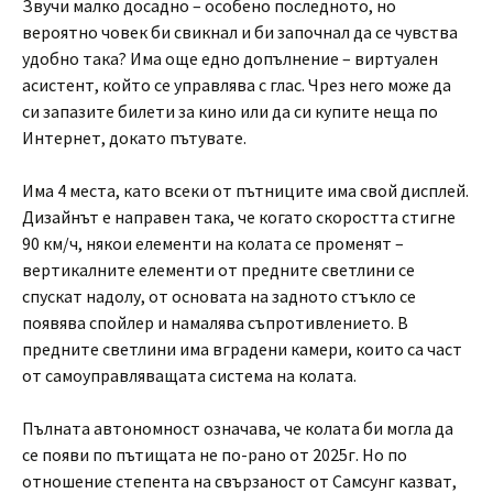
Звучи малко досадно – особено последното, но
вероятно човек би свикнал и би започнал да се чувства
удобно така? Има още едно допълнение – виртуален
асистент, който се управлява с глас. Чрез него може да
си запазите билети за кино или да си купите неща по
Интернет, докато пътувате.
Има 4 места, като всеки от пътниците има свой дисплей.
Дизайнът е направен така, че когато скоростта стигне
90 км/ч, някои елементи на колата се променят –
вертикалните елементи от предните светлини се
спускат надолу, от основата на задното стъкло се
появява спойлер и намалява съпротивлението. В
предните светлини има вградени камери, които са част
от самоуправляващата система на колата.
Пълната автономност означава, че колата би могла да
се появи по пътищата не по-рано от 2025г. Но по
отношение степента на свързаност от Самсунг казват,