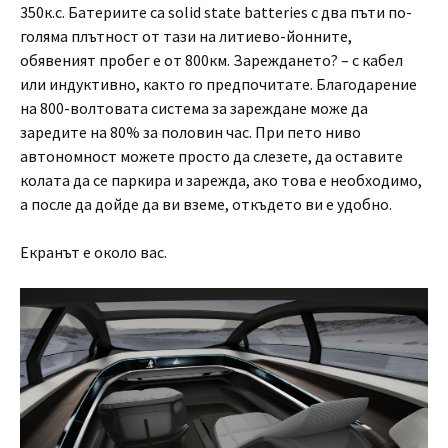
350к.с. Батериите са solid state batteries с два пъти по-
голяма плътност от тази на литиево-йонните,
обявеният пробег е от 800км. Зареждането? – с кабел
или индуктивно, както го предпочитате. Благодарение
на 800-волтовата система за зареждане може да
заредите на 80% за половин час. При пето ниво
автономност можете просто да слезете, да оставите
колата да се паркира и зарежда, ако това е необходимо,
а после да дойде да ви вземе, откъдето ви е удобно.
Екранът е около вас.