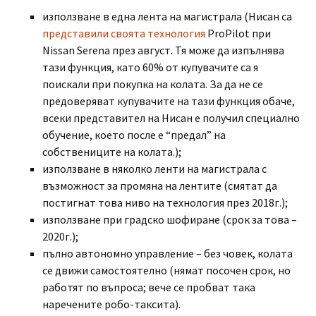
използване в една лента на магистрала (Нисан са
представили своята технология
ProPilot при
Nissan Serena през август. Тя може да изпълнява
тази функция, като 60% от купувачите са я
поискали при покупка на колата. За да не се
предоверяват купувачите на тази функция обаче,
всеки представител на Нисан е получил специално
обучение, което после е “предал” на
собствениците на колата.);
използване в няколко ленти на магистрала с
възможност за промяна на лентите (смятат да
постигнат това ниво на технология през 2018г.);
използване при градско шофиране (срок за това –
2020г.);
пълно автономно управление – без човек, колата
се движи самостоятелно (нямат посочен срок, но
работят по въпроса; вече се пробват така
наречените робо-таксита).