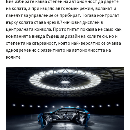
Вие избирате каква степен на автономност да дадете
на колата, а при изцяло автономен режим, воланът и
панелът за управление се прибират. Тогава контролът
върху колата става чрез 9.7-инчовия дисплей в
централната конзола. Прототипът показва не само как
компанията вижда бъдещия дизайн на колите си, но и
степента на свързаност, която най-вероятно се очаква
едновременно с развитието на автономността на
колите.