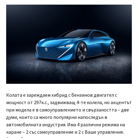
Колата е зареждаем хибрид с бензинов двигател с
мощност от 297к.с., задвижващ 4-те колела, но акцентът
при модела е в самоуправлението и свързаността – две
думи, които са много популярни напоследък в
автомобилната индустрия. Има 4 различни режима на
каране – 2 със самоуправление и 2 с Ваше управление.