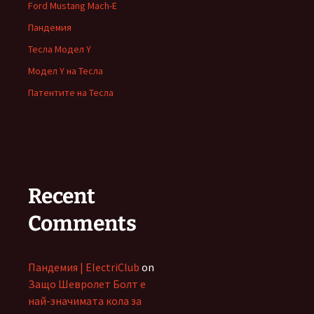
Ford Mustang Mach-E
Пандемия
Тесла Модел Y
Модел Y на Тесла
Патентите на Тесла
Recent
Comments
Пандемия | ElectriClub
on
Защо Шевролет Болт е
най-значимата кола за