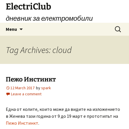
Skip
ElectriClub
to
дневник за електромобили
content
Search
Menu
for:
Tag Archives: cloud
Пежо Инстинкт
12 March 2017
by
spark
Leave a comment
Една от колите, които може да видите на изложението
в Женева тази година от 9 до 19 март е прототипът на
Пежо Инстинкт
.