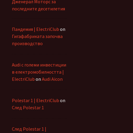
Дженерал Моторс за
последните десетилетия
Пандемия | ElectriClub
on
Гигафабриката започва
производство
Audi с големи инвестиции
в електромобилността |
ElectriClub
on
Audi Aicon
Polestar 1 | ElectriClub
on
След Polestar 1
След Polestar 1 |