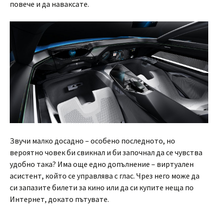
повече и да наваксате.
Звучи малко досадно – особено последното, но
вероятно човек би свикнал и би започнал да се чувства
удобно така? Има още едно допълнение – виртуален
асистент, който се управлява с глас. Чрез него може да
си запазите билети за кино или да си купите неща по
Интернет, докато пътувате.