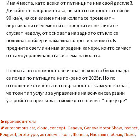
Има 4 места, като всеки от пътниците има свой дисплей.
Дизайнът е направен така, че когато скоростта стигне
90 км/ч, някои елементи на колата се променят –
вертикалните елементи от предните светлини се
спускат надолу, от основата на задното стъкло се
появява спойлер и намалява съпротивлението. В
предните светлини има вградени камери, които са част
от самоуправляващата система на колата.
Пълната автономност означава, че колата би могла да
се появи по пътищата не по-рано от 2025г. Но по
отношение степента на свързаност от Самсунг казват,
че този тип услуги за управление на всички свързани
устройства през колата може да се появят “още утре”.
производители
autonomous car
,
cloud
,
concept
,
Geneva
,
Geneva Motor Show
,
Instinct
,
Peugeot
,
prototype
,
автономна кола
,
Женева
,
Инстинкт
,
облак
,
Пежо
,