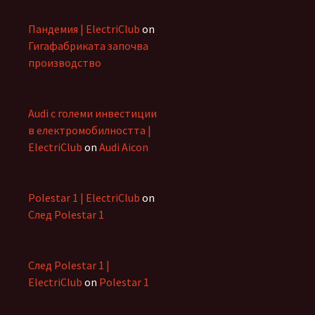
Пандемия | ElectriClub
on
Гигафабриката започва
производство
Audi с големи инвестиции
в електромобилността |
ElectriClub
on
Audi Aicon
Polestar 1 | ElectriClub
on
След Polestar 1
След Polestar 1 |
ElectriClub
on
Polestar 1