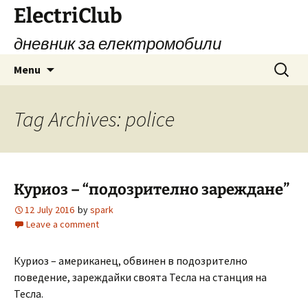
Skip
ElectriClub
to
дневник за електромобили
content
Search
Menu
for:
Tag Archives: police
Куриоз – “подозрително зареждане”
12 July 2016
by
spark
Leave a comment
Куриоз – американец, обвинен в подозрително
поведение, зареждайки своята Тесла на станция на
Тесла.