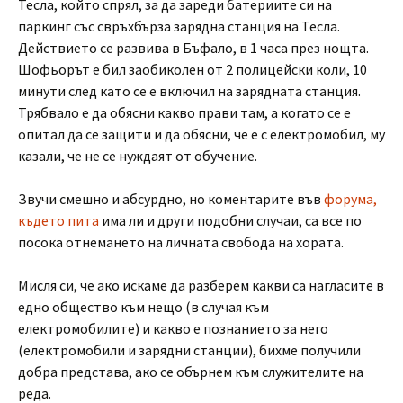
Тесла, който спрял, за да зареди батериите си на
паркинг със свръхбърза зарядна станция на Тесла.
Действието се развива в Бъфало, в 1 часа през нощта.
Шофьорът е бил заобиколен от 2 полицейски коли, 10
минути след като се е включил на зарядната станция.
Трябвало е да обясни какво прави там, а когато се е
опитал да се защити и да обясни, че е с електромобил, му
казали, че не се нуждаят от обучение.
Звучи смешно и абсурдно, но коментарите във
форума,
където пита
има ли и други подобни случаи, са все по
посока отнемането на личната свобода на хората.
Мисля си, че ако искаме да разберем какви са нагласите в
едно общество към нещо (в случая към
електромобилите) и какво е познанието за него
(електромобили и зарядни станции), бихме получили
добра представа, ако се обърнем към служителите на
реда.