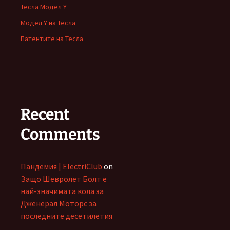
Тесла Модел Y
Модел Y на Тесла
Патентите на Тесла
Recent
Comments
Пандемия | ElectriClub
on
Защо Шевролет Болт е
най-значимата кола за
Дженерал Моторс за
последните десетилетия