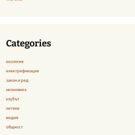
Categories
екология
електрификация
закон и ред
икономика
клубът
летене
медия
общност