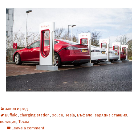
закон и ред
Buffalo
,
charging station
,
police
,
Tesla
,
Бъфало
,
зарядна станция
,
полиция
,
Тесла
Leave a comment