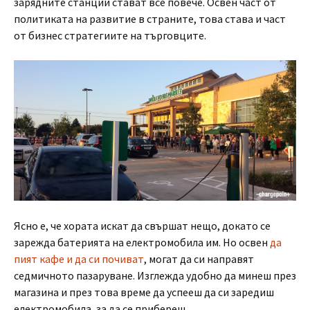
зарядните станции стават все повече. Освен част от
политиката на развитие в страните, това става и част
от бизнес стратегиите на търговците.
Ясно е, че хората искат да свършат нещо, докато се
зарежда батерията на електромобила им. Но освен
да
пият кафе и да си почиват
, могат да си направят
седмичното пазаруване. Изглежда удобно да минеш през
магазина и през това време да успееш да си заредиш
електромобила, за да се прибереш.