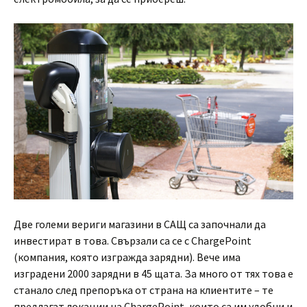
Две големи вериги магазини в САЩ са започнали да
инвестират в това. Свързали са се с ChargePoint
(компания, която изгражда зарядни). Вече има
изградени 2000 зарядни в 45 щата. За много от тях това е
станало след препоръка от страна на клиентите – те
предлагат локации на ChargePoint, които са им удобни и