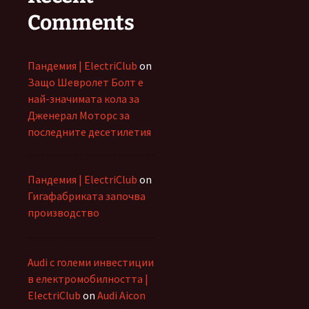
Comments
Пандемия | ElectriClub
on
Защо Шевролет Болт е
най-значимата кола за
Дженерал Моторс за
последните десетилетия
Пандемия | ElectriClub
on
Гигафабриката започва
производство
Audi с големи инвестиции
в електромобилността |
ElectriClub
on
Audi Aicon