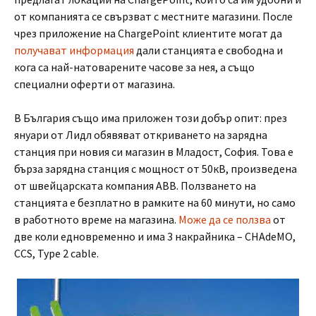
от компанията се свързват с местните магазини. После
чрез приложение на ChargePoint клиентите могат да
получават информация
дали станцията е свободна и
кога са най-натоварените часове за нея, а също
специални оферти от магазина.
В България също има приложен този добър опит: през
януари от Лидл обявяват откриването на зарядна
станция при новия си магазин в Младост, София. Това е
бърза зарядна станция с мощност от 50кВ, произведена
от швейцарската компания ABB. Ползването на
станцията е безплатно в рамките на 60 минути, но само
в работното време на магазина.
Може да се ползва
от
две коли едновременно и има 3 накрайника – CHAdeMO,
CCS, Type 2 cable.