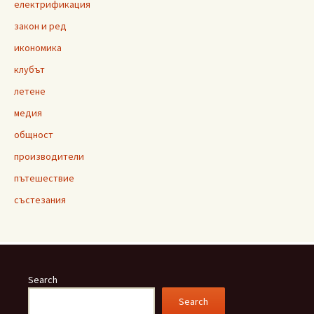
електрификация
закон и ред
икономика
клубът
летене
медия
общност
производители
пътешествие
състезания
Search
Search