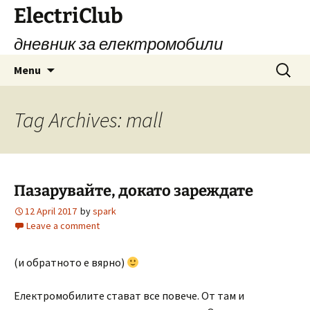
Skip
ElectriClub
to
дневник за електромобили
content
Search
Menu
for:
Tag Archives: mall
Пазарувайте, докато зареждате
12 April 2017
by
spark
Leave a comment
(и обратното е вярно)
Електромобилите стават все повече. От там и