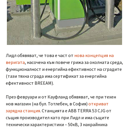
Лидл обявяват, че това е част от
нова концепция на
веригата
, насочена към повече грижа за околната среда,
функционалност и енергийна ефективност на сградите
(тази тяхна сграда има сертификат за енергийна
ефективност BREEAM).
През февруари и от Кауфланд обявяват, че при техен
нов магазин (на бул. Тотлебен, в София)
откриват
зарядна станция
. Станцията e ABB TERRA 53 CJG от
същия производител като при Лидл и има същите
технически характеристики – 50кВ, 3 накрайника