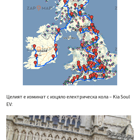
Целият е изминат с изцяло електрическа кола – Kia Soul
EV: