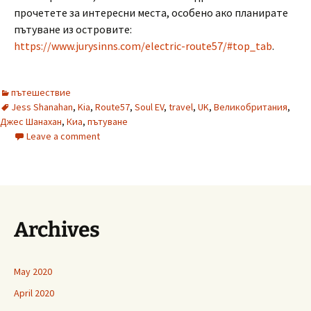
прочетете за интересни места, особено ако планирате
пътуване из островите:
https://www.jurysinns.com/electric-route57/#top_tab
.
пътешествие
Jess Shanahan
,
Kia
,
Route57
,
Soul EV
,
travel
,
UK
,
Великобритания
,
Джес Шанахан
,
Киа
,
пътуване
Leave a comment
Archives
May 2020
April 2020