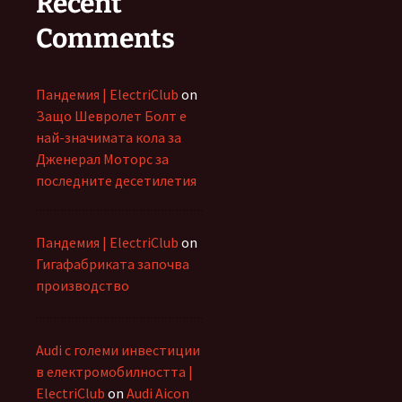
Recent
Comments
Пандемия | ElectriClub
on
Защо Шевролет Болт е
най-значимата кола за
Дженерал Моторс за
последните десетилетия
Пандемия | ElectriClub
on
Гигафабриката започва
производство
Audi с големи инвестиции
в електромобилността |
ElectriClub
on
Audi Aicon