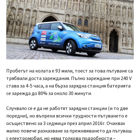
Пробегът на колата е 93 мили, тоест за това пътуване са
трябвали доста зареждания. Пълно зареждане при 240 V
става за 4-5 часа, а на бърза зарядна станция батерията
се зарежда до 80% за около 30 минути.
Случвало се е да не работят зарядни станции (и то две
поредни), но въпреки всички трудности пътуването е
осъществено за 3 седмици през април 2016г. Очаквах
малко повече разказване за преживяването да пътуваш
с електромобил, но няма толкова подробности –