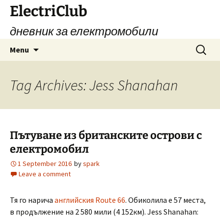
Skip
ElectriClub
to
дневник за електромобили
content
Search
Menu
for:
Tag Archives: Jess Shanahan
Пътуване из британските острови с
електромобил
1 September 2016
by
spark
Leave a comment
Тя го нарича
английския Route 66
. Обиколила е 57 места,
в продължение на 2 580 мили (4 152км). Jess Shanahan: