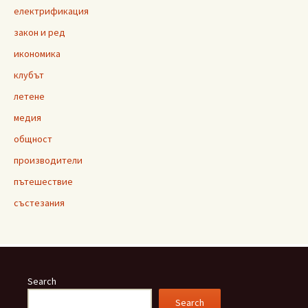
електрификация
закон и ред
икономика
клубът
летене
медия
общност
производители
пътешествие
състезания
Search
Search