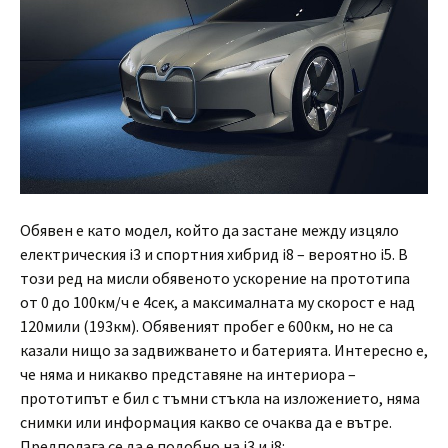
Обявен е като модел, който да застане между изцяло
електрическия i3 и спортния хибрид i8 – вероятно i5. В
този ред на мисли обявеното ускорение на прототипа
от 0 до 100км/ч е 4сек, а максималната му скорост е над
120мили (193км). Обявеният пробег е 600км, но не са
казали нищо за задвижването и батерията. Интересно е,
че няма и никакво представяне на интериора –
прототипът е бил с тъмни стъкла на изложението, няма
снимки или информация какво се очаква да е вътре.
Предполага се да е подобно на i3 и i8: