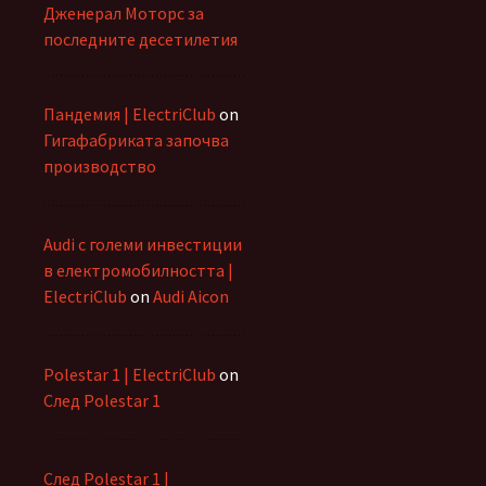
Дженерал Моторс за
последните десетилетия
Пандемия | ElectriClub
on
Гигафабриката започва
производство
Audi с големи инвестиции
в електромобилността |
ElectriClub
on
Audi Aicon
Polestar 1 | ElectriClub
on
След Polestar 1
След Polestar 1 |