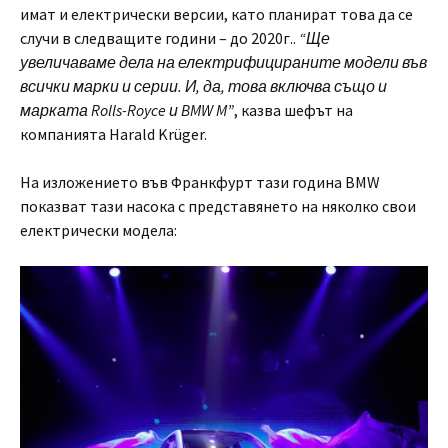
имат и електрически версии, като планират това да се
случи в следващите години – до 2020г..
“Ще
увеличаваме дела на електрифицираните модели във
всички марки и серии. И, да, това включва също и
марката Rolls-Royce и BMW M”
, казва шефът на
компанията Harald Krüger.
На изложението във Франкфурт тази година BMW
показват тази насока с представянето на няколко свои
електрически модела: