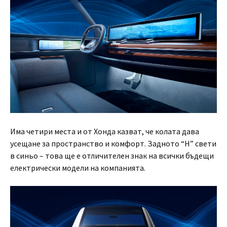
Има четири места и от Хонда казват, че колата дава
усещане за пространство и комфорт. Задното “H” свети
в синьо – това ще е отличителен знак на всички бъдещи
електрически модели на компанията.