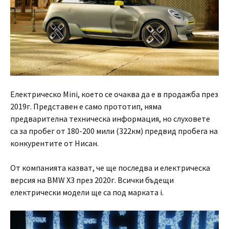
Електрическо Mini, което се очаква да е в продажба през
2019г. Представен е само прототип, няма
предварителна техническа информация, но слуховете
са за пробег от 180-200 мили (322км) предвид пробега на
конкурентите от Нисан.
От компанията казват, че ще последва и електрическа
версия на BMW X3 през 2020г. Всички бъдещи
електрически модели ще са под марката i.