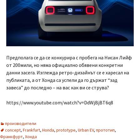
Предполага се да се конкурира с пробега на Нисан Лийф
от 200мили, но няма официално обявени конкретни
данни засега. Изглежда ретро-дизайнът се е харесал на
публиката, а от Хонда са успели да го държат “зад
завеса” до последно – на вас как ви се струва?
https://www.youtube.com/watch?v=DdWjBjBT6q8
производители
concept
,
Frankfurt
,
Honda
,
prototype
,
Urban EV
,
прототип
,
Франкфурт
,
Хонда