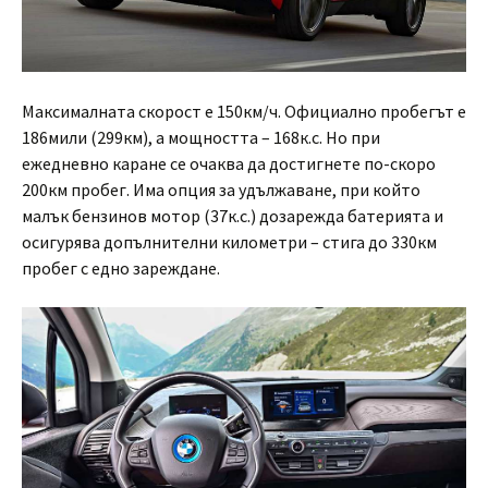
Максималната скорост е 150км/ч. Официално пробегът е
186мили (299км), а мощността – 168к.с. Но при
ежедневно каране се очаква да достигнете по-скоро
200км пробег. Има опция за удължаване, при който
малък бензинов мотор (37к.с.) дозарежда батерията и
осигурява допълнителни километри – стига до 330км
пробег с едно зареждане.