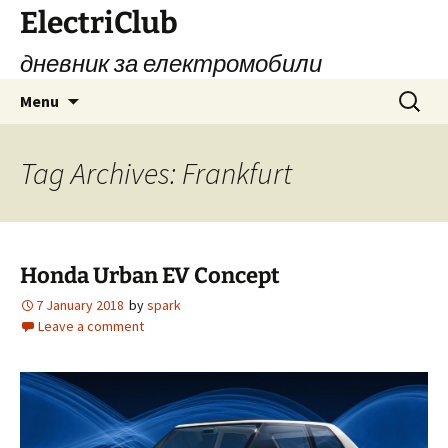
Skip
ElectriClub
to
дневник за електромобили
content
Search
Menu
for:
Tag Archives: Frankfurt
Honda Urban EV Concept
7 January 2018
by
spark
Leave a comment