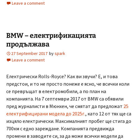
Leave a comment
BMW – електрификацията
продължава
27 September 2017
by
spark
Leave a comment
Електрически Rolls-Royce? Как ви звучи? Е, и това
предстои, и то не просто понеже е ясно, че всички коли
се превръщат в електромобили, а по план на
компанията. На 7 септември 2017 от BMW са обявили
пред журналисти в Мюнхен, че смятат да предложат
25
електрифицирани модела до 2025г.
, като 12 от тях ще са
изцяло електрически. Максималният пробег ще стига до
700км с едно зареждане. Компанията предвижда
промени в заводите си, за да може всички модели да