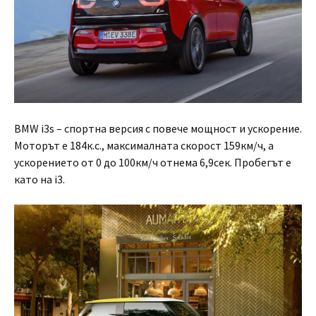
BMW i3s – спортна версия с повече мощност и ускорение.
Моторът е 184к.с., максималната скорост 159км/ч, а
ускорението от 0 до 100км/ч отнема 6,9сек. Пробегът е
като на i3.