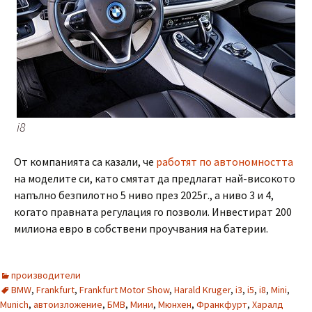
i8
От компанията са казали, че
работят по автономността
на моделите си, като смятат да предлагат най-високото
напълно безпилотно 5 ниво през 2025г., а ниво 3 и 4,
когато правната регулация го позволи. Инвестират 200
милиона евро в собствени проучвания на батерии.
производители
BMW
,
Frankfurt
,
Frankfurt Motor Show
,
Harald Kruger
,
i3
,
i5
,
i8
,
Mini
,
Munich
,
автоизложение
,
БМВ
,
Мини
,
Мюнхен
,
Франкфурт
,
Харалд