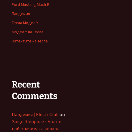
Ford Mustang Mach-E
Пандемия
Тесла Модел Y
Модел Y на Тесла
Патентите на Тесла
Recent
Comments
Пандемия | ElectriClub
on
Защо Шевролет Болт е
най-значимата кола за