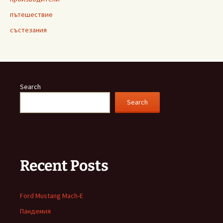
пътешествие
състезания
Search
Search
Recent Posts
Ford Mustang Mach-E
Пандемия