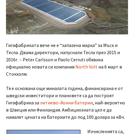
Гигафабриката вече не е “запазена марка” за Мъск и
Тесла. Двама директори, напуснали Тесла през 2015 и
2016г. – Peter Carlsson и Paolo Cerruti обявиха
официално новата си компания
North Volt
на 6 март в
Стокхолм.
Тя е основана още миналата година, финансирана е от
шведски инвеститори и плановете са да построят
Гигафабрика за
литиево-йонни батерии
, най-вероятно
в Швеция или Финландия. Амбициозната цел е да
намалят цената на батериите до под 100 долара за кВч.
Изчисленията са,