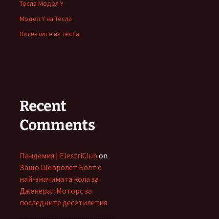
Тесла Модел Y
Модел Y на Тесла
Патентите на Тесла
Recent
Comments
Пандемия | ElectriClub
on
Защо Шевролет Болт е
най-значимата кола за
Дженерал Моторс за
последните десетилетия