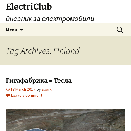
Skip
ElectriClub
to
дневник за електромобили
content
Search
Menu
for:
Tag Archives: Finland
Гигафабрика ≠ Тесла
17 March 2017
by
spark
Leave a comment