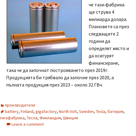
че тази фабрика
ще струва 4
милиарда долара.
Плановете са през
следващите 2
години да
определят място и
да осигурят
финансиране,
така че да започнат построяването през 2019г.
Продукцията би трябвало да започне през 2020, а
пълната продукция през 2023 – около 32 ГВч.
производители
battery
,
Finland
,
gigafactory
,
North Volt
,
Sweden
,
Tesla
,
батерия
,
гигафабрика
,
Тесла
,
Финландия
,
Швеция
Leave a comment