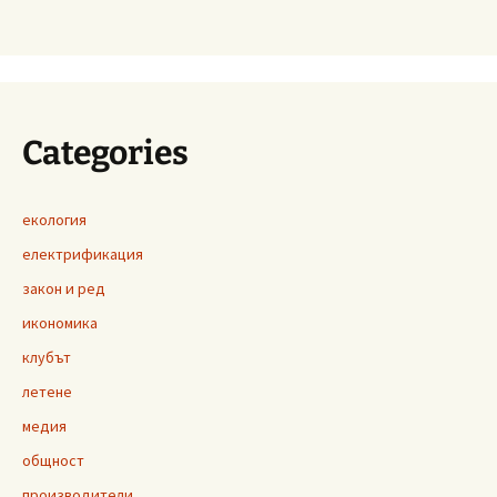
Categories
екология
електрификация
закон и ред
икономика
клубът
летене
медия
общност
производители