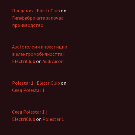
Пандемия | ElectriClub
on
Гигафабриката започва
производство
Audi с големи инвестиции
в електромобилността |
ElectriClub
on
Audi Aicon
Polestar 1 | ElectriClub
on
След Polestar 1
След Polestar 1 |
ElectriClub
on
Polestar 1