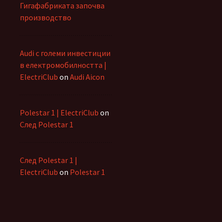
Гигафабриката започва
производство
Audi с големи инвестиции
в електромобилността |
ElectriClub
on
Audi Aicon
Polestar 1 | ElectriClub
on
След Polestar 1
След Polestar 1 |
ElectriClub
on
Polestar 1