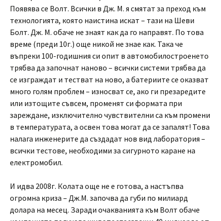
Появява се Волт. Всички в Дж. М. я смятат за преход към
технологията, която наистина искат – тази на Шеви
Болт. Дж. М. обаче не знаят как да го направят. По това
време (преди 10г.) още никой не знае как. Така че
въпреки 100-годишния си опит в автомобилостроенето
трябва да започнат наново – всички системи трябва да
се изграждат и тестват на ново, а батериите се оказват
много голям проблем – износват се, ако ги презаредите
или изтощите съвсем, променят си формата при
зареждане, изключително чувствителни са към промени
в температурата, а освен това могат да се запалят! Това
налага инженерите да създадат нов вид лаборатория –
всички тестове, необходими за сигурното каране на
електромобил.
И идва 2008г. Колата още не е готова, а настъпва
огромна криза – Дж.М. започва да губи по милиард
долара на месец. Заради очакванията към Волт обаче