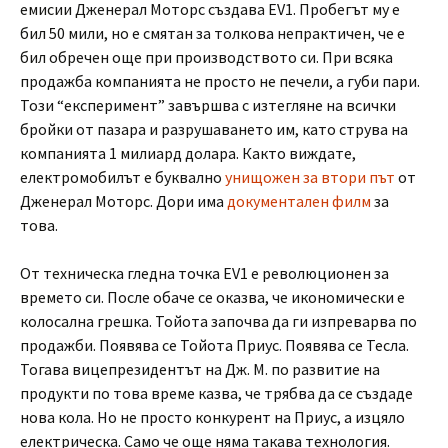
емисии Дженерал Моторс създава EV1. Пробегът му е
бил 50 мили, но е смятан за толкова непрактичен, че е
бил обречен още при производството си. При всяка
продажба компанията не просто не печели, а губи пари.
Този “експеримент” завършва с изтегляне на всички
бройки от пазара и разрушаването им, като струва на
компанията 1 милиард долара. Както виждате,
електромобилът е буквално
унищожен за втори път
от
Дженерал Моторс. Дори има
документален филм
за
това.
От техническа гледна точка EV1 е революционен за
времето си. После обаче се оказва, че икономически е
колосална грешка. Тойота започва да ги изпреварва по
продажби. Появява се Тойота Приус. Появява се Тесла.
Тогава вицепрезидентът на Дж. М. по развитие на
продукти по това време казва, че трябва да се създаде
нова кола. Но не просто конкурент на Приус, а изцяло
електрическа. Само че още няма такава технология.