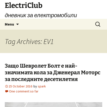
Skip
ElectriClub
to
дневник за електромобили
content
Search
Menu
for:
Tag Archives: EV1
Защо Шевролет Болт е най-
значимата кола за Дженерал Моторс
за последните десетилетия
25 October 2016
by
spark
One comment so far