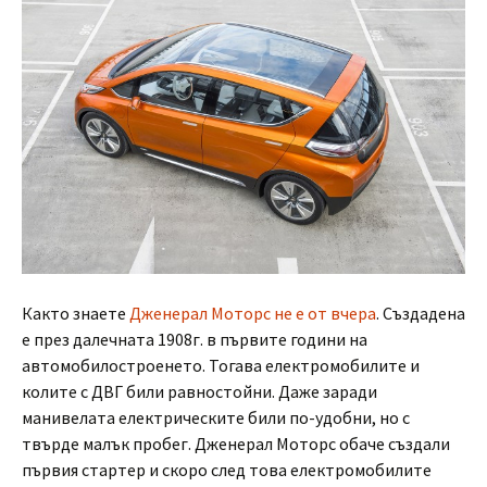
Както знаете
Дженерал Моторс не е от вчера
. Създадена
е през далечната 1908г. в първите години на
автомобилостроенето. Тогава електромобилите и
колите с ДВГ били равностойни. Даже заради
манивелата електрическите били по-удобни, но с
твърде малък пробег. Дженерал Моторс обаче създали
първия стартер и скоро след това електромобилите