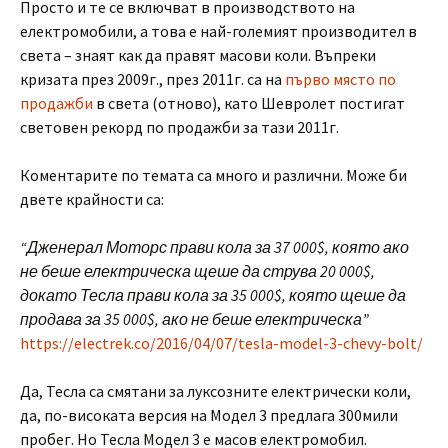
Просто и те се включват в производството на
електромобили, а това е най-големият производител в
света – знаят как да правят масови коли. Въпреки
кризата през 2009г., през 2011г. са на
първо място по
продажби
в света (отново), като Шевролет постигат
световен рекорд по продажби за тази 2011г.
Коментарите по темата са много и различни. Може би
двете крайности са:
“Дженерал Моторс прави кола за 37 000$, която ако
не беше електрическа щеше да струва 20 000$,
докато Тесла прави кола за 35 000$, която щеше да
продава за 35 000$, ако не беше електрическа”
https://electrek.co/2016/04/07/tesla-model-3-chevy-bolt/
Да, Тесла са смятани за луксозните електрически коли,
да, по-високата версия на Модел 3 предлага 300мили
пробег. Но Тесла Модел 3 е масов електромобил.