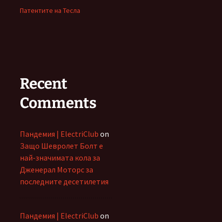
Патентите на Тесла
Recent
Comments
Пандемия | ElectriClub
on
Защо Шевролет Болт е
най-значимата кола за
Дженерал Моторс за
последните десетилетия
Пандемия | ElectriClub
on