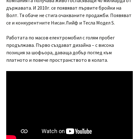
компанията получава животоспасяващи 40 милиарда от
държавата. И 2010г. се появяват първите бройки на
Волт. Тя обаче не стига очакваните продажби. Появяват
се и конкурентните Нисан Лийф и Тесла Модел S.
Работата по масов електромобил с голям пробег
продължава. Първо създават дизайна – с висока
позиция за шофьора, даваща добър поглед към
платното и повече пространството в колата.