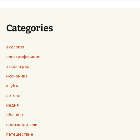
Categories
екология
електрификация
закон и ред
икономика
клубът
летене
медия
общност
производители
пътешествие