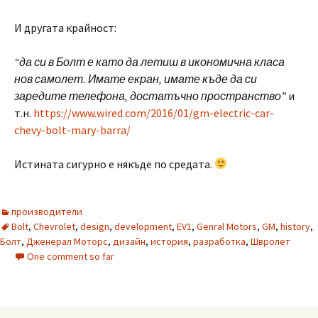
И другата крайност:
“да си в Болт е като да летиш в икономична класа
нов самолет. Имате екран, имате къде да си
заредите телефона, достатъчно пространство”
и
т.н.
https://www.wired.com/2016/01/gm-electric-car-
chevy-bolt-mary-barra/
Истината сигурно е някъде по средата.
производители
Bolt
,
Chevrolet
,
design
,
development
,
EV1
,
Genral Motors
,
GM
,
history
,
Болт
,
Дженерал Моторс
,
дизайн
,
история
,
разработка
,
Швролет
One comment so far