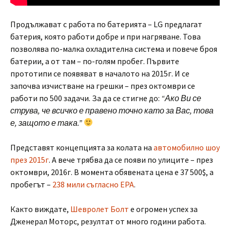
Продължават с работа по батерията – LG предлагат
батерия, която работи добре и при нагряване. Това
позволява по-малка охладителна система и повече броя
батерии, а от там – по-голям пробег. Първите
прототипи се появяват в началото на 2015г. И се
започва изчистване на грешки – през октомври се
работи по 500 задачи. За да се стигне до:
“Ако Ви се
струва, че всичко е правено точно като за Вас, това
е, защото е така.”
Представят концепцията за колата на
автомобилно шоу
през 2015г
. А вече трябва да се появи по улиците – през
октомври, 2016г. В момента обявената цена е 37 500$, а
пробегът –
238 мили съгласно EPA
.
Както виждате,
Шевролет Болт
е огромен успех за
Дженерал Моторс, резултат от много години работа.