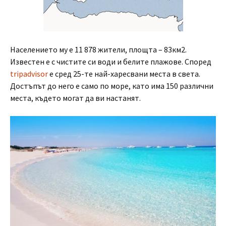
Населението му е 11 878 жители, площта – 83км2.
Известен е с чистите си води и белите плажове. Според
tripadvisor
e сред 25-те най-харесвани места в света.
Достъпът до него е само по море, като има 150 различни
места, където могат да ви настанят.