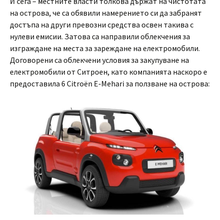
И сега – местните власти толкова държат на чистотата
на острова, че са обявили намерението си да забранят
достъпа на други превозни средства освен такива с
нулеви емисии. Затова са направили облекчения за
изграждане на места за зареждане на електромобили.
Договорени са облекчени условия за закупуване на
електромобили от Ситроен, като компанията наскоро е
предоставила 6 Citroën E-Mehari за ползване на острова: