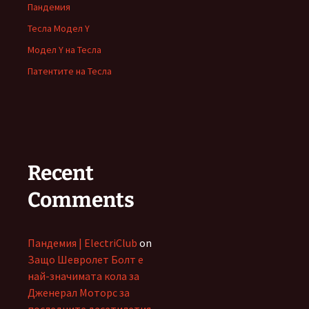
Пандемия
Тесла Модел Y
Модел Y на Тесла
Патентите на Тесла
Recent
Comments
Пандемия | ElectriClub
on
Защо Шевролет Болт е
най-значимата кола за
Дженерал Моторс за
последните десетилетия