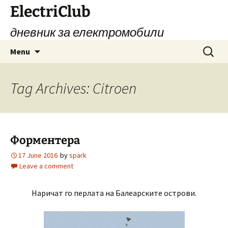
Skip
ElectriClub
to
дневник за електромобили
content
Search
Menu
for:
Tag Archives: Citroen
Форментера
17 June 2016
by
spark
Leave a comment
Наричат го перлата на Балеарските острови.