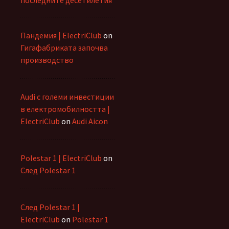
Пандемия | ElectriClub
on
Гигафабриката започва
производство
Audi с големи инвестиции
в електромобилността |
ElectriClub
on
Audi Aicon
Polestar 1 | ElectriClub
on
След Polestar 1
След Polestar 1 |
ElectriClub
on
Polestar 1