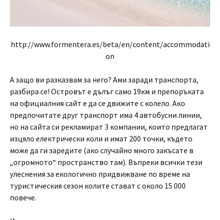
http://www.formentera.es/beta/en/content/accommodati
on
А защо ви разказвам за него? Ами заради транспорта,
разбира се! Островът е дълъг само 19км и препоръката
на официалния сайт е да се движите с колело. Ако
предпочитате друг транспорт има 4 автобусни линии,
но на сайта си рекламират 3 компании, които предлагат
изцяло електрически коли и имат 200 точки, където
може да ги заредите (ако случайно много закъсате в
„огромното“ пространство там). Въпреки всички тези
улеснения за екологично придвижване по време на
туристическия сезон колите стават с около 15 000
повече.