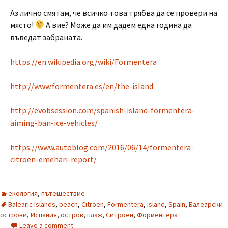
Аз лично смятам, че всичко това трябва да се провери на
място!
А вие? Може да им дадем една година да
въведат забраната.
https://en.wikipedia.org/wiki/Formentera
http://www.formentera.es/en/the-island
http://evobsession.com/spanish-island-formentera-
aiming-ban-ice-vehicles/
https://www.autoblog.com/2016/06/14/formentera-
citroen-emehari-report/
екология
,
пътешествие
Balearic Islands
,
beach
,
Citroen
,
Formentera
,
island
,
Spain
,
Балеарски
острови
,
Испания
,
остров
,
плаж
,
Ситроен
,
Форментера
Leave a comment