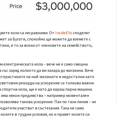
двете коли са несравними. От
InsideEVs
споделят
жет за Бугати, спокойно ще можете да вземете с
тики, и то за всеки от членовете на семейството,
 електрическата кола – вече не е само смешна
 със заряд колкото да ви закара до магазина. Вече
рактеристиките на най-желаните и недостъпни като
 световни рекорди на ускорение са толкова важни.
 спортна кола, ще е като да караш парна машина.
 има някои предимства – например моментален
озволява такова ускорение. Пак по тази линия – не
дители участват в състезания. Така не само
колите в трудни условия, но и правят колите си