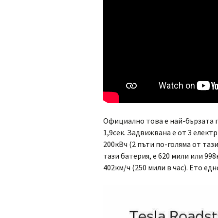
Официално това е най-бързата пр
1,9сек. Задвижвана е от 3 електр
200кВч (2 пъти по-голяма от таз
тази батерия, е 620 мили или 998
402км/ч (250 мили в час). Ето едн