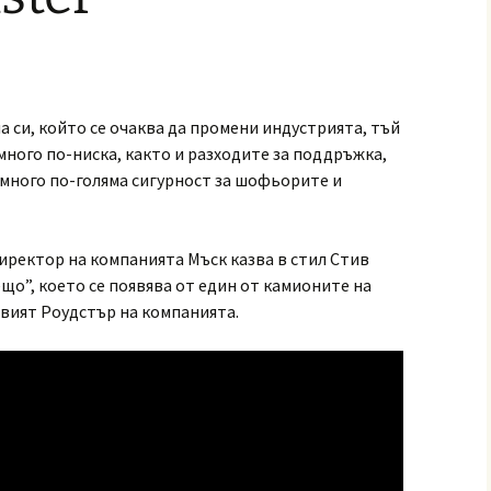
а си, който се очаква да промени индустрията, тъй
много по-ниска, както и разходите за поддръжка,
 много по-голяма сигурност за шофьорите и
ректор на компанията Мъск казва в стил Стив
нещо”, което се появява от един от камионите на
овият Роудстър на компанията.