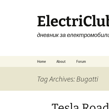
Skip
to
content
ElectriClu
дневник за електромобил
Home
About
Forum
Tag Archives: Bugatti
Tesla Road