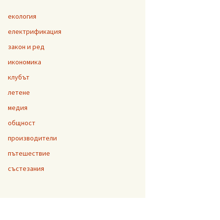
екология
електрификация
закон и ред
икономика
клубът
летене
медия
общност
производители
пътешествие
състезания