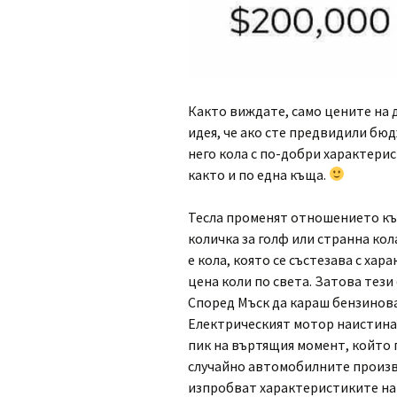
Както виждате, само цените на 
идея, че ако сте предвидили бюд
него кола с по-добри характерис
както и по една къща.
Тесла променят отношението към
количка за голф или странна кола
е кола, която се състезава с ха
цена коли по света. Затова тези
Според Мъск да караш бензинова
Електрическият мотор наистина
пик на въртящия момент, който п
случайно автомобилните произво
изпробват характеристиките на 