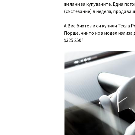
желани за купувачите. Една пог
(състезание) в неделя, продаваш
А Вие бихте ли си купили Тесла 
Порше, чийто нов модел излиза д
$325 250?