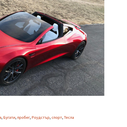
a
,
Бугати
,
пробег
,
Роудстър
,
спорт
,
Тесла