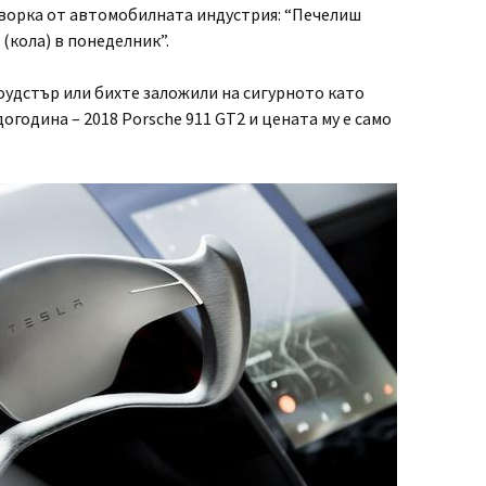
оворка от автомобилната индустрия: “Печелиш
 (кола) в понеделник”.
Роудстър или бихте заложили на сигурното като
огодина – 2018 Porsche 911 GT2 и цената му е само