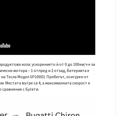
одуктова кола: ускорението ѝ от 0 до 100км/ч е за
ически мотора – 1 отпред и 2 отзад, батерията е
и на Тесла Модел SP100D). Пробегът, осигурен от
км. Местата вътре са 4, а максималната скорост е
о сравнение с Бугати: