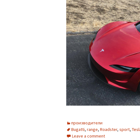
производители
Bugatti
,
range
,
Roadster
,
sport
,
Tesl
Leave a comment