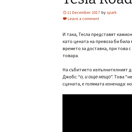
11 December 2017
by
spark
Leave a comment
И така, Тесла представят камион
като цената на превоза би била 
времето за доставка, при това с
товара.
На събитието изпълнителният ди
Джобс: “
о, и още нещо
”. Това “
сцената, е голямата изненада: н