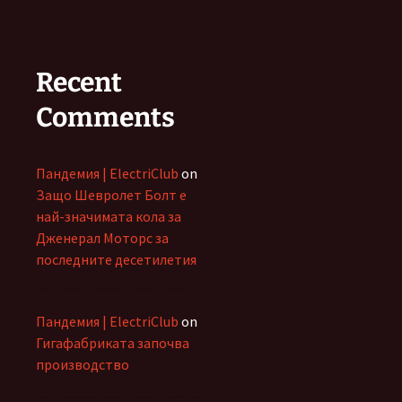
Recent
Comments
Пандемия | ElectriClub
on
Защо Шевролет Болт е
най-значимата кола за
Дженерал Моторс за
последните десетилетия
Пандемия | ElectriClub
on
Гигафабриката започва
производство