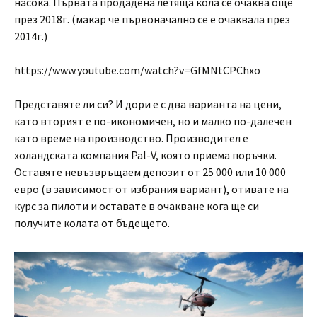
насока. Първата продадена летяща кола се очаква още
през 2018г. (макар че първоначално се е очаквала през
2014г.)
https://www.youtube.com/watch?v=GfMNtCPChxo
Представяте ли си? И дори е с два варианта на цени,
като вторият е по-икономичен, но и малко по-далечен
като време на производство. Производител е
холандската компания Pal-V, която приема поръчки.
Оставяте невъзвръщаем депозит от 25 000 или 10 000
евро (в зависимост от избрания вариант), отивате на
курс за пилоти и оставате в очакване кога ще си
получите колата от бъдещето.