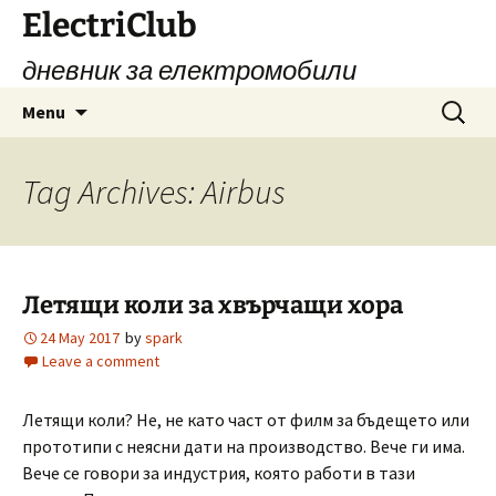
Skip
ElectriClub
to
дневник за електромобили
content
Search
Menu
for:
Tag Archives: Airbus
Летящи коли за хвърчащи хора
24 May 2017
by
spark
Leave a comment
Летящи коли? Не, не като част от филм за бъдещето или
прототипи с неясни дати на производство. Вече ги има.
Вече се говори за индустрия, която работи в тази