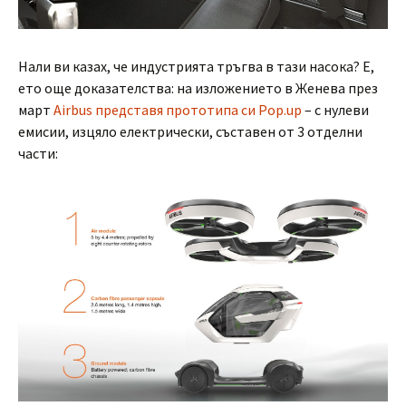
Нали ви казах, че индустрията тръгва в тази насока? Е,
ето още доказателства: на изложението в Женева през
март
Airbus представя прототипа си Pop.up
– с нулеви
емисии, изцяло електрически, съставен от 3 отделни
части: