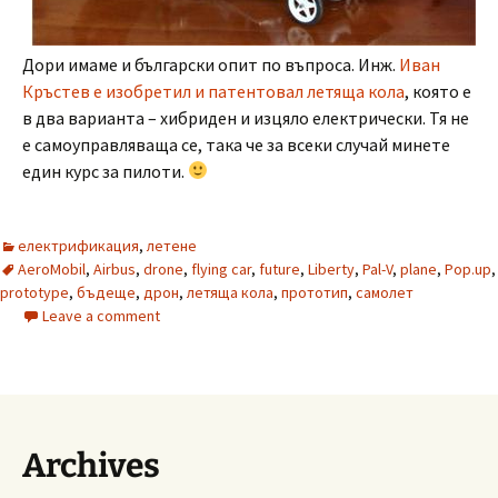
Дори имаме и български опит по въпроса. Инж.
Иван
Кръстев е изобретил и патентовал летяща кола
, която е
в два варианта – хибриден и изцяло електрически. Тя не
е самоуправляваща се, така че за всеки случай минете
един курс за пилоти.
електрификация
,
летене
AeroMobil
,
Airbus
,
drone
,
flying car
,
future
,
Liberty
,
Pal-V
,
plane
,
Pop.up
,
prototype
,
бъдеще
,
дрон
,
летяща кола
,
прототип
,
самолет
Leave a comment
Archives