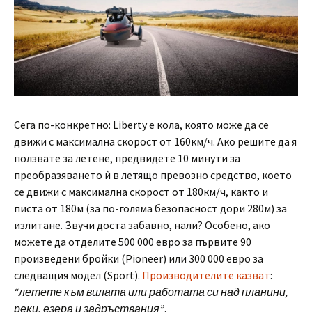
Сега по-конкретно: Liberty е кола, която може да се
движи с максимална скорост от 160км/ч. Ако решите да я
ползвате за летене, предвидете 10 минути за
преобразяването ѝ в летящо превозно средство, което
се движи с максимална скорост от 180км/ч, както и
писта от 180м (за по-голяма безопасност дори 280м) за
излитане. Звучи доста забавно, нали? Особено, ако
можете да отделите 500 000 евро за първите 90
произведени бройки (Pioneer) или 300 000 евро за
следващия модел (Sport).
Производителите казват
:
“летете към вилата или работата си над планини,
реки, езера и задръствания”
.