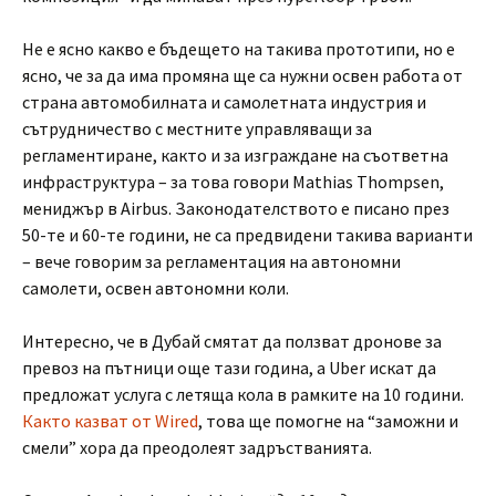
Не е ясно какво е бъдещето на такива прототипи, но е
ясно, че за да има промяна ще са нужни освен работа от
страна автомобилната и самолетната индустрия и
сътрудничество с местните управляващи за
регламентиране, както и за изграждане на съответна
инфраструктура – за това говори Mathias Thompsen,
мениджър в Airbus. Законодателството е писано през
50-те и 60-те години, не са предвидени такива варианти
– вече говорим за регламентация на автономни
самолети, освен автономни коли.
Интересно, че в Дубай смятат да ползват дронове за
превоз на пътници още тази година, а Uber искат да
предложат услуга с летяща кола в рамките на 10 години.
Както казват от Wired
, това ще помогне на “заможни и
смели” хора да преодолеят задръстванията.