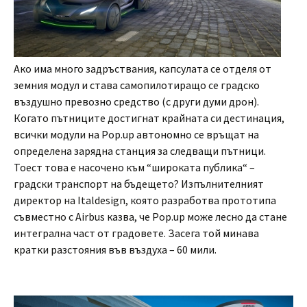
Ако има много задръствания, капсулата се отделя от
земния модул и става самопилотиращо се градско
въздушно превозно средство (с други думи дрон).
Когато пътниците достигнат крайната си дестинация,
всички модули на Pop.up автономно се връщат на
определена зарядна станция за следващи пътници.
Тоест това е насочено към “широката публика“ –
градски транспорт на бъдещето? Изпълнителният
директор на Italdesign, която разработва прототипа
съвместно с Airbus казва, че Pop.up може лесно да стане
интегрална част от градовете. Засега той минава
кратки разстояния във въздуха – 60 мили.