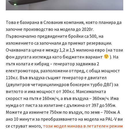
Това е базирана в Словакия компания, която планира да
започне производство на модела до 2020г.
Първоначално предвидените бройки са 500, на
изложението са започнали да приемат резервации.
Очакваната цена е между 1,2 и 1,5 милиона евро (на този
фон другата изглежда като бюджетен вариант
). На
пътя колата е хибрид – генератор задвижва 2
електромотора, разположени отпред, с обща мощност
110к.с. Във въздуха същият генератор e двигател
(двулитров четирицилиндров боксерен турбо ДВГ) за
витлото и има мощност от 300к.с. Максималната
скорост на пътя е 160км/ч, а във въздуха – 360км/ч. Има
нужда от писта за излитане с дължина от 397 до 595м.
Можете да изминете 750км по въздух, по земя – 700км. А
ако 10 минути за преобразяването на модела на PAL-V ви
се струват много,
този модел минава в летателен режим