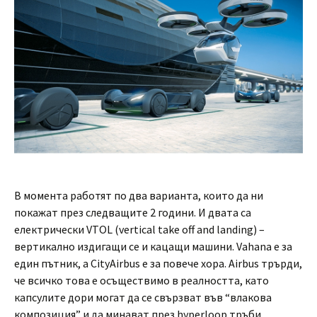
В момента работят по два варианта, които да ни
покажат през следващите 2 години. И двата са
електрически VTOL (vertical take off and landing) –
вертикално издигащи се и кацащи машини. Vahana е за
един пътник, а CityAirbus е за повече хора. Airbus трърди,
че всичко това е осъществимо в реалността, като
капсулите дори могат да се свързват във “влакова
композиция” и да минават през hyperloop тръби.