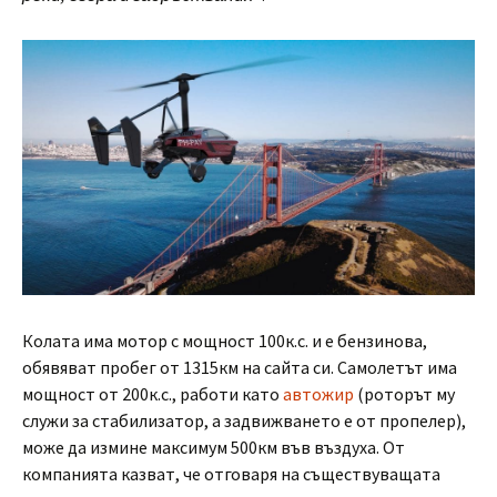
Колата има мотор с мощност 100к.с. и е бензинова,
обявяват пробег от 1315км на сайта си. Самолетът има
мощност от 200к.с., работи като
автожир
(роторът му
служи за стабилизатор, а задвижването е от пропелер),
може да измине максимум 500км във въздуха. От
компанията казват, че отговаря на съществуващата