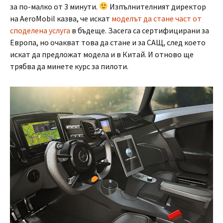
за по-малко от 3 минути.
Изпълнителният директор
на AeroMobil казва, че искат
моделът да стане част от
споделена услуга
в бъдеще. Засега са сертифицирани за
Европа, но очакват това да стане и за САЩ, след което
искат да предложат модела и в Китай. И отново ще
трябва да минете курс за пилоти.