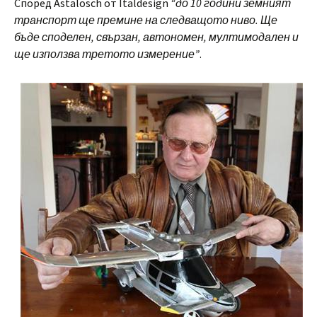
Според Astalosch от Italdesign
“до 10 години земният
транспорт ще премине на следващото ниво. Ще
бъде споделен, свързан, автономен, мултимодален и
ще използва третото измерение”
.