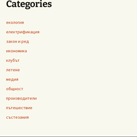
Categories
екология
електрификация
закон и ред
икономика
клубът
летене
медия
общност
производители
пътешествие
състезания