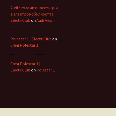
Audi с големи инвестиции
в електромобилността |
ElectriClub
on
Audi Aicon
Polestar 1 | ElectriClub
on
След Polestar 1
След Polestar 1 |
ElectriClub
on
Polestar 1