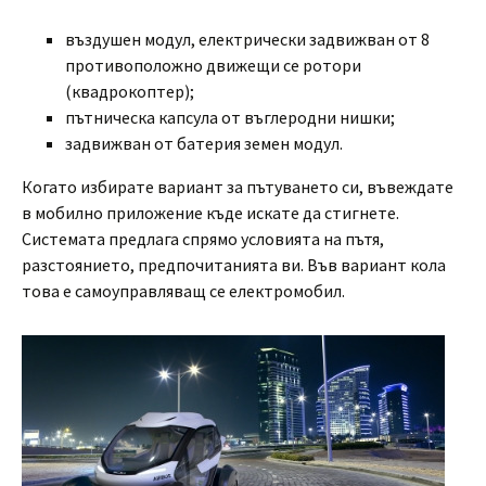
въздушен модул, електрически задвижван от 8
противоположно движещи се ротори
(квадрокоптер);
пътническа капсула от въглеродни нишки;
задвижван от батерия земен модул.
Когато избирате вариант за пътуването си, въвеждате
в мобилно приложение къде искате да стигнете.
Системата предлага спрямо условията на пътя,
разстоянието, предпочитанията ви. Във вариант кола
това е самоуправляващ се електромобил.