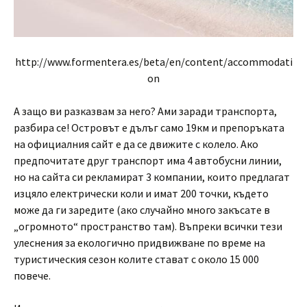
http://www.formentera.es/beta/en/content/accommodati
on
А защо ви разказвам за него? Ами заради транспорта,
разбира се! Островът е дълъг само 19км и препоръката
на официалния сайт е да се движите с колело. Ако
предпочитате друг транспорт има 4 автобусни линии,
но на сайта си рекламират 3 компании, които предлагат
изцяло електрически коли и имат 200 точки, където
може да ги заредите (ако случайно много закъсате в
„огромното“ пространство там). Въпреки всички тези
улеснения за екологично придвижване по време на
туристическия сезон колите стават с около 15 000
повече.