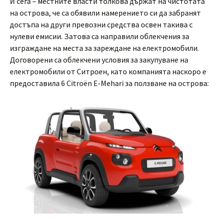
И сега – местните власти толкова държат на чистотата
на острова, че са обявили намерението си да забранят
достъпа на други превозни средства освен такива с
нулеви емисии. Затова са направили облекчения за
изграждане на места за зареждане на електромобили.
Договорени са облекчени условия за закупуване на
електромобили от Ситроен, като компанията наскоро е
предоставила 6 Citroën E-Mehari за ползване на острова: