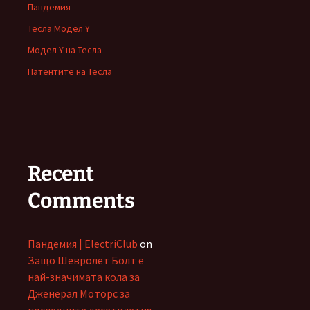
Пандемия
Тесла Модел Y
Модел Y на Тесла
Патентите на Тесла
Recent
Comments
Пандемия | ElectriClub
on
Защо Шевролет Болт е
най-значимата кола за
Дженерал Моторс за
последните десетилетия