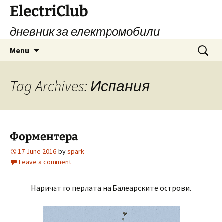
Skip
ElectriClub
to
дневник за електромобили
content
Search
Menu
for:
Tag Archives: Испания
Форментера
17 June 2016
by
spark
Leave a comment
Наричат го перлата на Балеарските острови.