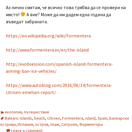
Аз лично смятам, че всичко това трябва да се провери на
място!
А вие? Може да им дадем една година да
въведат забраната.
https://en.wikipedia.org/wiki/Formentera
http://www.formentera.es/en/the-island
http://evobsession.com/spanish-island-formentera-
aiming-ban-ice-vehicles/
https://www.autoblog.com/2016/06/14/formentera-
citroen-emehari-report/
екология
,
пътешествие
Balearic Islands
,
beach
,
Citroen
,
Formentera
,
island
,
Spain
,
Балеарски
острови
,
Испания
,
остров
,
плаж
,
Ситроен
,
Форментера
Leave a comment