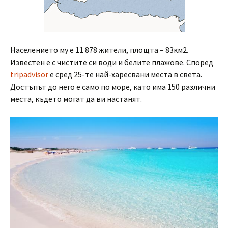
Населението му е 11 878 жители, площта – 83км2.
Известен е с чистите си води и белите плажове. Според
tripadvisor
e сред 25-те най-харесвани места в света.
Достъпът до него е само по море, като има 150 различни
места, където могат да ви настанят.