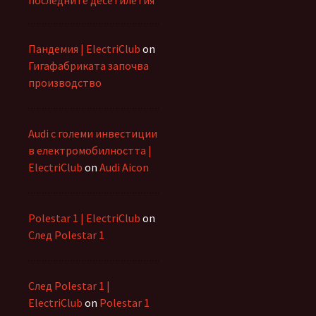
Пандемия | ElectriClub
on
Гигафабриката започва
производство
Audi с големи инвестиции
в електромобилността |
ElectriClub
on
Audi Aicon
Polestar 1 | ElectriClub
on
След Polestar 1
След Polestar 1 |
ElectriClub
on
Polestar 1