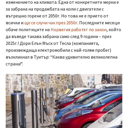
изменението на климата. Една от конкретните мерки е
за забрана на продажбата на коли с двигатели с
вътрешно горене от 2050г. Но това не е прието от
всички и
ще се случи чак през 2050г
. Последните месеци
обаче политиците на
Норвегия работят по закон
, който
да въведе такава забрана само след 9 години – през
2025г.! Дори Елън Мъск от Тесла (компанията,
произвеждаща електромобили с най-голям пробег)
възкликнал в Туитър: “Каква удивително великолепна
страна!”.