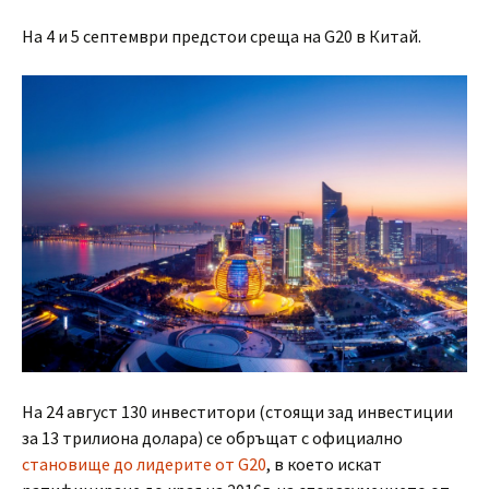
На 4 и 5 септември предстои среща на G20 в Китай.
На 24 август 130 инвеститори (стоящи зад инвестиции
за 13 трилиона долара) се обръщат с официално
становище до лидерите от G20
, в което искат