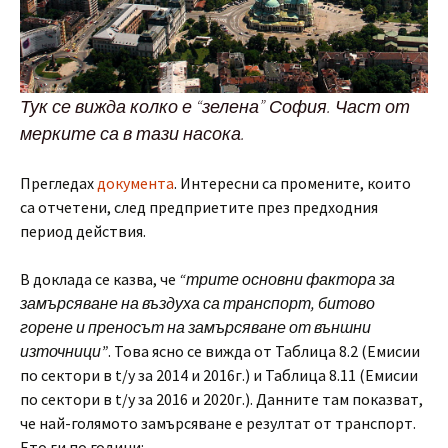
Тук се вижда колко е “зелена” София. Част от
мерките са в тази насока.
Прегледах
документа
. Интересни са промените, които
са отчетени, след предприетите през предходния
период действия.
В доклада се казва, че
“трите основни фактора за
замърсяване на въздуха са транспорт, битово
горене и преносът на замърсяване от външни
източници”
. Това ясно се вижда от Таблица 8.2 (Емисии
по сектори в t/y за 2014 и 2016г.) и Таблица 8.11 (Емисии
по сектори в t/y за 2016 и 2020г.). Данните там показват,
че най-голямото замърсяване е резултат от транспорт.
Ето ги по години: