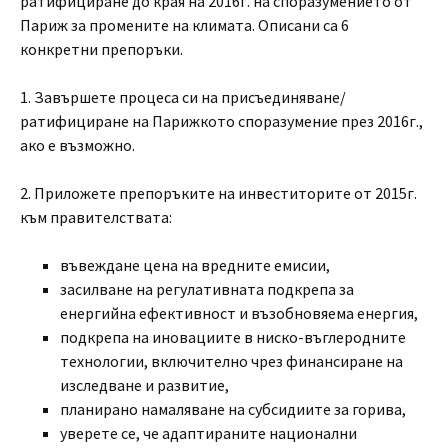
ратифициране до края на 2016г. на споразумението от
Париж за промените на климата. Описани са 6
конкретни препоръки.
1. Завършете процеса си на присъединяване/
ратифициране на Парижкото споразумение през 2016г.,
ако е възможно.
2. Приложете препоръките на инвеститорите от 2015г.
към правителствата:
въвеждане цена на вредните емисии,
засилване на регулативната подкрепа за
енергийна ефективност и възобновяема енергия,
подкрепа на иновациите в ниско-въглеродните
технологии, включително чрез финансиране на
изследване и развитие,
планирано намаляване на субсидиите за горива,
уверете се, че адаптираните национални