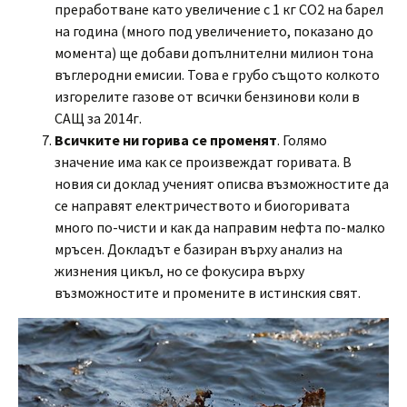
преработване като увеличение с 1 кг СО2 на барел
на година (много под увеличението, показано до
момента) ще добави допълнителни милион тона
въглеродни емисии. Това е грубо същото колкото
изгорелите газове от всички бензинови коли в
САЩ за 2014г.
Всичките ни горива се променят
. Голямо
значение има как се произвеждат горивата. В
новия си доклад ученият описва възможностите да
се направят електричеството и биогоривата
много по-чисти и как да направим нефта по-малко
мръсен. Докладът е базиран върху анализ на
жизнения цикъл, но се фокусира върху
възможностите и промените в истинския свят.