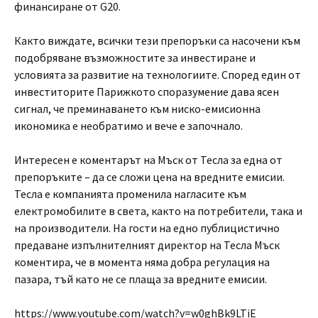
финансиране от G20.
Както виждате, всички тези препоръки са насочени към
подобряване възможностите за инвестиране и
условията за развитие на технологиите. Според един от
инвеститорите Парижкото споразумение дава ясен
сигнал, че преминаването към ниско-емисионна
икономика е необратимо и вече е започнало.
Интересен е коментарът на Мъск от Тесла за една от
препоръките – да се сложи цена на вредните емисии.
Тесла е компанията променила нагласите към
електромобилите в света, както на потребители, така и
на производители. На гости на едно публицистично
предаване изпълнителният директор на Тесла Мъск
коментира, че в момента няма добра регулация на
пазара, тъй като не се плаща за вредните емисии.
https://www.youtube.com/watch?v=w0ghBk9LTiE