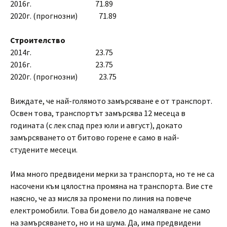
2016г. 71.89
2020г. (прогнозни) 71.89
Строителство
2014г. 23.75
2016г. 23.75
2020г. (прогнозни) 23.75
Виждате, че най-голямото замърсяване е от транспорт.
Освен това, транспортът замърсява 12 месеца в
годината (с лек спад през юли и август), докато
замърсяването от битово горене е само в най-
студените месеци.
Има много предвидени мерки за транспорта, но те не са
насочени към цялостна промяна на транспорта. Вие сте
наясно, че аз мисля за промени по линия на повече
електромобили. Това би довело до намаляване не само
на замърсяването, но и на шума. Да, има предвидени