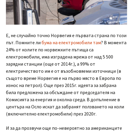
Е, не случайно точно Норвегия е първата страна по този
път. Помните ли
бума на електромобили там
? В момента
24% от колите по норвежките пътища са
електромобили, има изградена мрежа от над 5 500
зарядни станции (още от 2014г.), а 99% от
електричеството им е от възобновяеми източници (в
същото време Норвегия е на първо място в Европа по
износ на петрол). Още през 2015г. идеята за забрана
била предложена за обсъждане от председателя на
Комисията за енергия и околна среда. В допълнение в
центъра на Осло искат да забранят ползването на коли
(включително електромобили) през 2020г.
И за да прозвучи още по-невероятно за американците