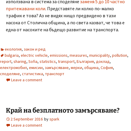
използвана в система за споделяне
заменя 5 до 10 частно
притежавани коли
. Представяте ли колко по-малко
трафик е това? Аз не видях нищо предвидено в тази
насока от Столична община, а по света казват, че това е
една от насоките на бъдещо развитие на транспорта.
екология
,
закон и ред
bulgaria
,
electric vehicle
,
emissions
,
measures
,
municipality
,
pollution
,
report
,
sharing
,
Sofia
,
statistics
,
transport
,
България
,
доклад
,
електромобил
,
емисии
,
замърсяване
,
мерки
,
община
,
София
,
споделяне
,
статистика
,
транспорт
Leave a comment
Край на безплатното замърсяване?
2 September 2016
by
spark
Leave a comment