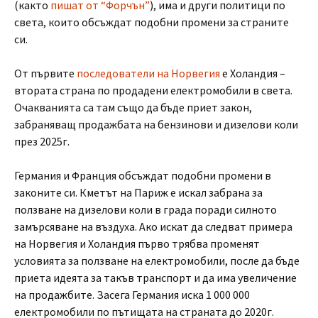
(както
пишат от “Форчън”
), има и други политици по
света, които обсъждат подобни промени за страните
си.
От първите
последователи на Норвегия
е Холандия –
втората страна по продадени електромобили в света.
Очакванията са там също да бъде приет закон,
забраняващ продажбата на бензинови и дизелови коли
през 2025г.
Германия и Франция обсъждат подобни промени в
законите си. Кметът на Париж е искал забрана за
ползване на дизелови коли в града поради силното
замърсяване на въздуха. Ако искат да следват примера
на Норвегия и Холандия първо трябва променят
условията за ползване на електромобили, после да бъде
приета идеята за такъв транспорт и да има увеличение
на продажбите. Засега Германия иска 1 000 000
електромобили по пътищата на страната до 2020г.