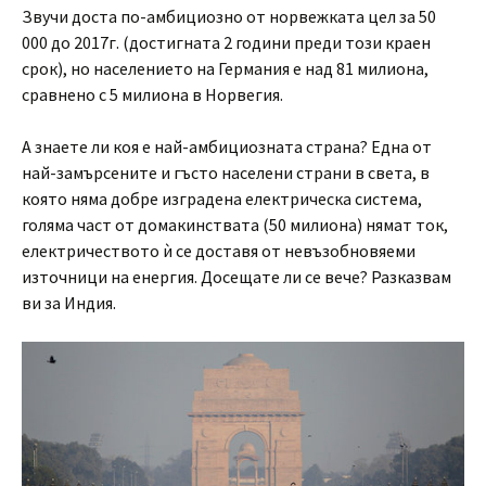
Звучи доста по-амбициозно от норвежката цел за 50
000 до 2017г. (достигната 2 години преди този краен
срок), но населението на Германия е над 81 милиона,
сравнено с 5 милиона в Норвегия.
А знаете ли коя е най-амбициозната страна? Една от
най-замърсените и гъсто населени страни в света, в
която няма добре изградена електрическа система,
голяма част от домакинствата (50 милиона) нямат ток,
електричеството ѝ се доставя от невъзобновяеми
източници на енергия. Досещате ли се вече? Разказвам
ви за Индия.