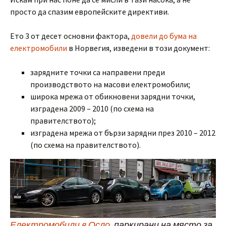
просто да спазим европейските директиви.
Ето 3 от десет основни фактора,
довели до бума на
електромобили
в Норвегия, изведени в този документ:
зарядните точки са направени преди
производството на масови електромобили;
широка мрежа от обикновени зарядни точки,
изградена 2009 – 2010 (по схема на
правителството);
изградена мрежа от бързи зарядни през 2010 – 2012
(по схема на правителството).
Електромобили в Осло
, паркирани на място за