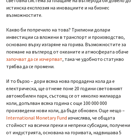
световна система за плащане на въглерода би довело до
истинска експлозия на иновациите и на бизнес
възможностите.
Какво би попречило на това? Трилиони долари
инвестиции са вложени в транспорт и производство,
основано върху изгаряне на горива. Възможностите за
поемане на въглерод от океаните и атмосферата обаче
започват да се изчерпват
, така че удобното статукво
трябва да се промени.
И то бързо – дори всяка нова продадена кола да е
електрическа, ще отнеме поне 20 години световният
автомобилен парк, състоящ се от няколко милиарда
коли, допълван всяка година с още 100 000 000
произведени нови коли, да бъде обновен. Още нещо –
International Monetary Fund
изчислява, че общата
стойност на всички преки и непреки субсидии, получени
от индустрията, основана на горивата, надвишава 5