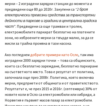
мерки – 2 изградени зарядни станции до момента и
предвидени още 80 до 2020г. Закупени са
“2 броя
електрически превозни средства за транспортни
дейности в паркове и градини в централна градска
част”
. Предвидени са още трамваи и тролеи,
електромобилите паркират безплатно на платените
зони, но изброените мерки са твърде малко, за да се
мисли за трайна промяна в тази насока.
Ако погледнем
добрите примери като Осло
, там има
изградени 2000 зарядни точки – това са общинските,
които са с безплатно зареждане, безплатно паркиране
на съответното място. Това е резултат от политика,
започнала още през 2008г. Политика, която включва
мерки, предприети от общината и от правителството.
Резултатът е, че през 2015 и 2016г. (септември) 30% от
новите коли в Осло са електромобили или хибриди, а
Норвегия е първият масов пазар за електромобили.
Искам при нас поне да се мисли в тази насока, а не