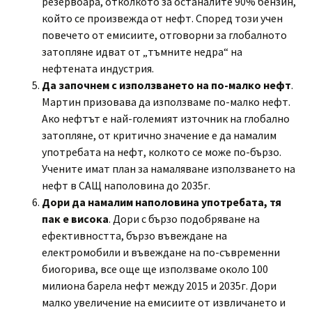
резервоара, отколкото за останалите 90% бензин,
който се произвежда от нефт. Според този учен
повечето от емисиите, отговорни за глобалното
затопляне идват от „тъмните недра“ на
нефтената индустрия.
Да започнем с използването на по-малко нефт
.
Мартин призовава да използваме по-малко нефт.
Ако нефтът е най-големият източник на глобално
затопляне, от критично значение е да намалим
употребата на нефт, колкото се може по-бързо.
Учените имат план за намаляване използването на
нефт в САЩ наполовина до 2035г.
Дори да намалим наполовина употребата, тя
пак е висока
. Дори с бързо подобряване на
ефективността, бързо въвеждане на
електромобили и въвеждане на по-съвременни
биогорива, все още ще използваме около 100
милиона барела нефт между 2015 и 2035г. Дори
малко увеличение на емисиите от извличането и