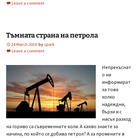
Leave a comment
Тъмната страна на петрола
24 March 2016
by
spark
Leave a comment
Непрекъснат
о ни
информират
за това
колко
надеждни,
бързи и с
нисък разход
на гориво са съвременните коли. А какво знаете за
начина, по който се добива петрол? А за промените в