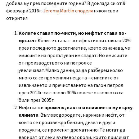
добива му през последните години? В доклада си от 9
февруари 2016г.
Jeremy Martin споделя
някои свои
открития:
Колите стават по-чисти, но нефтът става по-
мръсен
. Колите стават по-ефективни с около 20%
през последното десетилетие, което означава, че
емисиите на пропътуван км спадат. Но емисиите
от производството на петрол се
увеличават.Малко данни, за да разберем колко
много са се променили нещата – емисиите от
извличането и пречистването на галон петрол
през 2014г. са с около 30% повече отколкото са
били през 2005г.
Нефтът се променя, както и влиянието му върху
климата
. Въглеводородите, наричани нефт, от
които се произвежда бензин, дизел и други
продукти, се променят драматично. Те могат да
варират от леки въглеводороди, които приличат