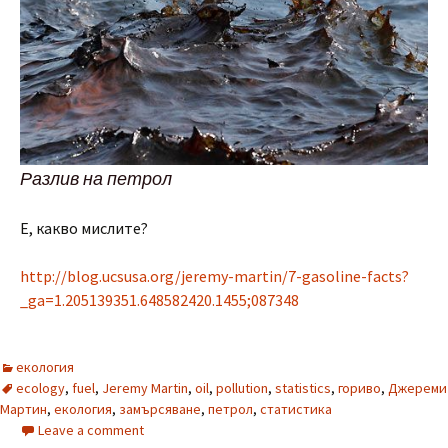
Разлив на петрол
Е, какво мислите?
http://blog.ucsusa.org/jeremy-martin/7-gasoline-facts?
_ga=1.205139351.648582420.1455;087348
екология
ecology
,
fuel
,
Jeremy Martin
,
oil
,
pollution
,
statistics
,
гориво
,
Джереми
Мартин
,
екология
,
замърсяване
,
петрол
,
статистика
Leave a comment