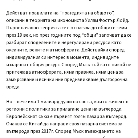
Действат правилата на “трагедията на общото”,
описани в теорията на икономиста Уилям Фостър Лойд.
Първоначално теорията се е отнасяла до общите земи
през 19 век, но през годините под “общи” започват да се
разбират споделените и нерегулирани ресурси като
океаните, реките и атмосферата. Действайки според
индивидуалния си интерес в момента, индивидите
изхарчват общия ресурс. Според Мъск тъй като никой не
притежава атмосферата, няма правила, няма цена за
замърсяване и всички ние предизвикваме дългосрочна
вреда.
Но – вече има 1 милиард души по света, които живеят в
региони с политики за прилагане цена на въглерода.
Европейският съюз е първият голям пазар за въглерод.
Очаква се Китай да направи своя пазарна система за
въглерода през 2017г. Според Мъск въвеждането на