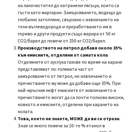
на лакочистител до катранени пясъци, които са
гъсти като маргарин. Замърсяването, водещо до
глобално затопляне, свързано с извличането на
тези въглеводороди и преработването им в
гориво и други продукти също варира от 50 кг
СО2/барел до повече от 250 кг СО2/барел.
Производството на петрол добавя около 35%
към емисиите, отделяни от самата кола
.
Отделяните от ауспуха газове по време на каране
представляват по-голямата част от
замърсяването от петрол, но извличането и
пречистването му може да добави още 35%. При
най-мръсния нефт емисиите от извличането и
пречистването могат да са почти толкова високи,
ковкото и емисиите, отделени при карането на
колата.
Това, което не знаете, МОЖЕ да ви се отрази.
Знае се много повече за 10-те % етанол в