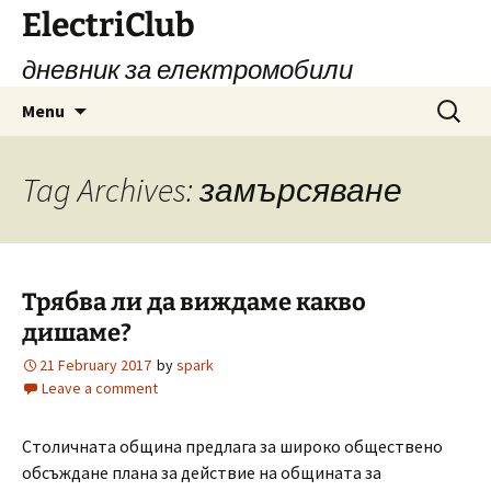
Skip
ElectriClub
to
дневник за електромобили
content
Search
Menu
for:
Tag Archives: замърсяване
Трябва ли да виждаме какво
дишаме?
21 February 2017
by
spark
Leave a comment
Столичната община предлага за широко обществено
обсъждане плана за действие на общината за