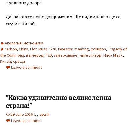
трилиона долара.
Да, налага се нещо да променим! Ще видим какво ще се
случи в Китай.
екология
,
икономика
carbon
,
China
,
Elon Musk
,
G20
,
investor
,
meeting
,
pollution
,
Tragedy of
the Commons
,
въглерод
,
Г20
,
замърсяване
,
ивтеститор
,
Илон Мъск
,
Китай
,
среща
Leave a comment
“Каква удивително великолепна
страна!”
29 June 2016
by
spark
Leave a comment