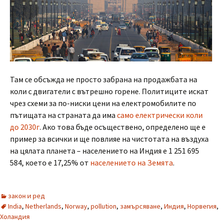
Там се обсъжда не просто забрана на продажбата на
коли с двигатели с вътрешно горене. Политиците искат
чрез схеми за по-ниски цени на електромобилите по
пътищата на страната да има
само електрически коли
до 2030г
. Ако това бъде осъществено, определено ще е
пример за всички и ще повлияе на чистотата на въздуха
на цялата планета – населението на Индия е 1 251 695
584, което е 17,25% от
населението на Земята
.
закон и ред
India
,
Netherlands
,
Norway
,
pollution
,
замърсяване
,
Индия
,
Норвегия
,
Холандия