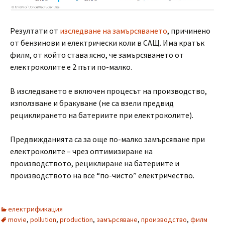
Резултати от
изследване на замърсяването
, причинено
от бензинови и електрически коли в САЩ. Има кратък
филм, от който става ясно, че замърсяването от
електроколите е 2 пъти по-малко.
В изследването е включен процесът на производство,
използване и бракуване (не са взели предвид
рециклирането на батериите при електроколите).
Предвижданията са за още по-малко замърсяване при
електроколите – чрез оптимизиране на
производството, рециклиране на батериите и
производството на все “по-чисто” електричество.
електрификация
movie
,
pollution
,
production
,
замърсяване
,
производство
,
филм