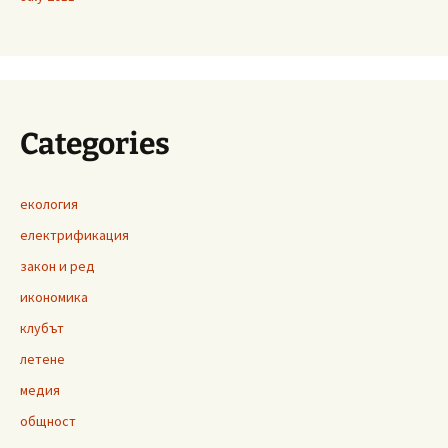
Categories
екология
електрификация
закон и ред
икономика
клубът
летене
медия
общност