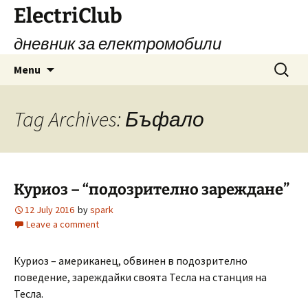
Skip
ElectriClub
to
дневник за електромобили
content
Search
Menu
for:
Tag Archives: Бъфало
Куриоз – “подозрително зареждане”
12 July 2016
by
spark
Leave a comment
Куриоз – американец, обвинен в подозрително
поведение, зареждайки своята Тесла на станция на
Тесла.