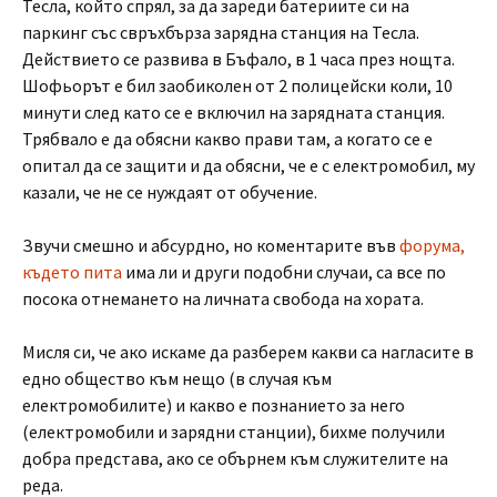
Тесла, който спрял, за да зареди батериите си на
паркинг със свръхбърза зарядна станция на Тесла.
Действието се развива в Бъфало, в 1 часа през нощта.
Шофьорът е бил заобиколен от 2 полицейски коли, 10
минути след като се е включил на зарядната станция.
Трябвало е да обясни какво прави там, а когато се е
опитал да се защити и да обясни, че е с електромобил, му
казали, че не се нуждаят от обучение.
Звучи смешно и абсурдно, но коментарите във
форума,
където пита
има ли и други подобни случаи, са все по
посока отнемането на личната свобода на хората.
Мисля си, че ако искаме да разберем какви са нагласите в
едно общество към нещо (в случая към
електромобилите) и какво е познанието за него
(електромобили и зарядни станции), бихме получили
добра представа, ако се обърнем към служителите на
реда.