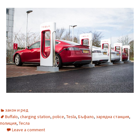
закон и ред
Buffalo
,
charging station
,
police
,
Tesla
,
Бъфало
,
зарядна станция
,
полиция
,
Тесла
Leave a comment