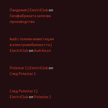
Пандемия | ElectriClub
on
Гигафабриката започва
производство
Audi с големи инвестиции
в електромобилността |
ElectriClub
on
Audi Aicon
Polestar 1 | ElectriClub
on
След Polestar 1
След Polestar 1 |
ElectriClub
on
Polestar 1