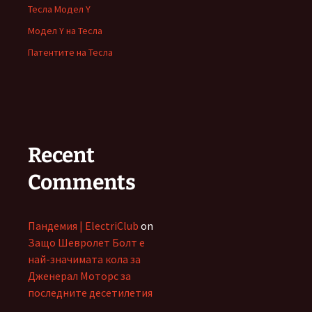
Тесла Модел Y
Модел Y на Тесла
Патентите на Тесла
Recent
Comments
Пандемия | ElectriClub
on
Защо Шевролет Болт е
най-значимата кола за
Дженерал Моторс за
последните десетилетия