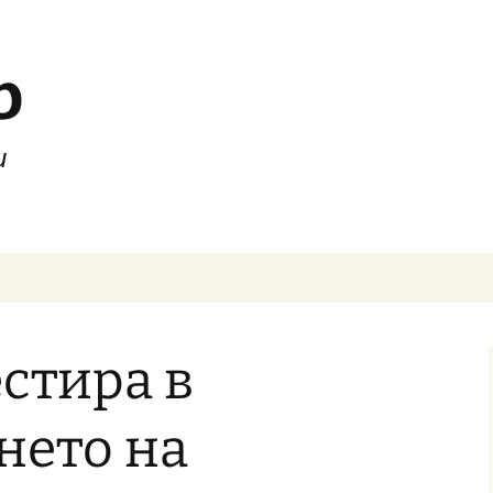
b
и
стира в
нето на