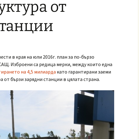
уктура от
станции
ти в края на юли 2016г. план за по-бързо
САЩ. Изброени са редица мерки, между които една
ирането на 4,5 милиарда
като гарантирани заеми
а от бързи зарядни станции в цялата страна.