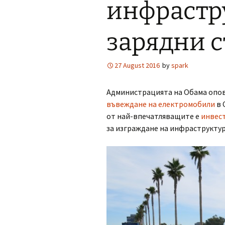
инфрастр
зарядни 
27 August 2016
by
spark
Администрацията на Обама оповес
въвеждане на електромобили
в 
от най-впечатляващите е
инвест
за изграждане на инфраструктур