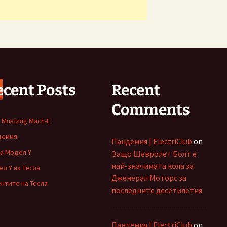
ecent Posts
Recent
Comments
 Mustang Mach-E
демия
Пандемия | ElectriClub
on
а Модел Y
Защо Шевролет Болт е
най-значимата кола за
л Y на Тесла
Дженерал Моторс за
нтите на Тесла
последните десетилетия
Пандемия | ElectriClub
on