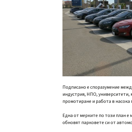
Подписано е споразумение межд
индустрия, НПО, университети, 
промотиране и работа в насока
Една от мерките по този план е 
обновят парковете си от автом