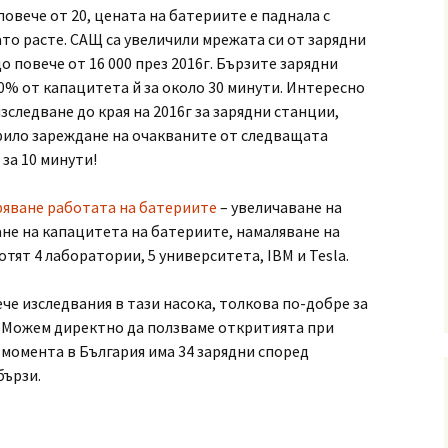
овече от 20, цената на батериите е паднала с
то расте. САЩ са увеличили мрежата си от зарядни
о повече от 16 000 през 2016г. Бързите зарядни
0% от капацитета й за около 30 минути. Интересно
зследване до края на 2016г за зарядни станции,
рило зареждане на очакваните от следващата
 за 10 минути!
яване работата на батериите
– увеличаване на
не на капацитета на батериите, намаляване на
отят 4 лаборатории, 5 университета, IBM и Tesla.
че изследвания в тази насока, толкова по-добре за
. Можем директно да ползваме откритията при
 момента в България има 34 зарядни според
 бързи.