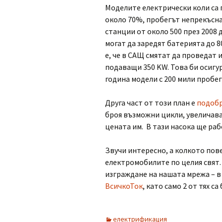
Моделите електрически коли са п
около 70%, пробегът непрекъсна
станции от около 500 през 2008 д
могат да заредят батерията до 8
е, че в САЩ смятат да проведат и
подаващи 350 KW. Това би осигу
година модели с 200 мили пробег
Друга част от този план е
подобр
броя възможни цикли, увеличава
цената им. В тази насока ще раб
Звучи интересно, а колкото пове
електромобилите по целия свят
изграждане на нашата мрежа – в
ВсичкоТок
, като само 2 от тях са
електрификация