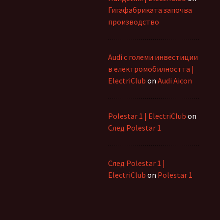
Гигафабриката започва
производство
Audi с големи инвестиции
в електромобилността |
ElectriClub
on
Audi Aicon
Polestar 1 | ElectriClub
on
След Polestar 1
След Polestar 1 |
ElectriClub
on
Polestar 1