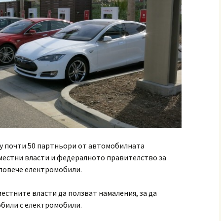
у почти 50 партньори от автомобилната
местни власти и федералното правителство за
 повече електромобили.
местните власти да ползват намаления, за да
обили с електромобили.