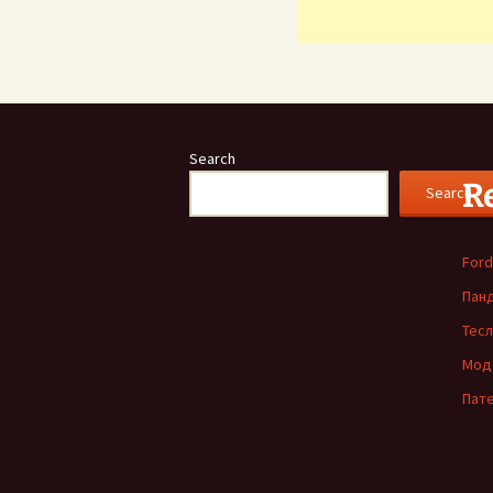
Search
R
Search
Ford
Пан
Тесл
Моде
Пате