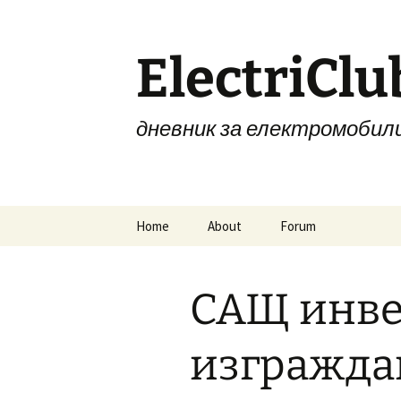
Skip
to
content
ElectriClu
дневник за електромобил
Home
About
Forum
САЩ инве
изгражда