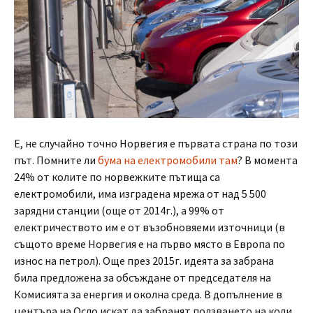
Е, не случайно точно Норвегия е първата страна по този
път. Помните ли
бума на електромобили там
? В момента
24% от колите по норвежките пътища са
електромобили, има изградена мрежа от над 5 500
зарядни станции (още от 2014г.), а 99% от
електричеството им е от възобновяеми източници (в
същото време Норвегия е на първо място в Европа по
износ на петрол). Още през 2015г. идеята за забрана
била предложена за обсъждане от председателя на
Комисията за енергия и околна среда. В допълнение в
центъра на Осло искат да забранят ползването на коли