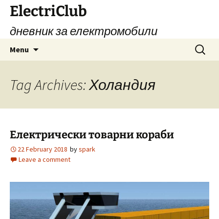
Skip
ElectriClub
to
дневник за електромобили
content
Search
Menu
for:
Tag Archives: Холандия
Електрически товарни кораби
22 February 2018
by
spark
Leave a comment