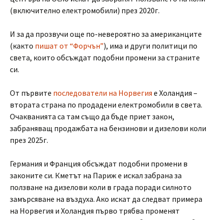
(включително електромобили) през 2020г.
И за да прозвучи още по-невероятно за американците
(както
пишат от “Форчън”
), има и други политици по
света, които обсъждат подобни промени за страните
си.
От първите
последователи на Норвегия
е Холандия –
втората страна по продадени електромобили в света.
Очакванията са там също да бъде приет закон,
забраняващ продажбата на бензинови и дизелови коли
през 2025г.
Германия и Франция обсъждат подобни промени в
законите си. Кметът на Париж е искал забрана за
ползване на дизелови коли в града поради силното
замърсяване на въздуха. Ако искат да следват примера
на Норвегия и Холандия първо трябва променят