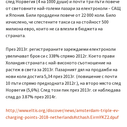
след Норвегия (4 на 1000 души) и почти три пъти повече
от световните най-големи пазари за електроколи – САЩ
и Япония. Били продадени повече от 22 000 коли. Било
изчислено, че спестените такси са на стойност 500
милиона евро, които не са влезли в бюджета на
страната.
През 2013г. регистрираните зареждаеми електроколи
увеличават броя си с 338% спрямо 2012г. Което прави
Холандия страната с най-високото съотношение на
растеж в света за 2013г. Пазарният дял на продажби на
нови коли достига 5,34 през 2013г. (повишение с почти
10 пъти спрямо предходната 2012г.), на второ място след
Норвегия (5,6%). След този пик през 2013г. се наблюдава
спад до 3.87% през 2014г.
http://www.eltis.org/discover/news/amsterdam-triple-ev-
charging-points-2018-netherlands#sthash.EirmYKZ2.dpuf