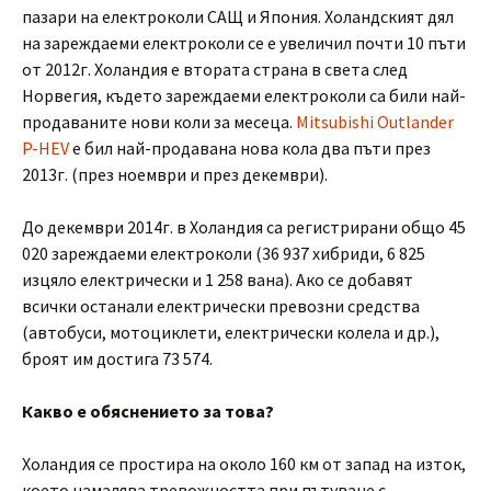
пазари на електроколи САЩ и Япония. Холандският дял
на зареждаеми електроколи се е увеличил почти 10 пъти
от 2012г. Холандия е втората страна в света след
Норвегия, където зареждаеми електроколи са били най-
продаваните нови коли за месеца.
Mitsubishi Outlander
P-HEV
е бил най-продавана нова кола два пъти през
2013г. (през ноември и през декември).
До декември 2014г. в Холандия са регистрирани общо 45
020 зареждаеми електроколи (36 937 хибриди, 6 825
изцяло електрически и 1 258 вана). Ако се добавят
всички останали електрически превозни средства
(автобуси, мотоциклети, електрически колела и др.),
броят им достига 73 574.
Какво е обяснението за това?
Холандия се простира на около 160 км от запад на изток,
което намалява тревожността при пътуване с