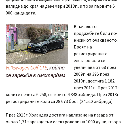
валидна до края на декември 2013г., и то за първите 5
000 кандидата.
В началото
продажбите били по-
ниски от очакваното.
Броят на
регистрираните
електроколи се
Volkswagen Golf GTE
, който
увеличава от 68 през
2009г. на 395 през
се зарежда в Амстердам
2010г., достига 1 182
през 2011г.. През 2012г.
колите вече са 6 258, от които 4 348 хибрида. През 2013г.
регистрираните коли са 28 673 броя (24 512 хибрида).
През 2013г. Холандия достига навлизане на пазара от
около 1,71 зареждаеми електроколи на 1000 души, втора