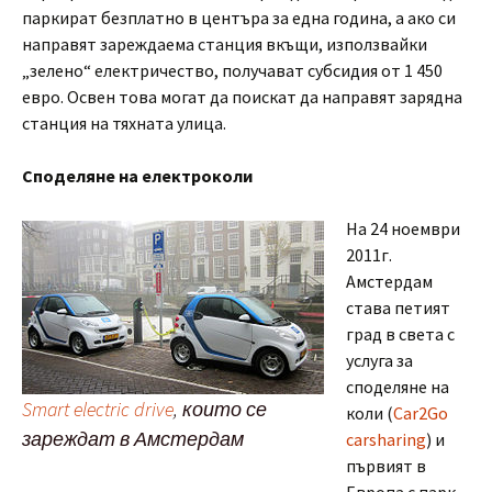
паркират безплатно в центъра за една година, а ако си
направят зареждаема станция вкъщи, използвайки
„зелено“ електричество, получават субсидия от 1 450
евро. Освен това могат да поискат да направят зарядна
станция на тяхната улица.
Споделяне на електроколи
На 24 ноември
2011г.
Амстердам
става петият
град в света с
услуга за
споделяне на
Smart electric drive
, които се
коли (
Car2Go
зареждат в Амстердам
carsharing
) и
първият в
Европа с парк