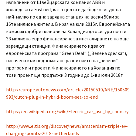
изпълнени от Швейцарската компания ABB и
холандската Fastned, като целта е да бъде осигурена
най-малко по една зарядна станция на всеки 50км за
16те милиона жители. В края на юли 2015г. Европейската
комисия одобри планове на Холандия да осигури почти
33 милиона евро финансиране за инсталирането на още
зареждащи станции. Финансирането идва от
европейската програма “Green Deal” („Зелена сделка“),
насочена към подпомагане развитието на „зелени“
програми и проекти. Финансирането на Холандия по
този проект ще продължи 3 години до 1-ви юли 2018г.
http://europe.autonews.com/article/20150510/ANE/150509
993/dutch-plug-in-hybrid-boom-set-to-end
https://en.wikipedia.org/wiki/Electric_car_use_by_country
http://www.eltis.org/discover/news/amsterdam-triple-ev-
charging-points-2018-netherlands