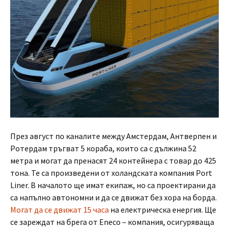
През август по каналите между Амстердам, Антверпен и
Ротердам тръгват 5 кораба, които са с дължина 52
метра и могат да пренасят 24 контейнера с товар до 425
тона. Те са произведени от холандската компания Port
Liner. В началото ще имат екипаж, но са проектирани да
са напълно автономни и да се движат без хора на борда.
Могат да се движат 15 часа
на електрическа енергия. Ще
се зареждат на брега от Eneco – компания, осигуряваща