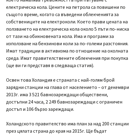
електрическа кола. Цените на петрола са повишени по
същото време, когато са въведени облекченията за
собствениците на електроколи. Което прави цената на
ползването на електрическа кола около 5 пъти по-ниска
от тази на обикновената кола. Има и програми за
използване на бензинови коли за по-големи разстояния.
Имат традиции в активизма по отношение на околната
среда. Имат правителствените облекчения при покупка
(ще ви ги представя в следваща статия).
Освен това Холандия е страната с най-голям брой
зарядни станции на глава от населението – от декември
2013г. има 3 521 бавнозареждащи обществени,
достъпни 24 часа, 2 249 бавнозареждащи с ограничен
достъп и 106 бързо зареждащи.
Холандското правителство има план за над 200 станции
през цялата страна до края на 2015г. Ще бъдат