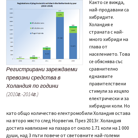
Както се вижда,
най-продавани са
хибридите.
Холандия е
страната с най-
много хибриди на
глава от
населението. Това
се обяснява със
Регистрирани зареждаеми
сравнително
еднаквите
превозни средства в
правителствени
Холандия по години
стимули за изцяло
(2010г.-2014г.)
електрически и за
хибридни коли. Но
като общо количество електромобили Холандия остава
на второ място след Норвегия. През 2013г. Холандия
достига навлизане на пазара от около 1.71 коли на 1 000
души, над 3 пъти повече от световните най-големи