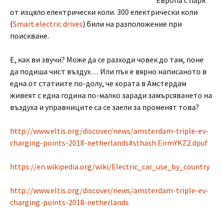
от изцяло електрически коли. 300 електрически коли
(
Smart electric drives
) били на разположение при
поискване.
E, как ви звучи? Може да се разходи човек до там, поне
да подиша чист въздух… Или пък е вярно написаното в
една от статиите по-долу, че хората в Амстердам
живеят с една година по-малко заради замърсяването на
въздуха и управниците са се заели за променят това?
http://www.eltis.org/discover/news/amsterdam-triple-ev-
charging-points-2018-netherlands#sthash.EirmYKZ2.dpuf
https://en.wikipedia.org/wiki/Electric_car_use_by_country
http://www.eltis.org/discover/news/amsterdam-triple-ev-
charging-points-2018-netherlands