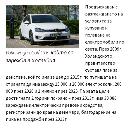
Продължавам с
разглеждането на
условията за
купуване и
ползване на
електромобили по
света. През 2009г.
Volkswagen Golf GTE, който се
Холандското
зарежда в Холандия
правителство
съставя план за
действие, който има за цел до 2015г. по пътищата на
страната да има между 15 000 и 20 000 електроколи, 200
000 през 2020 и 1 милион през 2025. Първата цел е
достигната 2 години по-рано – през 2013г. има 30 086
зареждаеми електрически превозни средства,
регистрирани до края на декември, благодарение на
пика на продажби през 2013г.