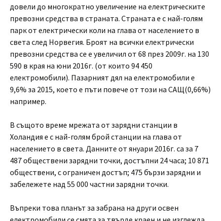
довели до многократно увеличение на електрическите
превозни средства в страната. Страната е с най-голям
парк от електрически коли на глава от населението в
света след Норвегия. Броят на всички електрически
превозни средства се е увеличил от 68 през 2009г. на 130
590 в края на юни 2016г. (от които 94 450
електромобили). Пазарният дял на електромобили е
9,6% за 2015, което е пъти повече от този на САЩ(0,66%)
например.
В същото време мрежата от зарядни станции в
Холандия е с най-голям брой станции на глава от
населението в света. Данните от януари 2016г. са за 7
487 обществени зарядни точки, достъпни 24 часа; 10 871
обществени, с ограничен достъп; 475 бързи зарядни и
забележете над 55 000 частни зарядни точки.
Въпреки това планът за забрана на други освен
електромобили се смята за твърде краен и не изглежда