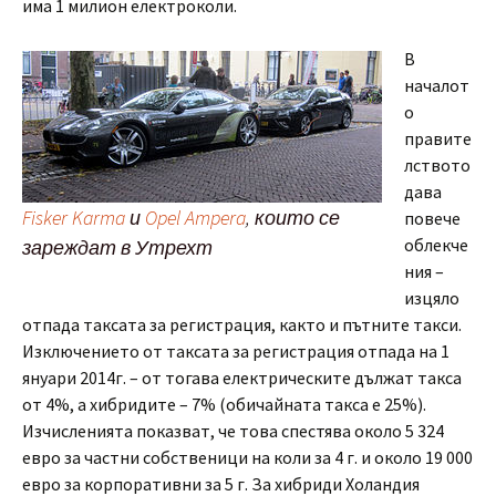
има 1 милион електроколи.
В
началот
о
правите
лството
дава
Fisker Karma
и
Opel Ampera
, които се
повече
облекче
зареждат в Утрехт
ния –
изцяло
отпада таксата за регистрация, както и пътните такси.
Изключението от таксата за регистрация отпада на 1
януари 2014г. – от тогава електрическите дължат такса
от 4%, а хибридите – 7% (обичайната такса е 25%).
Изчисленията показват, че това спестява около 5 324
евро за частни собственици на коли за 4 г. и около 19 000
евро за корпоративни за 5 г. За хибриди Холандия