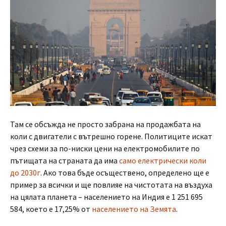
Там се обсъжда не просто забрана на продажбата на
коли с двигатели с вътрешно горене. Политиците искат
чрез схеми за по-ниски цени на електромобилите по
пътищата на страната да има
само електрически коли
до 2030г
. Ако това бъде осъществено, определено ще е
пример за всички и ще повлияе на чистотата на въздуха
на цялата планета – населението на Индия е 1 251 695
584, което е 17,25% от
населението на Земята
.