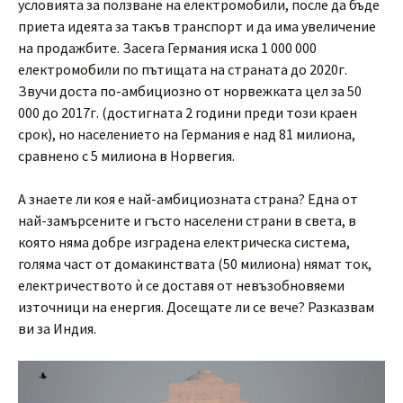
условията за ползване на електромобили, после да бъде
приета идеята за такъв транспорт и да има увеличение
на продажбите. Засега Германия иска 1 000 000
електромобили по пътищата на страната до 2020г.
Звучи доста по-амбициозно от норвежката цел за 50
000 до 2017г. (достигната 2 години преди този краен
срок), но населението на Германия е над 81 милиона,
сравнено с 5 милиона в Норвегия.
А знаете ли коя е най-амбициозната страна? Една от
най-замърсените и гъсто населени страни в света, в
която няма добре изградена електрическа система,
голяма част от домакинствата (50 милиона) нямат ток,
електричеството ѝ се доставя от невъзобновяеми
източници на енергия. Досещате ли се вече? Разказвам
ви за Индия.