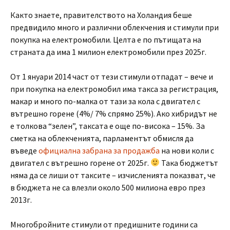
Както знаете, правителството на Холандия беше
предвидило много и различни облекчения и стимули при
покупка на електромобили. Целта е по пътищата на
страната да има 1 милион електромобили през 2025г.
От 1 януари 2014 част от тези стимули отпадат – вече и
при покупка на електромобил има такса за регистрация,
макар и много по-малка от тази за кола с двигател с
вътрешно горене (4%/ 7% спрямо 25%). Ако хибридът не
е толкова “зелен”, таксата е още по-висока – 15%. За
сметка на облекченията, парламентът обмисля да
въведе
официална забрана за продажба
на нови коли с
двигател с вътрешно горене от 2025г.
Така бюджетът
няма да се лиши от таксите – изчисленията показват, че
в бюджета не са влезли около 500 милиона евро през
2013г.
Многобройните стимули от предишните години са