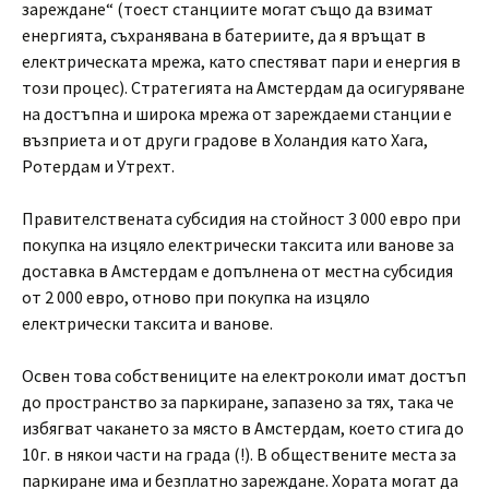
зареждане“ (тоест станциите могат също да взимат
енергията, съхранявана в батериите, да я връщат в
електрическата мрежа, като спестяват пари и енергия в
този процес). Стратегията на Амстердам да осигуряване
на достъпна и широка мрежа от зареждаеми станции е
възприета и от други градове в Холандия като Хага,
Ротердам и Утрехт.
Правителствената субсидия на стойност 3 000 евро при
покупка на изцяло електрически таксита или ванове за
доставка в Амстердам е допълнена от местна субсидия
от 2 000 евро, отново при покупка на изцяло
електрически таксита и ванове.
Освен това собствениците на електроколи имат достъп
до пространство за паркиране, запазено за тях, така че
избягват чакането за място в Амстердам, което стига до
10г. в някои части на града (!). В обществените места за
паркиране има и безплатно зареждане. Хората могат да