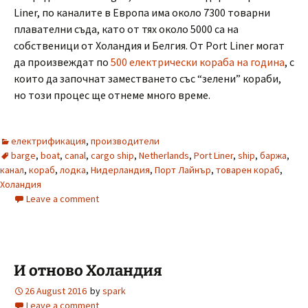
Liner, по каналите в Европа има около 7300 товарни
плавателни съда, като от тях около 5000 са на
собственици от Холандия и Белгия. От Port Liner могат
да произвеждат по
500 електрически кораба на година
, с
които да започнат заместването със “зелени” кораби,
но този процес ще отнеме много време.
електрификация
,
производители
barge
,
boat
,
canal
,
cargo ship
,
Netherlands
,
Port Liner
,
ship
,
баржа
,
канал
,
кораб
,
лодка
,
Нидерландия
,
Порт Лайнър
,
товарен кораб
,
Холандия
Leave a comment
И отново Холандия
26 August 2016
by
spark
Leave a comment