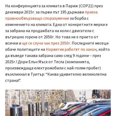
На конференцията за климата в Париж (СОР21) през
декември 2015г. за първи път 195 държави
приеха
правнообвързващо споразумение
за борба с
изменението на климата. Една от конкретните мерки е
за забрана на продажбата на коли с двигатели с
вътрешно горене от 2050г. Но това не е прието от
всички и
ще се случи чак през 2050г
. Последните месеци
обаче политиците на
Норвегия работят по закон
, който
да въведе такава забрана само след 9 години – през
2025г.! Дори Елън Мъск от Тесла (компанията,
произвеждаща електромобили с най-голям пробег)
възкликнал в Туитър: “Каква удивително великолепна
страна!”.