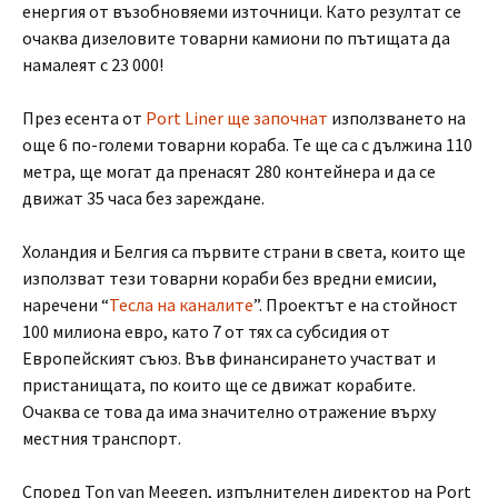
енергия от възобновяеми източници. Като резултат се
очаква дизеловите товарни камиони по пътищата да
намалеят с 23 000!
През есента от
Port Liner ще започнат
използването на
още 6 по-големи товарни кораба. Те ще са с дължина 110
метра, ще могат да пренасят 280 контейнера и да се
движат 35 часа без зареждане.
Холандия и Белгия са първите страни в света, които ще
използват тези товарни кораби без вредни емисии,
наречени “
Тесла на каналите
”. Проектът е на стойност
100 милиона евро, като 7 от тях са субсидия от
Европейският съюз. Във финансирането участват и
пристанищата, по които ще се движат корабите.
Очаква се това да има значително отражение върху
местния транспорт.
Според Ton van Meegen, изпълнителен директор на Port