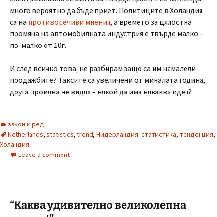
много вероятно да бъде приет. Политиците в Холандия
са на
противоречиви мнения
, а времето за цялостна
промяна на автомобилната индустрия е твърде малко –
по-малко от 10г.
И след всичко това, не разбирам защо са им намалели
продажбите? Таксите са увеличени от миналата година,
друга промяна не видях – някой да има някаква идея?
закон и ред
Netherlands
,
statistics
,
trend
,
Нидерландия
,
статистика
,
тенденция
,
Холандия
Leave a comment
“Каква удивително великолепна