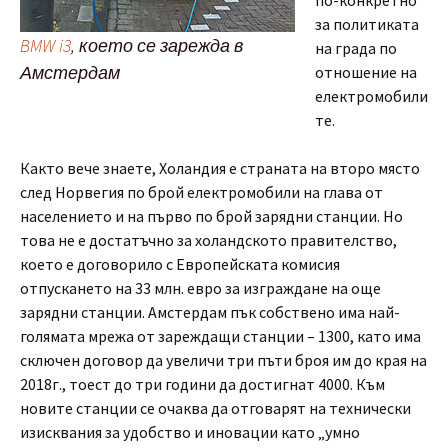
за политиката
BMW i3
, което се зарежда в
на града по
Амстердам
отношение на
електромобили
те.
Както вече знаете, Холандия е страната на второ място
след Норвегия по брой електромобили на глава от
населението и на първо по брой зарядни станции. Но
това не е достатъчно за холандското правителство,
което е договорило с Европейската комисия
отпускането на 33 млн. евро за изграждане на още
зарядни станции. Амстердам пък собствено има най-
голямата мрежа от зареждащи станции – 1300, като има
сключен договор да увеличи три пъти броя им до края на
2018г., тоест до три години да достигнат 4000. Към
новите станции се очаква да отговарят на технически
изисквания за удобство и иновации като „умно