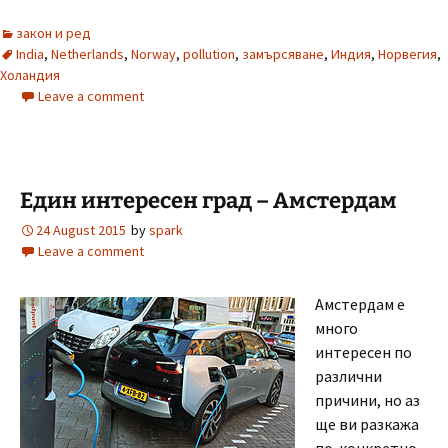
закон и ред
India
,
Netherlands
,
Norway
,
pollution
,
замърсяване
,
Индия
,
Норвегия
,
Холандия
Leave a comment
Един интересен град – Амстердам
24 August 2015
by
spark
Leave a comment
Амстердам е
много
интересен по
различни
причини, но аз
ще ви разкажа
по-конкретно