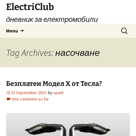
Skip
ElectriClub
to
дневник за електромобили
content
Search
Menu
for:
Tag Archives: насочване
Безплатен Модел Х от Тесла?
23 September 2015
by
spark
One comment so far