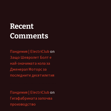
Recent
Comments
Пандемия | ElectriClub
on
Защо Шевролет Болт е
най-значимата кола за
Дженерал Моторс за
последните десетилетия
Пандемия | ElectriClub
on
Гигафабриката започва
производство