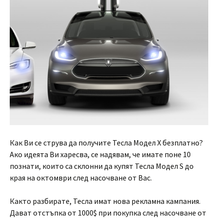
Как Ви се струва да получите Тесла Модел Х безплатно?
Ако идеята Ви харесва, се надявам, че имате поне 10
познати, които са склонни да купят Тесла Модел S до
края на октомври след насочване от Вас.
Както разбирате, Тесла имат нова рекламна кампания.
Дават отстъпка от 1000$ при покупка след насочване от