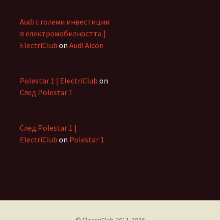
Audi с големи инвестиции
в електромобилността |
ElectriClub
on
Audi Aicon
Polestar 1 | ElectriClub
on
След Polestar 1
След Polestar 1 |
ElectriClub
on
Polestar 1