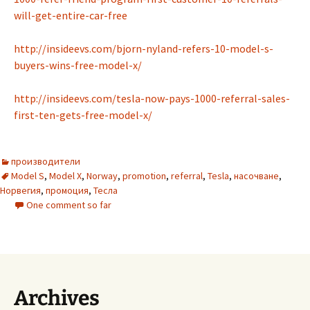
will-get-entire-car-free
http://insideevs.com/bjorn-nyland-refers-10-model-s-
buyers-wins-free-model-x/
http://insideevs.com/tesla-now-pays-1000-referral-sales-
first-ten-gets-free-model-x/
производители
Model S
,
Model X
,
Norway
,
promotion
,
referral
,
Tesla
,
насочване
,
Норвегия
,
промоция
,
Тесла
One comment so far
Archives