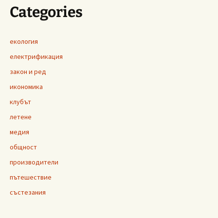
Categories
екология
електрификация
закон и ред
икономика
клубът
летене
медия
общност
производители
пътешествие
състезания