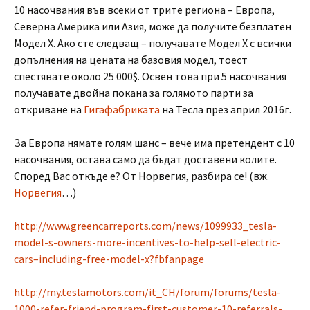
10 насочвания във всеки от трите региона – Европа,
Северна Америка или Азия, може да получите безплатен
Модел X. Ако сте следващ – получавате Модел Х с всички
допълнения на цената на базовия модел, тоест
спестявате около 25 000$. Освен това при 5 насочвания
получавате двойна покана за голямото парти за
откриване на
Гигафабриката
на Тесла през април 2016г.
За Европа нямате голям шанс – вече има претендент с 10
насочвания, остава само да бъдат доставени колите.
Според Вас откъде е? От Норвегия, разбира се! (вж.
Норвегия
…)
http://www.greencarreports.com/news/1099933_tesla-
model-s-owners-more-incentives-to-help-sell-electric-
cars–including-free-model-x?fbfanpage
http://my.teslamotors.com/it_CH/forum/forums/tesla-
1000-refer-friend-program-first-customer-10-referrals-